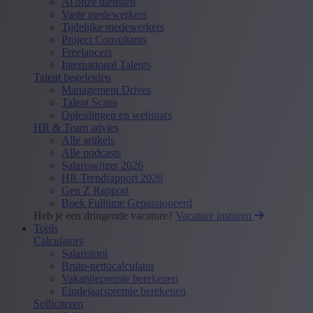
Al onze diensten
Vaste medewerkers
Tijdelijke medewerkers
Project Consultants
Freelancers
International Talents
Talent begeleiden
Management Drives
Talent Scans
Opleidingen en webinars
HR & Team advies
Alle artikels
Alle podcasts
Salariswijzer 2026
HR Trendrapport 2026
Gen Z Rapport
Boek Fulltime Gepassioneerd
Heb je een dringende vacature?
Vacature insturen
Tools
Calculators
Salaristool
Bruto-nettocalculator
Vakantiepremie berekenen
Eindejaarspremie berekenen
Solliciteren