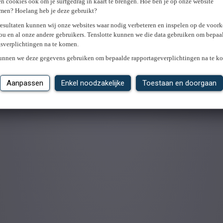
n cookies ook om je surfgedrag in kaart te brengen. Hoe ben je op onze website
men? Hoelang heb je deze gebruikt?
resultaten kunnen wij onze websites waar nodig verbeteren en inspelen op de voor
ou en al onze andere gebruikers. Tenslotte kunnen we die data gebruiken om bepaa
gsverplichtingen na te komen.
kunnen we deze gegevens gebruiken om bepaalde rapportageverplichtingen na te k
Aanpassen
Enkel noodzakelijke
Toestaan en doorgaan