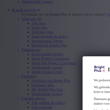
Veelgestelde vragen
Ik zoek een job
Overtuigd om via Bright Plus je nieuwe job te vinden?
S
Vind een job
Alle jobs
Vaste jobs
Tijdelijke jobs
Studentenjobs & stages
International Talents
Werken bij Bright Plus
Outsourcing
Projectmatig werken
Word Project Consultant
Word HR Project Consultant
Veelgestelde vragen
Bright Young Grads
Freelance
We proberen
Freelance via Bright Plus
Freelance jobs
Wij gebruike
My Bright Plus App
beter te lat
Veelgestelde vragen
Carrière advies
Daarnaast g
Alle artikels & video's
maken voor 
Alle podcasts