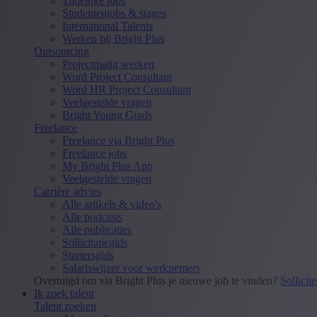
Tijdelijke jobs
Studentenjobs & stages
International Talents
Werken bij Bright Plus
Outsourcing
Projectmatig werken
Word Project Consultant
Word HR Project Consultant
Veelgestelde vragen
Bright Young Grads
Freelance
Freelance via Bright Plus
Freelance jobs
My Bright Plus App
Veelgestelde vragen
Carrière advies
Alle artikels & video's
Alle podcasts
Alle publicaties
Sollicitatiegids
Startersgids
Salariswijzer voor werknemers
Overtuigd om via Bright Plus je nieuwe job te vinden?
Sollicit
Ik zoek talent
Talent zoeken