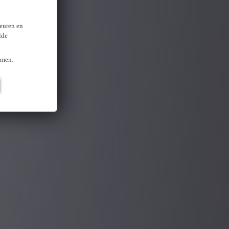
keuren en
lde
omen.