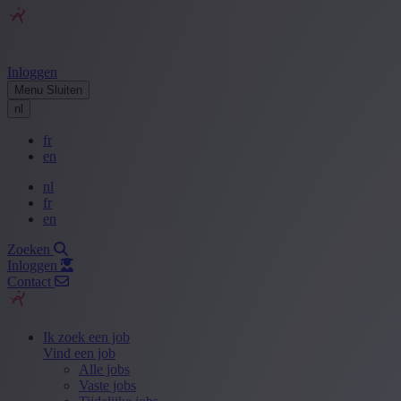
Inloggen
Menu
Sluiten
nl
fr
en
nl
fr
en
Zoeken
Inloggen
Contact
Ik zoek een job
Vind een job
Alle jobs
Vaste jobs