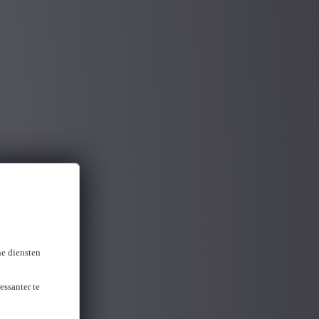
ne diensten
essanter te