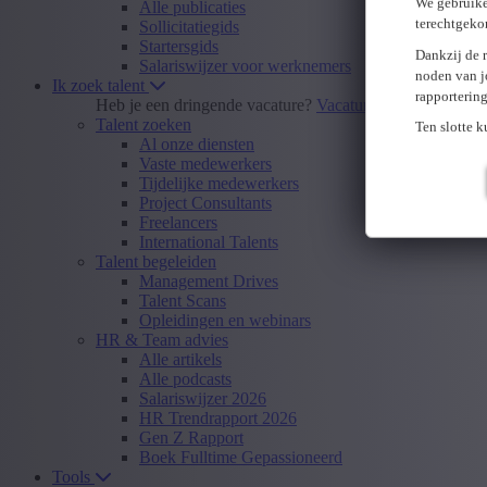
We gebruike
Alle publicaties
terechtgeko
Sollicitatiegids
Startersgids
Dankzij de 
Salariswijzer voor werknemers
noden van j
Ik zoek talent
rapporterin
Heb je een dringende vacature?
Vacature insturen
Talent zoeken
Ten slotte 
Al onze diensten
Vaste medewerkers
Tijdelijke medewerkers
Project Consultants
Freelancers
International Talents
Talent begeleiden
Management Drives
Talent Scans
Opleidingen en webinars
HR & Team advies
Alle artikels
Alle podcasts
Salariswijzer 2026
HR Trendrapport 2026
Gen Z Rapport
Boek Fulltime Gepassioneerd
Tools