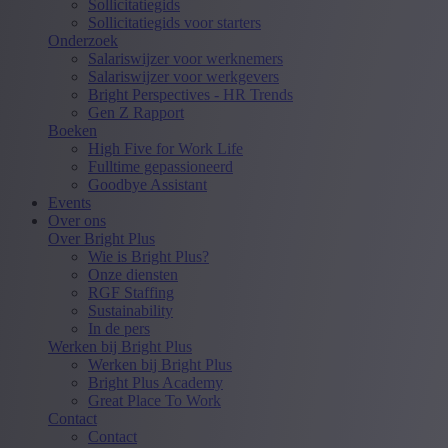
Sollicitatiegids
Sollicitatiegids voor starters
Onderzoek
Salariswijzer voor werknemers
Salariswijzer voor werkgevers
Bright Perspectives - HR Trends
Gen Z Rapport
Boeken
High Five for Work Life
Fulltime gepassioneerd
Goodbye Assistant
Events
Over ons
Over Bright Plus
Wie is Bright Plus?
Onze diensten
RGF Staffing
Sustainability
In de pers
Werken bij Bright Plus
Werken bij Bright Plus
Bright Plus Academy
Great Place To Work
Contact
Contact