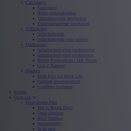
Calculators
Salaristool
Bruto-nettocalculator
Vakantiepremie berekenen
Eindejaarspremie berekenen
Solliciteren
Sollicitatiegids
Sollicitatiegids voor starters
Onderzoek
Salariswijzer voor werknemers
Salariswijzer voor werkgevers
Bright Perspectives - HR Trends
Gen Z Rapport
Boeken
High Five for Work Life
Fulltime gepassioneerd
Goodbye Assistant
Events
Over ons
Over Bright Plus
Wie is Bright Plus?
Onze diensten
RGF Staffing
Sustainability
In de pers