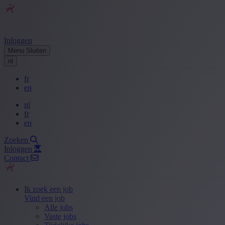
Inloggen
Menu
Sluiten
nl
fr
en
nl
fr
en
Zoeken
Inloggen
Contact
Ik zoek een job
Vind een job
Alle jobs
Vaste jobs