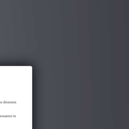
ne diensten
essanter te