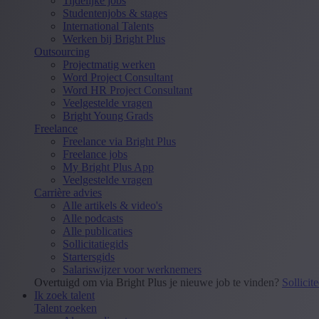
Tijdelijke jobs
Studentenjobs & stages
International Talents
Werken bij Bright Plus
Outsourcing
Projectmatig werken
Word Project Consultant
Word HR Project Consultant
Veelgestelde vragen
Bright Young Grads
Freelance
Freelance via Bright Plus
Freelance jobs
My Bright Plus App
Veelgestelde vragen
Carrière advies
Alle artikels & video's
Alle podcasts
Alle publicaties
Sollicitatiegids
Startersgids
Salariswijzer voor werknemers
Overtuigd om via Bright Plus je nieuwe job te vinden?
Sollicit
Ik zoek talent
Talent zoeken