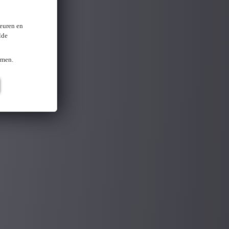
keuren en
lde
omen.