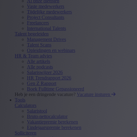
Al onze diensten
Vaste medewerkers
Tijdelijke medewerkers
Project Consultants
Freelancers
International Talents
Talent begeleiden
Management Drives
Talent Scans
Opleidingen en webinars
HR & Team advies
Alle artikels
Alle podcasts
Salariswijzer 2026
HR Trendrapport 2026
Gen Z Rapport
Boek Fulltime Gepassioneerd
Heb je een dringende vacature?
Vacature insturen
Tools
Calculators
Salaristool
Bruto-nettocalculator
Vakantiepremie berekenen
Eindejaarspremie berekenen
Solliciteren