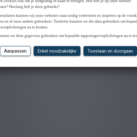
n cookies ook om je surfgedrag in kaart te brengen. Hoe ben je op onze website
men? Hoelang heb je deze gebruikt?
resultaten kunnen wij onze websites waar nodig verbeteren en inspelen op de voor
ou en al onze andere gebruikers. Tenslotte kunnen we die data gebruiken om bepaa
gsverplichtingen na te komen.
kunnen we deze gegevens gebruiken om bepaalde rapportageverplichtingen na te k
Aanpassen
Enkel noodzakelijke
Toestaan en doorgaan