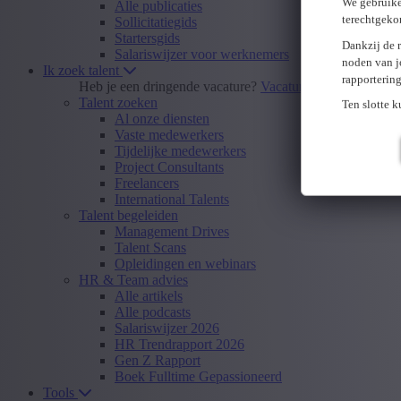
We gebruike
Alle publicaties
terechtgeko
Sollicitatiegids
Startersgids
Dankzij de 
Salariswijzer voor werknemers
noden van j
Ik zoek talent
rapporterin
Heb je een dringende vacature?
Vacature insturen
Talent zoeken
Ten slotte 
Al onze diensten
Vaste medewerkers
Tijdelijke medewerkers
Project Consultants
Freelancers
International Talents
Talent begeleiden
Management Drives
Talent Scans
Opleidingen en webinars
HR & Team advies
Alle artikels
Alle podcasts
Salariswijzer 2026
HR Trendrapport 2026
Gen Z Rapport
Boek Fulltime Gepassioneerd
Tools