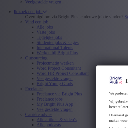
Veelgestelde vragen
Ik zoek een job
Overtuigd om via Bright Plus je nieuwe job te vinden?
S
Vind een job
Alle jobs
Vaste jobs
Tijdelijke jobs
Studentenjobs & stages
International Talents
Werken bij Bright Plus
Outsourcing
Projectmatig werken
Word Project Consultant
Word HR Project Consultant
Veelgestelde vragen
Bright Young Grads
Freelance
We proberen
Freelance via Bright Plus
Freelance jobs
Wij gebruike
My Bright Plus App
beter te lat
Veelgestelde vragen
Carrière advies
Daarnaast g
Alle artikels & video's
maken voor 
Alle podcasts