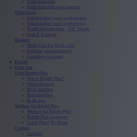
Sollicitatiegids
Sollicitatiegids voor starters
Onderzoek
Salariswijzer voor werknemers
Salariswijzer voor werkgevers
Bright Perspectives - HR Trends
Gen Z Rapport
Boeken
High Five for Work Life
Fulltime gepassioneerd
Goodbye Assistant
Events
Over ons
Over Bright Plus
Wie is Bright Plus?
Onze diensten
RGF Staffing
Sustainability
In de pers
Werken bij Bright Plus
Werken bij Bright Plus
Bright Plus Academy
Great Place To Work
Contact
Contact