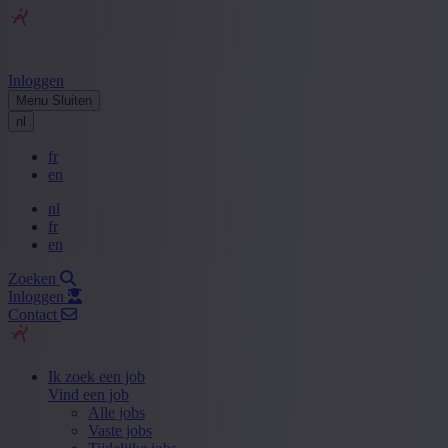
Inloggen
Menu
Sluiten
nl
fr
en
nl
fr
en
Zoeken
Inloggen
Contact
Ik zoek een job
Vind een job
Alle jobs
Vaste jobs