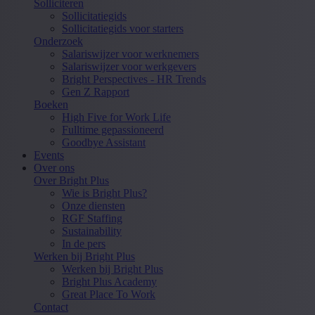
Solliciteren
Sollicitatiegids
Sollicitatiegids voor starters
Onderzoek
Salariswijzer voor werknemers
Salariswijzer voor werkgevers
Bright Perspectives - HR Trends
Gen Z Rapport
Boeken
High Five for Work Life
Fulltime gepassioneerd
Goodbye Assistant
Events
Over ons
Over Bright Plus
Wie is Bright Plus?
Onze diensten
RGF Staffing
Sustainability
In de pers
Werken bij Bright Plus
Werken bij Bright Plus
Bright Plus Academy
Great Place To Work
Contact