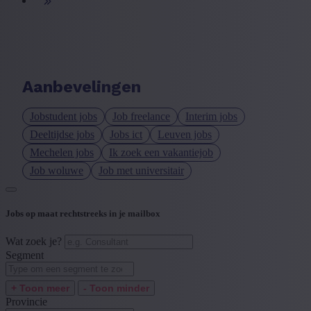
+ Toon meer
- Toon minder
Taal vacature
+ Toon meer
- Toon minder
Ervaringsniveau
Aanbevelingen
+ Toon meer
- Toon minder
Jobstudent jobs
Job freelance
Interim jobs
Deeltijdse jobs
Jobs ict
Leuven jobs
Mechelen jobs
Ik zoek een vakantiejob
Job woluwe
Job met universitair
Jobs op maat rechtstreeks in je mailbox
Wat zoek je?
Segment
+ Toon meer
- Toon minder
Provincie