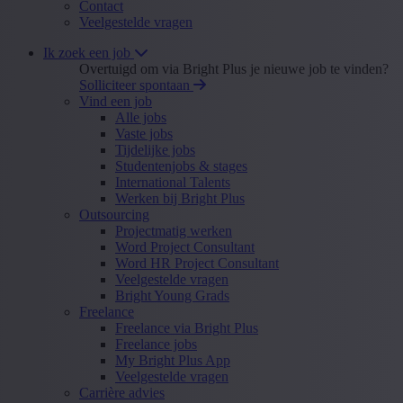
Contact
Veelgestelde vragen
Ik zoek een job
Overtuigd om via Bright Plus je nieuwe job te vinden?
Solliciteer spontaan
Vind een job
Alle jobs
Vaste jobs
Tijdelijke jobs
Studentenjobs & stages
International Talents
Werken bij Bright Plus
Outsourcing
Projectmatig werken
Word Project Consultant
Word HR Project Consultant
Veelgestelde vragen
Bright Young Grads
Freelance
Freelance via Bright Plus
Freelance jobs
My Bright Plus App
Veelgestelde vragen
Carrière advies