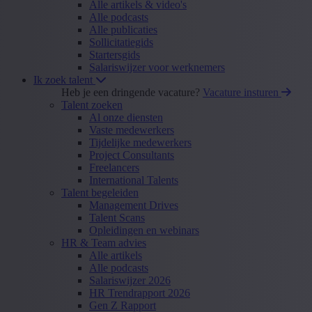
Alle artikels & video's
Alle podcasts
Alle publicaties
Sollicitatiegids
Startersgids
Salariswijzer voor werknemers
Ik zoek talent
Heb je een dringende vacature?
Vacature insturen
Talent zoeken
Al onze diensten
Vaste medewerkers
Tijdelijke medewerkers
Project Consultants
Freelancers
International Talents
Talent begeleiden
Management Drives
Talent Scans
Opleidingen en webinars
HR & Team advies
Alle artikels
Alle podcasts
Salariswijzer 2026
HR Trendrapport 2026
Gen Z Rapport