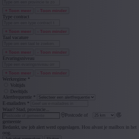
+ Toon meer
- Toon minder
Type contract
+ Toon meer
- Toon minder
Taal vacature
+ Toon meer
- Toon minder
Ervaringsniveau
+ Toon meer
- Toon minder
Werkregime
*
Voltijds
Deeltijds
Alertfrequentie
*
E-mailadres
*
Waar? Stad, provincie...
Postcode of
gemeente
Bedankt, uw job alert werd opgeslagen. Hou alvast je mailbox in het
oog.
Job alert aanmaken
Sluiten