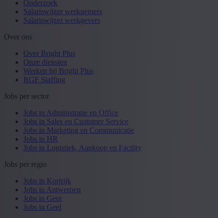
Onderzoek
Salariswijzer werknemers
Salariswijzer werkgevers
Over ons
Over Bright Plus
Onze diensten
Werken bij Bright Plus
RGF Staffing
Jobs per sector
Jobs in Administratie en Office
Jobs in Sales en Customer Service
Jobs in Marketing en Communicatie
Jobs in HR
Jobs in Logistiek, Aankoop en Facility
Jobs per regio
Jobs in Kortrijk
Jobs in Antwerpen
Jobs in Gent
Jobs in Geel