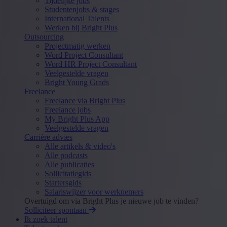
Tijdelijke jobs
Studentenjobs & stages
International Talents
Werken bij Bright Plus
Outsourcing
Projectmatig werken
Word Project Consultant
Word HR Project Consultant
Veelgestelde vragen
Bright Young Grads
Freelance
Freelance via Bright Plus
Freelance jobs
My Bright Plus App
Veelgestelde vragen
Carrière advies
Alle artikels & video's
Alle podcasts
Alle publicaties
Sollicitatiegids
Startersgids
Salariswijzer voor werknemers
Overtuigd om via Bright Plus je nieuwe job te vinden?
Solliciteer spontaan
Ik zoek talent