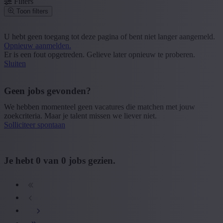
Filters
Toon filters
Postcode of gemeente
U hebt geen toegang tot deze pagina of bent niet langer aangemeld.
Opnieuw aanmelden.
Zoek vacatures
Er is een fout opgetreden. Gelieve later opnieuw te proberen.
Sluiten
Segment
+ Toon meer
- Toon minder
Geen jobs gevonden?
Provincie
We hebben momenteel geen vacatures die matchen met jouw
zoekcriteria. Maar je talent missen we liever niet.
+ Toon meer
- Toon minder
Solliciteer spontaan
Sector
+ Toon meer
- Toon minder
Je hebt
0
van
0
jobs gezien.
Opleiding
+ Toon meer
- Toon minder
Type contract