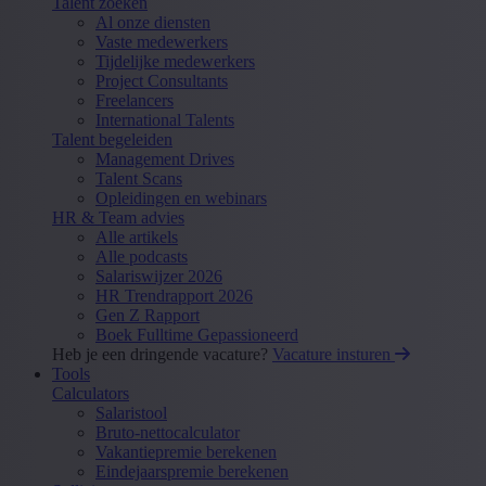
Talent zoeken
Al onze diensten
Vaste medewerkers
Tijdelijke medewerkers
Project Consultants
Freelancers
International Talents
Talent begeleiden
Management Drives
Talent Scans
Opleidingen en webinars
HR & Team advies
Alle artikels
Alle podcasts
Salariswijzer 2026
HR Trendrapport 2026
Gen Z Rapport
Boek Fulltime Gepassioneerd
Heb je een dringende vacature?
Vacature insturen
Tools
Calculators
Salaristool
Bruto-nettocalculator
Vakantiepremie berekenen
Eindejaarspremie berekenen