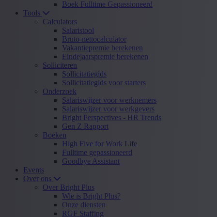
Boek Fulltime Gepassioneerd
Tools
Calculators
Salaristool
Bruto-nettocalculator
Vakantiepremie berekenen
Eindejaarspremie berekenen
Solliciteren
Sollicitatiegids
Sollicitatiegids voor starters
Onderzoek
Salariswijzer voor werknemers
Salariswijzer voor werkgevers
Bright Perspectives - HR Trends
Gen Z Rapport
Boeken
High Five for Work Life
Fulltime gepassioneerd
Goodbye Assistant
Events
Over ons
Over Bright Plus
Wie is Bright Plus?
Onze diensten
RGF Staffing