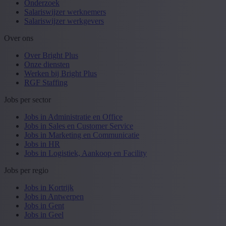
Onderzoek
Salariswijzer werknemers
Salariswijzer werkgevers
Over ons
Over Bright Plus
Onze diensten
Werken bij Bright Plus
RGF Staffing
Jobs per sector
Jobs in Administratie en Office
Jobs in Sales en Customer Service
Jobs in Marketing en Communicatie
Jobs in HR
Jobs in Logistiek, Aankoop en Facility
Jobs per regio
Jobs in Kortrijk
Jobs in Antwerpen
Jobs in Gent
Jobs in Geel