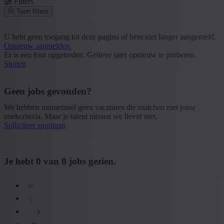
Filters
Toon filters
Postcode of gemeente
U hebt geen toegang tot deze pagina of bent niet langer aangemeld.
Opnieuw aanmelden.
Zoek vacatures
Er is een fout opgetreden. Gelieve later opnieuw te proberen.
Sluiten
Segment
+ Toon meer
- Toon minder
Geen jobs gevonden?
Provincie
We hebben momenteel geen vacatures die matchen met jouw
zoekcriteria. Maar je talent missen we liever niet.
+ Toon meer
- Toon minder
Solliciteer spontaan
Sector
+ Toon meer
- Toon minder
Je hebt
0
van
0
jobs gezien.
Opleiding
+ Toon meer
- Toon minder
Type contract