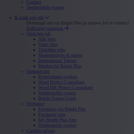
Contact
Veelgestelde vragen
Ik zoek een job
Overtuigd om via Bright Plus je nieuwe job te vinden?
Solliciteer spontaan
Vind een job
Alle jobs
Vaste jobs
Tijdelijke jobs
Studentenjobs & stages
International Talents
Werken bij Bright Plus
Outsourcing
Projectmatig werken
Word Project Consultant
Word HR Project Consultant
Veelgestelde vragen
Bright Young Grads
Freelance
Freelance via Bright Plus
Freelance jobs
My Bright Plus App
Veelgestelde vragen
Carrière advies