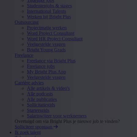
Tijdelijke jobs
Studentenjobs & stages
International Talents
Werken bij Bright Plus
Outsourcing
Projectmatig werken
Word Project Consultant
Word HR Project Consultant
Veelgestelde vragen
Bright Young Grads
Freelance
Freelance via Bright Plus
Freelance jobs
My Bright Plus App
Veelgestelde vragen
Carrière advies
Alle artikels & video's
Alle podcasts
Alle publicaties
Sollicitatiegids
Startersgids
Salariswijzer voor werknemers
Overtuigd om via Bright Plus je nieuwe job te vinden?
Solliciteer spontaan
Ik zoek talent