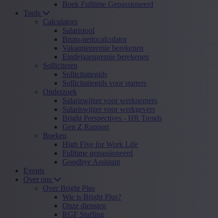
Boek Fulltime Gepassioneerd
Tools
Calculators
Salaristool
Bruto-nettocalculator
Vakantiepremie berekenen
Eindejaarspremie berekenen
Solliciteren
Sollicitatiegids
Sollicitatiegids voor starters
Onderzoek
Salariswijzer voor werknemers
Salariswijzer voor werkgevers
Bright Perspectives - HR Trends
Gen Z Rapport
Boeken
High Five for Work Life
Fulltime gepassioneerd
Goodbye Assistant
Events
Over ons
Over Bright Plus
Wie is Bright Plus?
Onze diensten
RGF Staffing