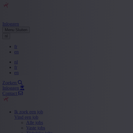
Inloggen
Menu
Sluiten
nl
fr
en
nl
fr
en
Zoeken
Inloggen
Contact
Ik zoek een job
Vind een job
Alle jobs
Vaste jobs