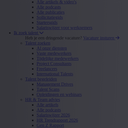
Alle artikels & video's
Alle podcasts
Alle publicaties
Sollicitatiegids
Startersgids
Salariswijzer voor werknemers
Ik zoek talent
Heb je een dringende vacature?
Vacature insturen
Talent zoeken
Al onze diensten
Vaste medewerkers
Tijdelijke medewerkers
Project Consultants
Freelancers
International Talents
Talent begeleiden
Management Drives
Talent Scans
Opleidingen en webinars
HR & Team advies
Alle artikels
Alle podcasts
Salariswijzer 2026
HR Trendrapport 2026
Gen Z Rapport