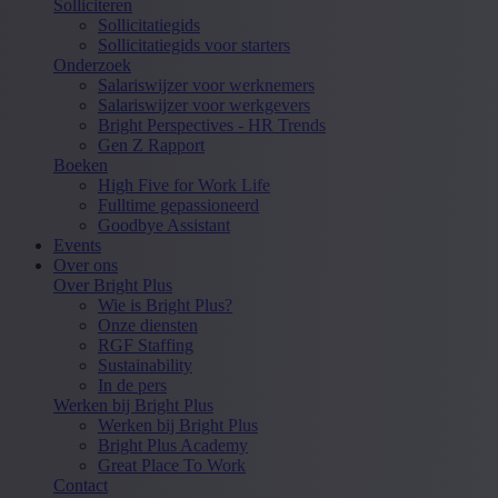
Solliciteren
Sollicitatiegids
Sollicitatiegids voor starters
Onderzoek
Salariswijzer voor werknemers
Salariswijzer voor werkgevers
Bright Perspectives - HR Trends
Gen Z Rapport
Boeken
High Five for Work Life
Fulltime gepassioneerd
Goodbye Assistant
Events
Over ons
Over Bright Plus
Wie is Bright Plus?
Onze diensten
RGF Staffing
Sustainability
In de pers
Werken bij Bright Plus
Werken bij Bright Plus
Bright Plus Academy
Great Place To Work
Contact