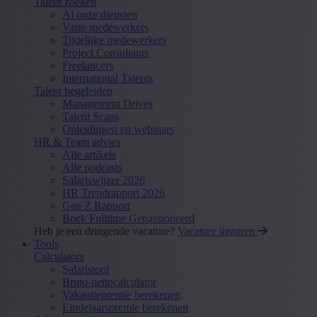
Talent zoeken
Al onze diensten
Vaste medewerkers
Tijdelijke medewerkers
Project Consultants
Freelancers
International Talents
Talent begeleiden
Management Drives
Talent Scans
Opleidingen en webinars
HR & Team advies
Alle artikels
Alle podcasts
Salariswijzer 2026
HR Trendrapport 2026
Gen Z Rapport
Boek Fulltime Gepassioneerd
Heb je een dringende vacature?
Vacature insturen
Tools
Calculators
Salaristool
Bruto-nettocalculator
Vakantiepremie berekenen
Eindejaarspremie berekenen