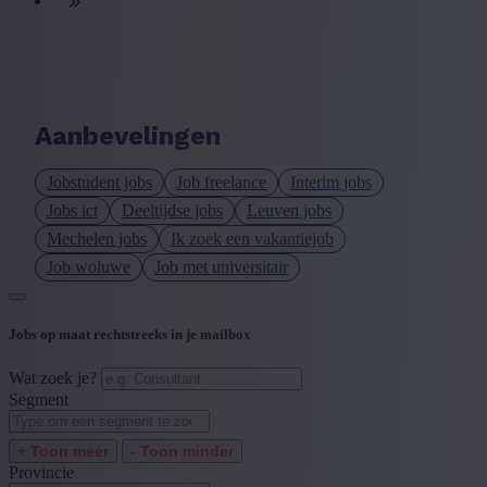
+ Toon meer
- Toon minder
Taal vacature
+ Toon meer
- Toon minder
Ervaringsniveau
Aanbevelingen
+ Toon meer
- Toon minder
Jobstudent jobs
Job freelance
Interim jobs
Jobs ict
Deeltijdse jobs
Leuven jobs
Mechelen jobs
Ik zoek een vakantiejob
Job woluwe
Job met universitair
Jobs op maat rechtstreeks in je mailbox
Wat zoek je?
Segment
+ Toon meer
- Toon minder
Provincie