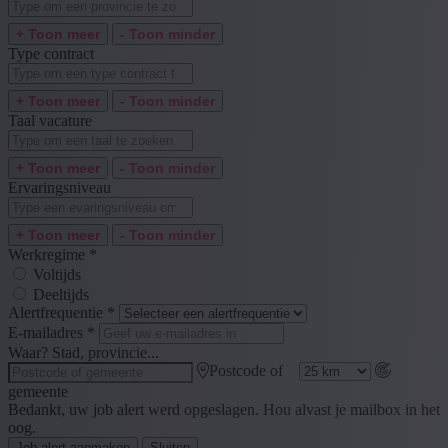
+ Toon meer
- Toon minder
Type contract
+ Toon meer
- Toon minder
Taal vacature
+ Toon meer
- Toon minder
Ervaringsniveau
+ Toon meer
- Toon minder
Werkregime
*
Voltijds
Deeltijds
Alertfrequentie
*
E-mailadres
*
Waar? Stad, provincie...
Postcode of
gemeente
Bedankt, uw job alert werd opgeslagen. Hou alvast je mailbox in het
oog.
Job alert aanmaken
Sluiten