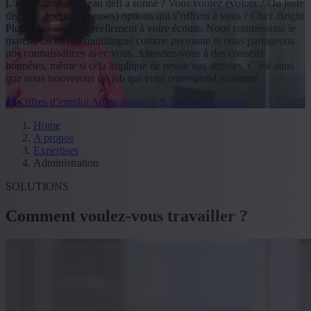
L’heure d’un nouveau défi a sonné ? Vous voulez évoluer ? Ou juste
discuter des (nombreuses) options qui s’offrent à vous ? Chez Bright
Plus, nous sommes réellement à votre écoute. Nous connaissons le
marché du travail multilingue comme personne et nous partageons
nos connaissances avec vous. Attendez-vous à des conseils
honnêtes, même si cela implique de revoir vos attentes. C’est ainsi
que nous trouverons un job qui vous correspond vraiment.
Offres d’emploi Administration & Travail de bureau
Home
A propos
Expertises
Administration
SOLUTIONS
Comment voulez-vous travailler ?