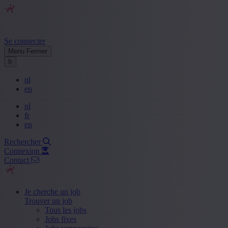
Se connecter
Menu
Fermer
fr
nl
en
nl
fr
en
Rechercher
Connexion
Contact
Je cherche un job
Trouver un job
Tous les jobs
Jobs fixes