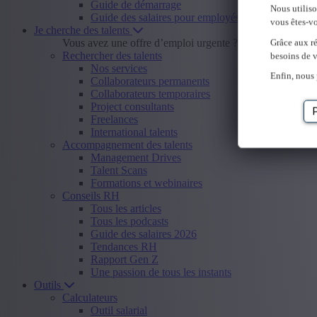
Guide de démarrage
Nous utilis
Guide des salaires pour employés
vous êtes-vo
Je cherche des talents
Vous avez une offre d’emploi urgente ?
Envoyer offre d
Grâce aux ré
Rechercher des talents
besoins de v
Nos services
Enfin, nous 
Collaborateurs permanents
Collaborateurs temporaires
Project consultants
Freelances
International talents
Accompagnement des talents
Management Drives
Talent Scans
Formations et webinaires
Conseils RH
Tous les articles
Tous les podcasts
Guide des salaires 2026
Tendances RH
Rapport Gen Z
Une passion de tous les instants
Outils
Calculateurs
Outil salarial