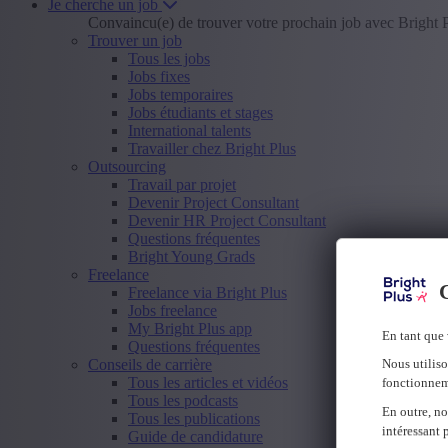
Je cherche un job
Convaincu(e) de trouver votre prochain job avec Bright 
Trouver un job
Tous les jobs
Jobs fixes
Jobs temporaires
Jobs étudiants et stages
International talents
Travailler chez Bright Plus
Outsourcing
Travail par projet
Devenir Project Consultant
Devenir HR Project Consultant
Questions fréquentes
Bright Young Grads
Freelance
C
Freelance via Bright Plus
Jobs freelance
My Bright Plus app
En tant que 
Questions fréquentes
Conseils de carrière
Nous utiliso
Tous les articles et vidéos
fonctionnem
Tous les podcasts
En outre, no
Tous les publications
intéressant 
Guide de candidature