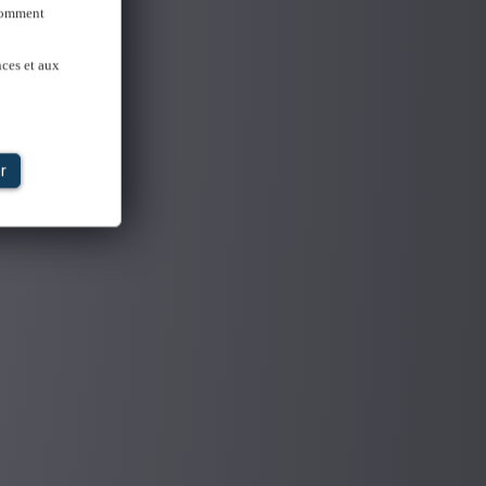
 Comment
nces et aux
r