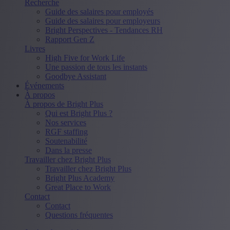
Recherche
Guide des salaires pour employés
Guide des salaires pour employeurs
Bright Perspectives - Tendances RH
Rapport Gen Z
Livres
High Five for Work Life
Une passion de tous les instants
Goodbye Assistant
Événements
À propos
À propos de Bright Plus
Qui est Bright Plus ?
Nos services
RGF staffing
Soutenabilité
Dans la presse
Travailler chez Bright Plus
Travailler chez Bright Plus
Bright Plus Academy
Great Place to Work
Contact
Contact
Questions fréquentes