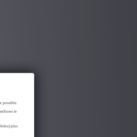
e possible.
méliorer le
biles) plus