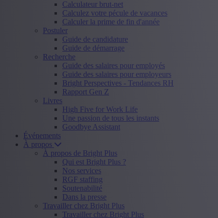
Calculateur brut-net
Calculez votre pécule de vacances
Calculer la prime de fin d'année
Postuler
Guide de candidature
Guide de démarrage
Recherche
Guide des salaires pour employés
Guide des salaires pour employeurs
Bright Perspectives - Tendances RH
Rapport Gen Z
Livres
High Five for Work Life
Une passion de tous les instants
Goodbye Assistant
Événements
À propos
À propos de Bright Plus
Qui est Bright Plus ?
Nos services
RGF staffing
Soutenabilité
Dans la presse
Travailler chez Bright Plus
Travailler chez Bright Plus