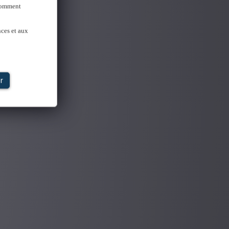
 Comment
nces et aux
r