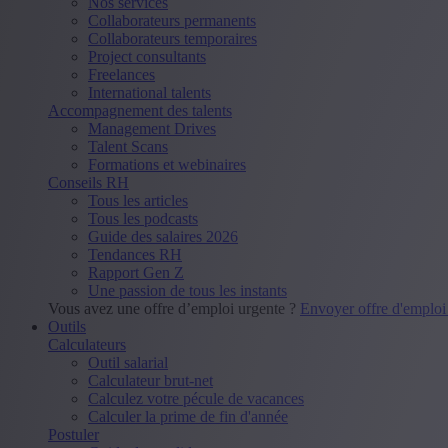
Nos services
Collaborateurs permanents
Collaborateurs temporaires
Project consultants
Freelances
International talents
Accompagnement des talents
Management Drives
Talent Scans
Formations et webinaires
Conseils RH
Tous les articles
Tous les podcasts
Guide des salaires 2026
Tendances RH
Rapport Gen Z
Une passion de tous les instants
Vous avez une offre d’emploi urgente ?
Envoyer offre d'emplo
Outils
Calculateurs
Outil salarial
Calculateur brut-net
Calculez votre pécule de vacances
Calculer la prime de fin d'année
Postuler