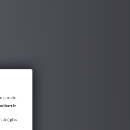
e possible.
méliorer le
biles) plus