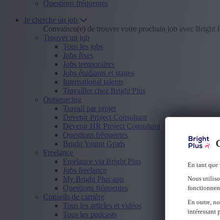
Questions fréquentes
Je cherche un job
Convaincu(e) de trouver votre prochain job avec Bright 
Trouver un job
Tous les jobs
Jobs fixes
Jobs temporaires
Jobs étudiants et stages
International talents
Travailler chez Bright Plus
Outsourcing
Travail par projet
Devenir Project Consultant
Devenir HR Project Consultant
Questions fréquentes
C
Bright Young Grads
Freelance
Freelance via Bright Plus
En tant que 
Jobs freelance
My Bright Plus app
Nous utiliso
Questions fréquentes
fonctionnem
Conseils de carrière
En outre, no
Tous les articles et vidéos
intéressant 
Tous les podcasts