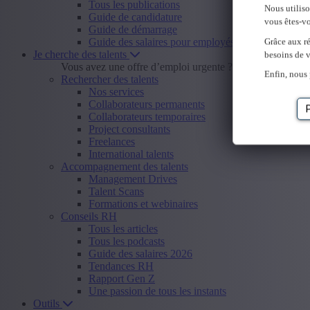
Tous les publications
Nous utilis
Guide de candidature
vous êtes-vo
Guide de démarrage
Guide des salaires pour employés
Grâce aux ré
Je cherche des talents
besoins de v
Vous avez une offre d’emploi urgente ?
Envoyer offre d
Enfin, nous 
Rechercher des talents
Nos services
Collaborateurs permanents
Collaborateurs temporaires
Project consultants
Freelances
International talents
Accompagnement des talents
Management Drives
Talent Scans
Formations et webinaires
Conseils RH
Tous les articles
Tous les podcasts
Guide des salaires 2026
Tendances RH
Rapport Gen Z
Une passion de tous les instants
Outils