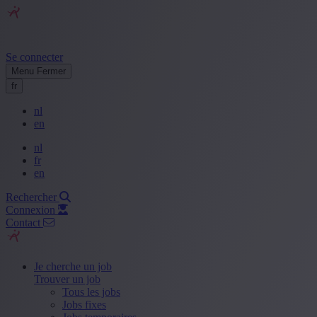
Se connecter
Menu
Fermer
fr
nl
en
nl
fr
en
Rechercher
Connexion
Contact
Je cherche un job
Trouver un job
Tous les jobs
Jobs fixes