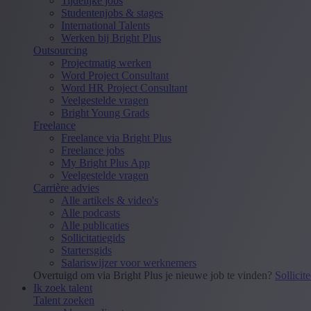
Tijdelijke jobs
Studentenjobs & stages
International Talents
Werken bij Bright Plus
Outsourcing
Projectmatig werken
Word Project Consultant
Word HR Project Consultant
Veelgestelde vragen
Bright Young Grads
Freelance
Freelance via Bright Plus
Freelance jobs
My Bright Plus App
Veelgestelde vragen
Carrière advies
Alle artikels & video's
Alle podcasts
Alle publicaties
Sollicitatiegids
Startersgids
Salariswijzer voor werknemers
Overtuigd om via Bright Plus je nieuwe job te vinden?
Sollicit
Ik zoek talent
Talent zoeken