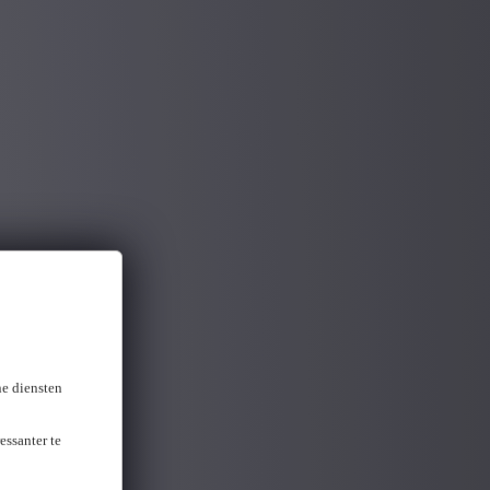
ne diensten
essanter te