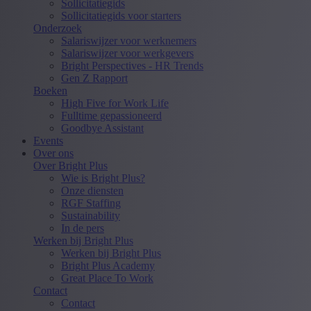
Sollicitatiegids
Sollicitatiegids voor starters
Onderzoek
Salariswijzer voor werknemers
Salariswijzer voor werkgevers
Bright Perspectives - HR Trends
Gen Z Rapport
Boeken
High Five for Work Life
Fulltime gepassioneerd
Goodbye Assistant
Events
Over ons
Over Bright Plus
Wie is Bright Plus?
Onze diensten
RGF Staffing
Sustainability
In de pers
Werken bij Bright Plus
Werken bij Bright Plus
Bright Plus Academy
Great Place To Work
Contact
Contact