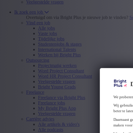
Veelgestelde vragen
Ik zoek een job
Overtuigd om via Bright Plus je nieuwe job te vinden?
S
Vind een job
Alle jobs
Vaste jobs
Tijdelijke jobs
Studentenjobs & stages
International Talents
Werken bij Bright Plus
Outsourcing
Projectmatig werken
Word Project Consultant
Word HR Project Consultant
Veelgestelde vragen
Bright Young Grads
Freelance
We proberen
Freelance via Bright Plus
Freelance jobs
Wij gebruike
My Bright Plus App
beter te lat
Veelgestelde vragen
Carrière advies
Daarnaast g
Alle artikels & video's
maken voor 
Alle podcasts