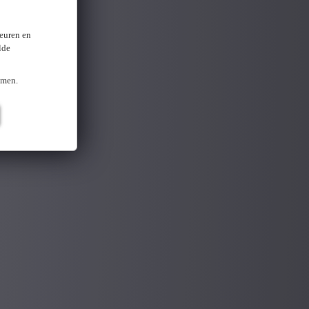
keuren en
lde
omen.