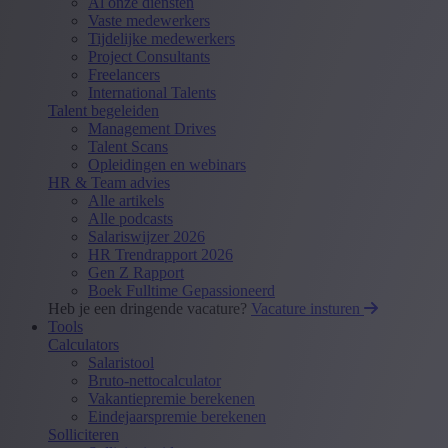
Al onze diensten
Vaste medewerkers
Tijdelijke medewerkers
Project Consultants
Freelancers
International Talents
Talent begeleiden
Management Drives
Talent Scans
Opleidingen en webinars
HR & Team advies
Alle artikels
Alle podcasts
Salariswijzer 2026
HR Trendrapport 2026
Gen Z Rapport
Boek Fulltime Gepassioneerd
Heb je een dringende vacature?
Vacature insturen
Tools
Calculators
Salaristool
Bruto-nettocalculator
Vakantiepremie berekenen
Eindejaarspremie berekenen
Solliciteren