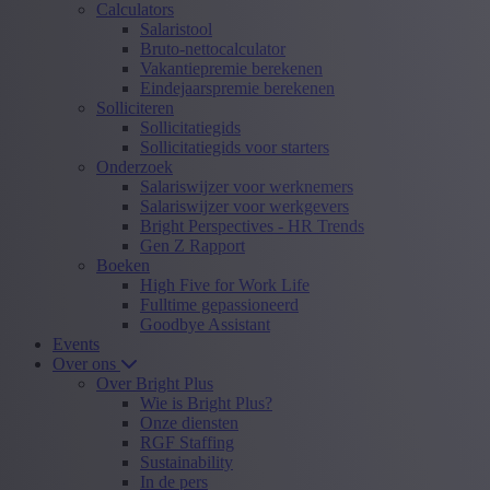
Calculators
Salaristool
Bruto-nettocalculator
Vakantiepremie berekenen
Eindejaarspremie berekenen
Solliciteren
Sollicitatiegids
Sollicitatiegids voor starters
Onderzoek
Salariswijzer voor werknemers
Salariswijzer voor werkgevers
Bright Perspectives - HR Trends
Gen Z Rapport
Boeken
High Five for Work Life
Fulltime gepassioneerd
Goodbye Assistant
Events
Over ons
Over Bright Plus
Wie is Bright Plus?
Onze diensten
RGF Staffing
Sustainability
In de pers