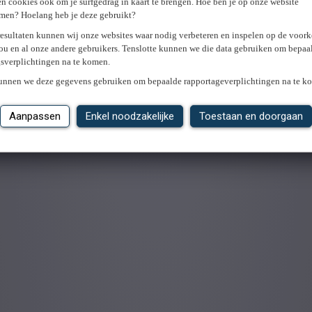
n cookies ook om je surfgedrag in kaart te brengen. Hoe ben je op onze website
men? Hoelang heb je deze gebruikt?
resultaten kunnen wij onze websites waar nodig verbeteren en inspelen op de voor
ou en al onze andere gebruikers. Tenslotte kunnen we die data gebruiken om bepaa
gsverplichtingen na te komen.
kunnen we deze gegevens gebruiken om bepaalde rapportageverplichtingen na te k
Aanpassen
Enkel noodzakelijke
Toestaan en doorgaan