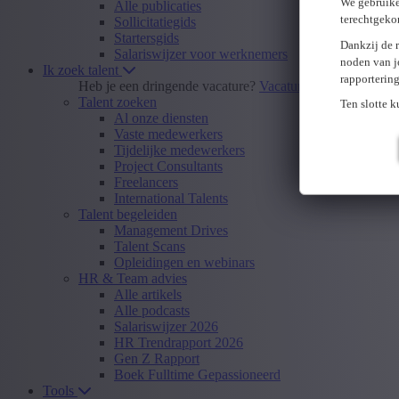
We gebruike
Alle publicaties
terechtgeko
Sollicitatiegids
Startersgids
Dankzij de 
Salariswijzer voor werknemers
noden van j
Ik zoek talent
rapporterin
Heb je een dringende vacature?
Vacature insturen
Talent zoeken
Ten slotte 
Al onze diensten
Vaste medewerkers
Tijdelijke medewerkers
Project Consultants
Freelancers
International Talents
Talent begeleiden
Management Drives
Talent Scans
Opleidingen en webinars
HR & Team advies
Alle artikels
Alle podcasts
Salariswijzer 2026
HR Trendrapport 2026
Gen Z Rapport
Boek Fulltime Gepassioneerd
Tools