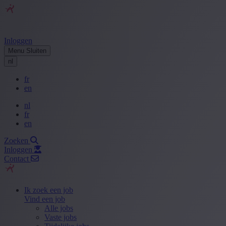
Inloggen
Menu
Sluiten
nl
fr
en
nl
fr
en
Zoeken
Inloggen
Contact
Ik zoek een job
Vind een job
Alle jobs
Vaste jobs