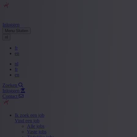
Inloggen
Menu
Sluiten
nl
fr
en
nl
fr
en
Zoeken
Inloggen
Contact
Ik zoek een job
Vind een job
Alle jobs
Vaste jobs