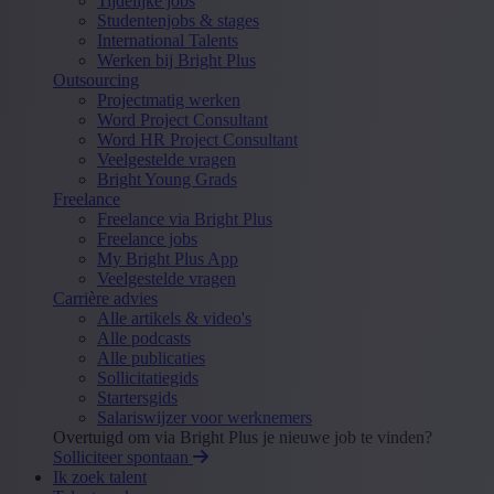
Tijdelijke jobs
Studentenjobs & stages
International Talents
Werken bij Bright Plus
Outsourcing
Projectmatig werken
Word Project Consultant
Word HR Project Consultant
Veelgestelde vragen
Bright Young Grads
Freelance
Freelance via Bright Plus
Freelance jobs
My Bright Plus App
Veelgestelde vragen
Carrière advies
Alle artikels & video's
Alle podcasts
Alle publicaties
Sollicitatiegids
Startersgids
Salariswijzer voor werknemers
Overtuigd om via Bright Plus je nieuwe job te vinden?
Solliciteer spontaan
Ik zoek talent