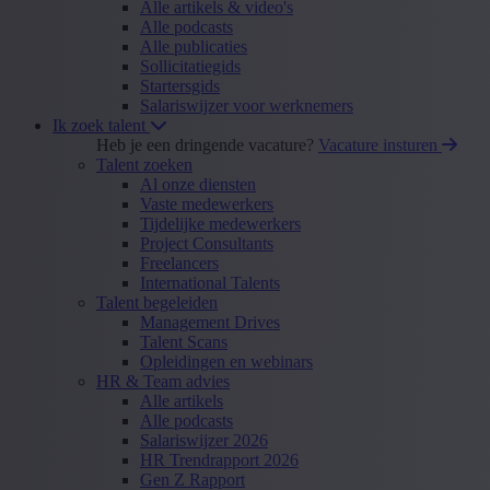
Alle artikels & video's
Alle podcasts
Alle publicaties
Sollicitatiegids
Startersgids
Salariswijzer voor werknemers
Ik zoek talent
Heb je een dringende vacature?
Vacature insturen
Talent zoeken
Al onze diensten
Vaste medewerkers
Tijdelijke medewerkers
Project Consultants
Freelancers
International Talents
Talent begeleiden
Management Drives
Talent Scans
Opleidingen en webinars
HR & Team advies
Alle artikels
Alle podcasts
Salariswijzer 2026
HR Trendrapport 2026
Gen Z Rapport