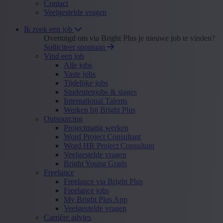
Contact
Veelgestelde vragen
Ik zoek een job
Overtuigd om via Bright Plus je nieuwe job te vinden?
Solliciteer spontaan
Vind een job
Alle jobs
Vaste jobs
Tijdelijke jobs
Studentenjobs & stages
International Talents
Werken bij Bright Plus
Outsourcing
Projectmatig werken
Word Project Consultant
Word HR Project Consultant
Veelgestelde vragen
Bright Young Grads
Freelance
Freelance via Bright Plus
Freelance jobs
My Bright Plus App
Veelgestelde vragen
Carrière advies