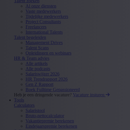
Talent zoeken
Al onze diensten
Vaste medewerkers
Tijdelijke medewerkers
Project Consultants
Freelancers
International Talents
Talent begeleiden
Management Drives
Talent Scans
Opleidingen en webinars
HR & Team advies
Alle artikels
Alle podcasts
Salariswijzer 2026
HR Trendrapport 2026
Gen Z Rapport
Boek Fulltime Gepassioneerd
Heb je een dringende vacature?
Vacature insturen
Tools
Calculators
Salaristool
Bruto-nettocalculator
Vakantiepremie berekenen
Eindejaarspremie berekenen