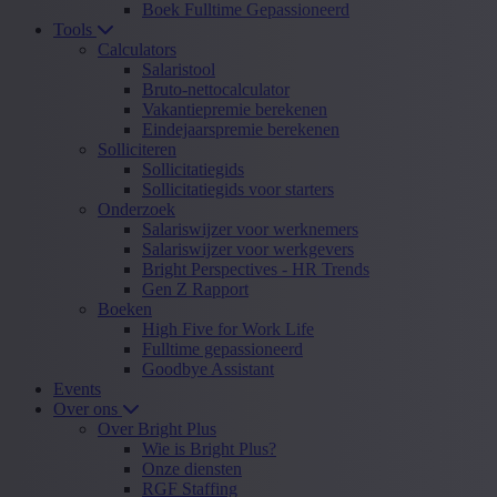
Boek Fulltime Gepassioneerd
Tools
Calculators
Salaristool
Bruto-nettocalculator
Vakantiepremie berekenen
Eindejaarspremie berekenen
Solliciteren
Sollicitatiegids
Sollicitatiegids voor starters
Onderzoek
Salariswijzer voor werknemers
Salariswijzer voor werkgevers
Bright Perspectives - HR Trends
Gen Z Rapport
Boeken
High Five for Work Life
Fulltime gepassioneerd
Goodbye Assistant
Events
Over ons
Over Bright Plus
Wie is Bright Plus?
Onze diensten
RGF Staffing