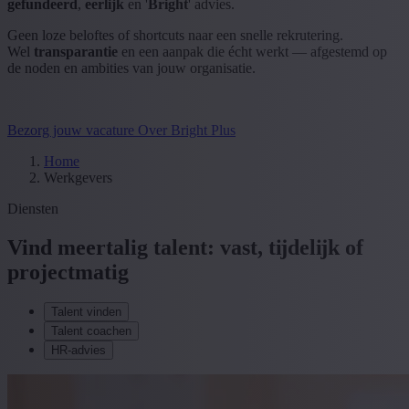
gefundeerd
,
eerlijk
en '
Bright
' advies.
Geen loze beloftes of shortcuts naar een snelle rekrutering.
Wel
transparantie
en een aanpak die écht werkt — afgestemd op
de noden en ambities van jouw organisatie.
Bezorg jouw vacature
Over Bright Plus
Home
Werkgevers
Diensten
Vind meertalig talent: vast, tĳdelĳk of
projectmatig
Talent vinden
Talent coachen
HR-advies