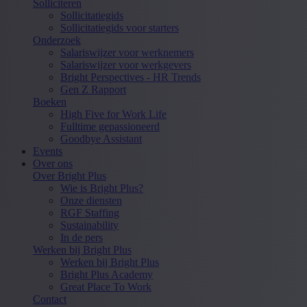
Solliciteren
Sollicitatiegids
Sollicitatiegids voor starters
Onderzoek
Salariswijzer voor werknemers
Salariswijzer voor werkgevers
Bright Perspectives - HR Trends
Gen Z Rapport
Boeken
High Five for Work Life
Fulltime gepassioneerd
Goodbye Assistant
Events
Over ons
Over Bright Plus
Wie is Bright Plus?
Onze diensten
RGF Staffing
Sustainability
In de pers
Werken bij Bright Plus
Werken bij Bright Plus
Bright Plus Academy
Great Place To Work
Contact