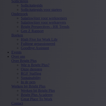
Solliciteren
Sollicitatiegids
Sollicitatiegids voor starters
Onderzoek
Salariswijzer voor werknemers
Salariswijzer voor werkgevers
Bright Perspectives - HR Trends
Gen Z Rapport
Boeken
High Five for Work Life
Fulltime gepassioneerd
Goodbye Assistant
Events
Over ons
Over Bright Plus
Wie is Bright Plus?
Onze diensten
RGF Staffing
Sustainability
In de pers
Werken bij Bright Plus
Werken bij Bright Plus
Bright Plus Academy
Great Place To Work
Contact