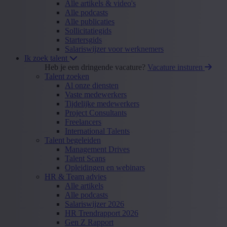
Alle artikels & video's
Alle podcasts
Alle publicaties
Sollicitatiegids
Startersgids
Salariswijzer voor werknemers
Ik zoek talent
Heb je een dringende vacature?
Vacature insturen
Talent zoeken
Al onze diensten
Vaste medewerkers
Tijdelijke medewerkers
Project Consultants
Freelancers
International Talents
Talent begeleiden
Management Drives
Talent Scans
Opleidingen en webinars
HR & Team advies
Alle artikels
Alle podcasts
Salariswijzer 2026
HR Trendrapport 2026
Gen Z Rapport