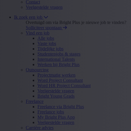
Contact
Veelgestelde vragen
Ik zoek een job
Overtuigd om via Bright Plus je nieuwe job te vinden?
Solliciteer spontaan
Vind een job
Alle jobs
Vaste jobs
Tijdelijke jobs
Studentenjobs & stages
International Talents
Werken bij Bright Plus
Outsourcing
Projectmatig werken
Word Project Consultant
Word HR Project Consultant
Veelgestelde vragen
Bright Young Grads
Freelance
Freelance via Bright Plus
Freelance jobs
My Bright Plus App
Veelgestelde vragen
Carrière advies