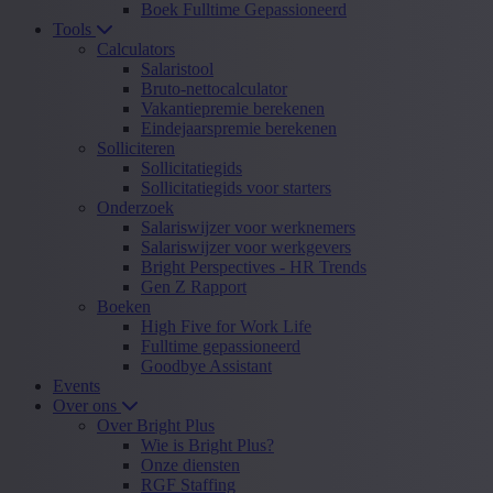
Boek Fulltime Gepassioneerd
Tools
Calculators
Salaristool
Bruto-nettocalculator
Vakantiepremie berekenen
Eindejaarspremie berekenen
Solliciteren
Sollicitatiegids
Sollicitatiegids voor starters
Onderzoek
Salariswijzer voor werknemers
Salariswijzer voor werkgevers
Bright Perspectives - HR Trends
Gen Z Rapport
Boeken
High Five for Work Life
Fulltime gepassioneerd
Goodbye Assistant
Events
Over ons
Over Bright Plus
Wie is Bright Plus?
Onze diensten
RGF Staffing