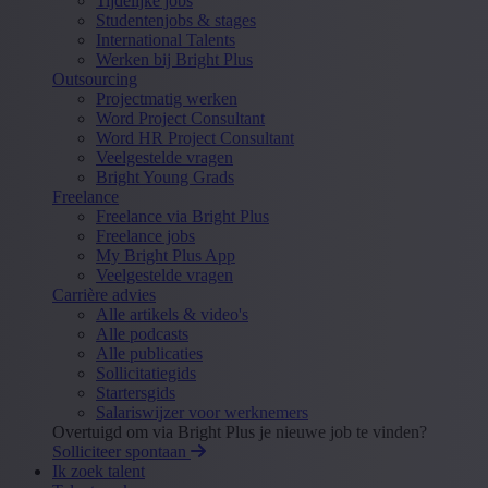
Tijdelijke jobs
Studentenjobs & stages
International Talents
Werken bij Bright Plus
Outsourcing
Projectmatig werken
Word Project Consultant
Word HR Project Consultant
Veelgestelde vragen
Bright Young Grads
Freelance
Freelance via Bright Plus
Freelance jobs
My Bright Plus App
Veelgestelde vragen
Carrière advies
Alle artikels & video's
Alle podcasts
Alle publicaties
Sollicitatiegids
Startersgids
Salariswijzer voor werknemers
Overtuigd om via Bright Plus je nieuwe job te vinden?
Solliciteer spontaan
Ik zoek talent