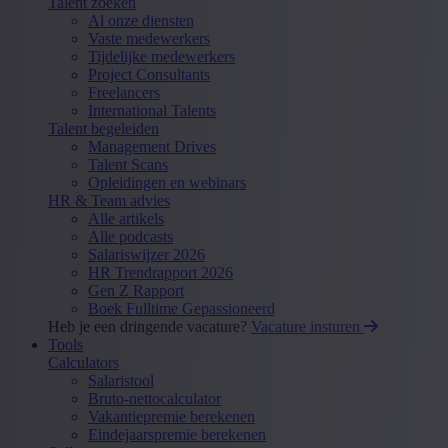
Talent zoeken
Al onze diensten
Vaste medewerkers
Tijdelijke medewerkers
Project Consultants
Freelancers
International Talents
Talent begeleiden
Management Drives
Talent Scans
Opleidingen en webinars
HR & Team advies
Alle artikels
Alle podcasts
Salariswijzer 2026
HR Trendrapport 2026
Gen Z Rapport
Boek Fulltime Gepassioneerd
Heb je een dringende vacature?
Vacature insturen
Tools
Calculators
Salaristool
Bruto-nettocalculator
Vakantiepremie berekenen
Eindejaarspremie berekenen