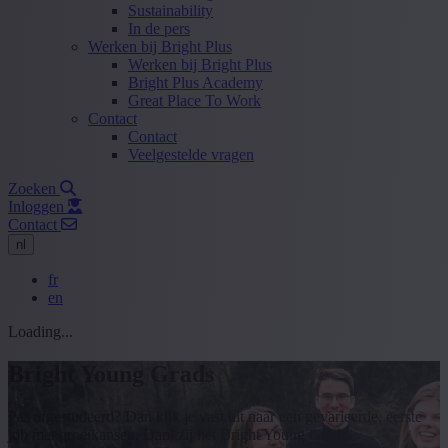
Sustainability
In de pers
Werken bij Bright Plus
Werken bij Bright Plus
Bright Plus Academy
Great Place To Work
Contact
Contact
Veelgestelde vragen
Zoeken
Inloggen
Contact
nl
fr
en
Loading...
Bright Young Grads
Pas afgestudeerd? Dan kijk je vast uit naar een gevarieerde, eerste
job met groeikansen. Dankzij het Bright Young Grads-