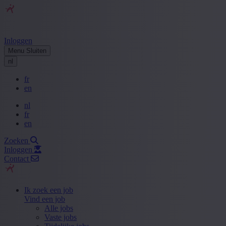
Inloggen
Menu
Sluiten
nl
fr
en
nl
fr
en
Zoeken
Inloggen
Contact
Ik zoek een job
Vind een job
Alle jobs
Vaste jobs