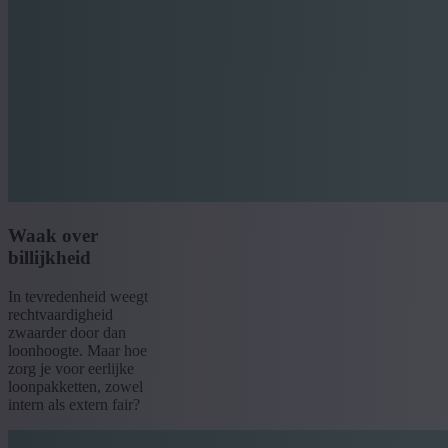
Waak over
billijkheid
In tevredenheid weegt
rechtvaardigheid
zwaarder door dan
loonhoogte. Maar hoe
zorg je voor eerlijke
loonpakketten, zowel
intern als extern fair?