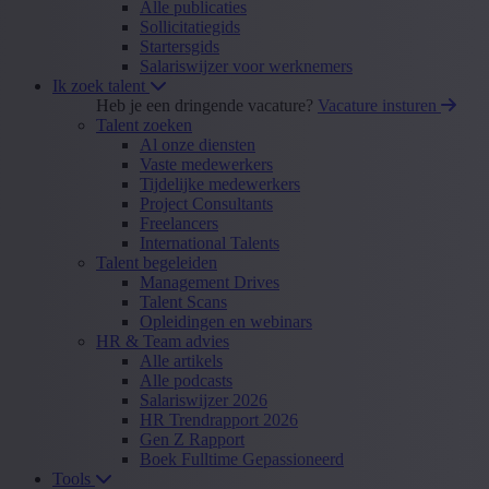
Alle publicaties
Sollicitatiegids
Startersgids
Salariswijzer voor werknemers
Ik zoek talent
Heb je een dringende vacature?
Vacature insturen
Talent zoeken
Al onze diensten
Vaste medewerkers
Tijdelijke medewerkers
Project Consultants
Freelancers
International Talents
Talent begeleiden
Management Drives
Talent Scans
Opleidingen en webinars
HR & Team advies
Alle artikels
Alle podcasts
Salariswijzer 2026
HR Trendrapport 2026
Gen Z Rapport
Boek Fulltime Gepassioneerd
Tools