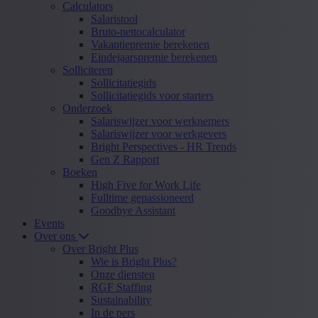
Calculators
Salaristool
Bruto-nettocalculator
Vakantiepremie berekenen
Eindejaarspremie berekenen
Solliciteren
Sollicitatiegids
Sollicitatiegids voor starters
Onderzoek
Salariswijzer voor werknemers
Salariswijzer voor werkgevers
Bright Perspectives - HR Trends
Gen Z Rapport
Boeken
High Five for Work Life
Fulltime gepassioneerd
Goodbye Assistant
Events
Over ons
Over Bright Plus
Wie is Bright Plus?
Onze diensten
RGF Staffing
Sustainability
In de pers