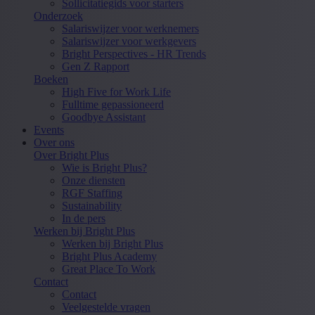
Sollicitatiegids voor starters
Onderzoek
Salariswijzer voor werknemers
Salariswijzer voor werkgevers
Bright Perspectives - HR Trends
Gen Z Rapport
Boeken
High Five for Work Life
Fulltime gepassioneerd
Goodbye Assistant
Events
Over ons
Over Bright Plus
Wie is Bright Plus?
Onze diensten
RGF Staffing
Sustainability
In de pers
Werken bij Bright Plus
Werken bij Bright Plus
Bright Plus Academy
Great Place To Work
Contact
Contact
Veelgestelde vragen