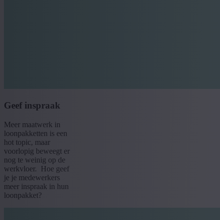
Geef inspraak
Meer maatwerk in
loonpakketten is een
hot topic, maar
voorlopig beweegt er
nog te weinig op de
werkvloer. Hoe geef
je je medewerkers
meer inspraak in hun
loonpakket?