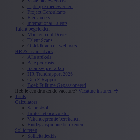
Vaste medewerkers
Tijdelijke medewerkers
Project Consultants
Freelancers
International Talents
Talent begeleiden
Management Drives
Talent Scans
Opleidingen en webinars
HR & Team advies
Alle artikels
Alle podcasts
Salariswijzer 2026
HR Trendrapport 2026
Gen Z Rapport
Boek Fulltime Gepassioneerd
Heb je een dringende vacature?
Vacature insturen
Tools
Calculators
Salaristool
Bruto-nettocalculator
Vakantiepremie berekenen
Eindejaarspremie berekenen
Solliciteren
Sollicitatiegids