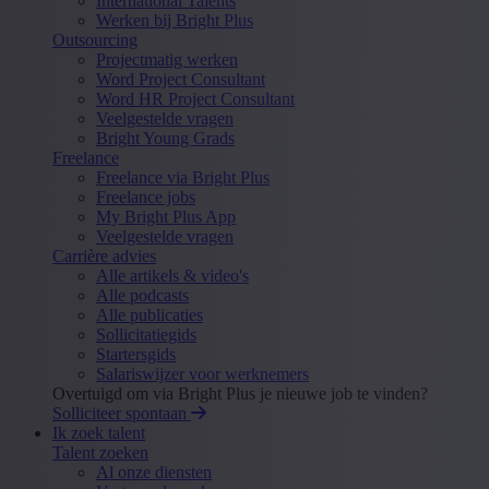
International Talents
Werken bij Bright Plus
Outsourcing
Projectmatig werken
Word Project Consultant
Word HR Project Consultant
Veelgestelde vragen
Bright Young Grads
Freelance
Freelance via Bright Plus
Freelance jobs
My Bright Plus App
Veelgestelde vragen
Carrière advies
Alle artikels & video's
Alle podcasts
Alle publicaties
Sollicitatiegids
Startersgids
Salariswijzer voor werknemers
Overtuigd om via Bright Plus je nieuwe job te vinden?
Solliciteer spontaan
Ik zoek talent
Talent zoeken
Al onze diensten