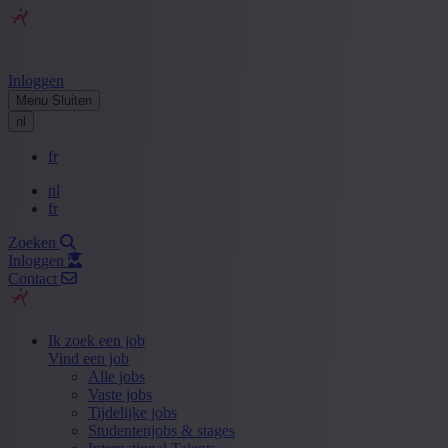
Inloggen
Menu
Sluiten
nl
fr
nl
fr
Zoeken
Inloggen
Contact
Ik zoek een job
Vind een job
Alle jobs
Vaste jobs
Tijdelijke jobs
Studentenjobs & stages