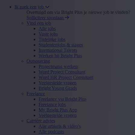
Ik zoek een job
Overtuigd om via Bright Plus je nieuwe job te vinden?
Solliciteer spontaan
Vind een job
Alle jobs
Vaste jobs
Tijdelijke jobs
Studentenjobs & stages
International Talents
Werken bij Bright Plus
Outsourcing
Projectmatig werken
Word Project Consultant
Word HR Project Consultant
Veelgestelde vragen
Bright Young Grads
Freelance
Freelance via Bright Plus
Freelance jobs
My Bright Plus App
Veelgestelde vragen
Carrière advies
Alle artikels & video's
Alle podcasts