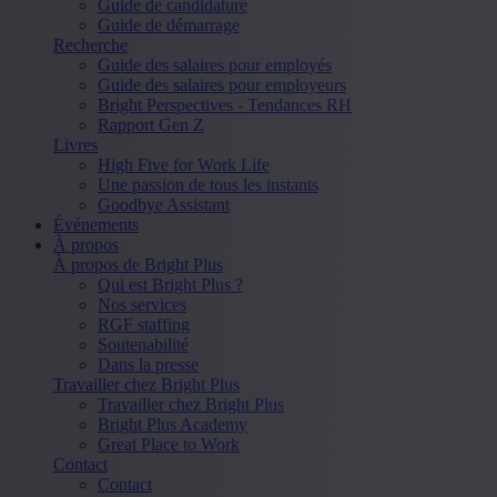
Guide de candidature
Guide de démarrage
Recherche
Guide des salaires pour employés
Guide des salaires pour employeurs
Bright Perspectives - Tendances RH
Rapport Gen Z
Livres
High Five for Work Life
Une passion de tous les instants
Goodbye Assistant
Événements
À propos
À propos de Bright Plus
Qui est Bright Plus ?
Nos services
RGF staffing
Soutenabilité
Dans la presse
Travailler chez Bright Plus
Travailler chez Bright Plus
Bright Plus Academy
Great Place to Work
Contact
Contact