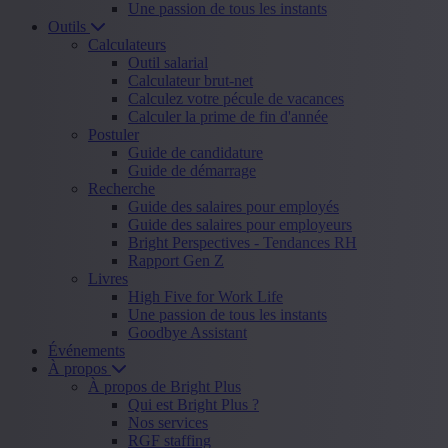
Une passion de tous les instants
Outils
Calculateurs
Outil salarial
Calculateur brut-net
Calculez votre pécule de vacances
Calculer la prime de fin d'année
Postuler
Guide de candidature
Guide de démarrage
Recherche
Guide des salaires pour employés
Guide des salaires pour employeurs
Bright Perspectives - Tendances RH
Rapport Gen Z
Livres
High Five for Work Life
Une passion de tous les instants
Goodbye Assistant
Événements
À propos
À propos de Bright Plus
Qui est Bright Plus ?
Nos services
RGF staffing