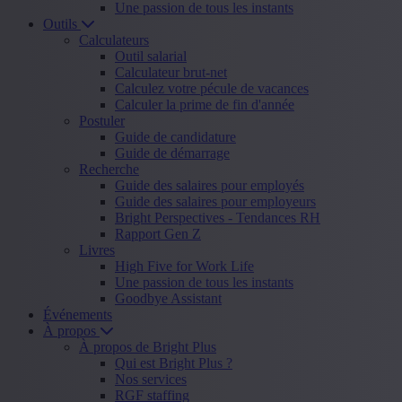
Une passion de tous les instants
Outils
Calculateurs
Outil salarial
Calculateur brut-net
Calculez votre pécule de vacances
Calculer la prime de fin d'année
Postuler
Guide de candidature
Guide de démarrage
Recherche
Guide des salaires pour employés
Guide des salaires pour employeurs
Bright Perspectives - Tendances RH
Rapport Gen Z
Livres
High Five for Work Life
Une passion de tous les instants
Goodbye Assistant
Événements
À propos
À propos de Bright Plus
Qui est Bright Plus ?
Nos services
RGF staffing