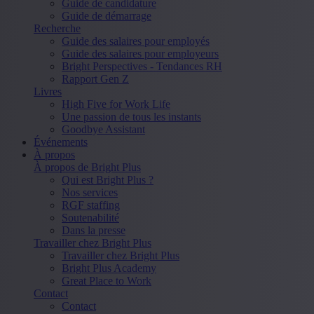
Guide de candidature
Guide de démarrage
Recherche
Guide des salaires pour employés
Guide des salaires pour employeurs
Bright Perspectives - Tendances RH
Rapport Gen Z
Livres
High Five for Work Life
Une passion de tous les instants
Goodbye Assistant
Événements
À propos
À propos de Bright Plus
Qui est Bright Plus ?
Nos services
RGF staffing
Soutenabilité
Dans la presse
Travailler chez Bright Plus
Travailler chez Bright Plus
Bright Plus Academy
Great Place to Work
Contact
Contact