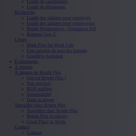
Guide de candidature
Guide de démarrage
Recherche
Guide des salaires pour employés
Guide des salaires pour employeurs
Bright Perspectives - Tendances RH
Rapport Gen Z
Livres
High Five for Work Life
Une passion de tous les instants
Goodbye Assistant
Événements
À propos
À propos de Bright Plus
Qui est Bright Plus ?
Nos services
RGF staffing
Soutenabilité
Dans la presse
Travailler chez Bright Plus
Travailler chez Bright Plus
Bright Plus Academy
Great Place to Work
Contact
Contact