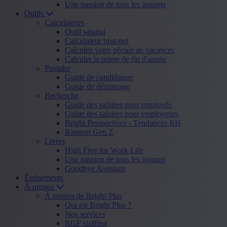
Une passion de tous les instants
Outils
Calculateurs
Outil salarial
Calculateur brut-net
Calculez votre pécule de vacances
Calculer la prime de fin d'année
Postuler
Guide de candidature
Guide de démarrage
Recherche
Guide des salaires pour employés
Guide des salaires pour employeurs
Bright Perspectives - Tendances RH
Rapport Gen Z
Livres
High Five for Work Life
Une passion de tous les instants
Goodbye Assistant
Événements
À propos
À propos de Bright Plus
Qui est Bright Plus ?
Nos services
RGF staffing