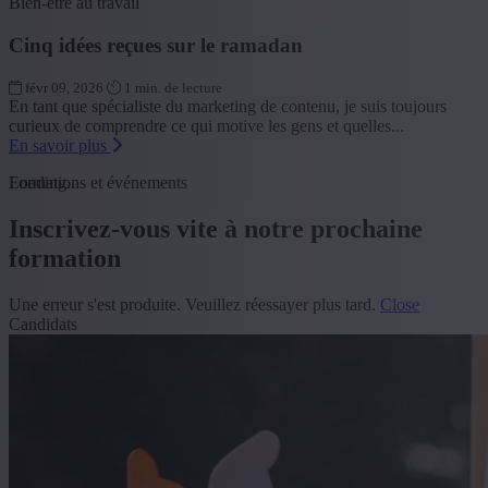
Bien-être au travail
Cinq idées reçues sur le ramadan
févr 09, 2026
1 min. de lecture
En tant que spécialiste du marketing de contenu, je suis toujours
curieux de comprendre ce qui motive les gens et quelles...
En savoir plus
Loading...
Formations et événements
Inscrivez-vous vite à notre prochaine
formation
Une erreur s'est produite. Veuillez réessayer plus tard.
Close
Candidats