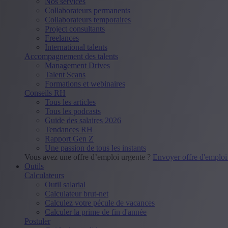
Nos services
Collaborateurs permanents
Collaborateurs temporaires
Project consultants
Freelances
International talents
Accompagnement des talents
Management Drives
Talent Scans
Formations et webinaires
Conseils RH
Tous les articles
Tous les podcasts
Guide des salaires 2026
Tendances RH
Rapport Gen Z
Une passion de tous les instants
Vous avez une offre d’emploi urgente ?
Envoyer offre d'emplo
Outils
Calculateurs
Outil salarial
Calculateur brut-net
Calculez votre pécule de vacances
Calculer la prime de fin d'année
Postuler