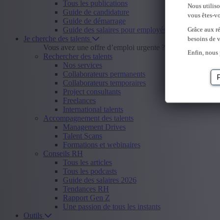
Tous les publications
Nous utilis
Guide de candidature
vous êtes-vo
Guide de démarrage
Guide des salaires pour employés
Grâce aux ré
Je cherche des talents
besoins de v
Vous avez une offre d’emploi urgente ?
Envoyer offre d
Enfin, nous 
Rechercher des talents
Nos services
Collaborateurs permanents
Collaborateurs temporaires
Project consultants
Freelances
International talents
Accompagnement des talents
Management Drives
Talent Scans
Formations et webinaires
Conseils RH
Tous les articles
Tous les podcasts
Guide des salaires 2026
Tendances RH
Rapport Gen Z
Une passion de tous les instants
Outils