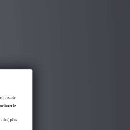
e possible.
méliorer le
biles) plus