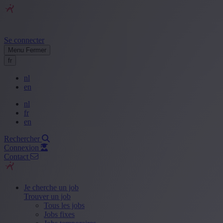
Se connecter
Menu
Fermer
fr
nl
en
nl
fr
en
Rechercher
Connexion
Contact
Je cherche un job
Trouver un job
Tous les jobs
Jobs fixes