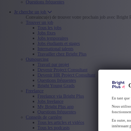
Questions fréquentes
Je cherche un job
Convaincu(e) de trouver votre prochain job avec Bright 
Trouver un job
Tous les jobs
Jobs fixes
Jobs temporaires
Jobs étudiants et stages
International talents
Travailler chez Bright Plus
Outsourcing
Travail par projet
Devenir Project Consultant
Devenir HR Project Consultant
Questions fréquentes
C
Bright Young Grads
Freelance
Freelance via Bright Plus
En tant que 
Jobs freelance
My Bright Plus app
Nous utiliso
Questions fréquentes
fonctionnem
Conseils de carrière
En outre, no
Tous les articles et vidéos
intéressant 
Tous les podcasts