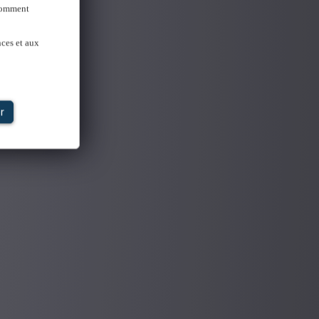
 Comment
nces et aux
r