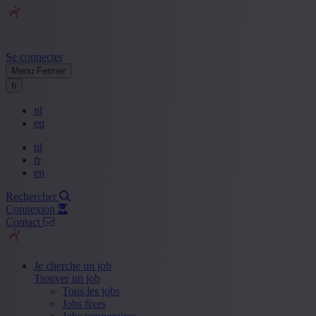
Se connecter
Menu
Fermer
fr
nl
en
nl
fr
en
Rechercher
Connexion
Contact
Je cherche un job
Trouver un job
Tous les jobs
Jobs fixes