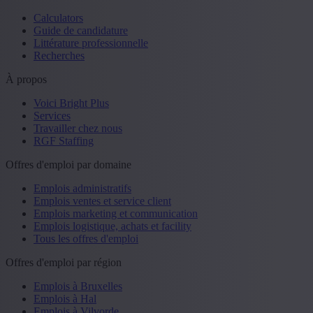
Calculators
Guide de candidature
Littérature professionnelle
Recherches
À propos
Voici Bright Plus
Services
Travailler chez nous
RGF Staffing
Offres d'emploi par domaine
Emplois administratifs
Emplois ventes et service client
Emplois marketing et communication
Emplois logistique, achats et facility
Tous les offres d'emploi
Offres d'emploi par région
Emplois à Bruxelles
Emplois à Hal
Emplois à Vilvorde