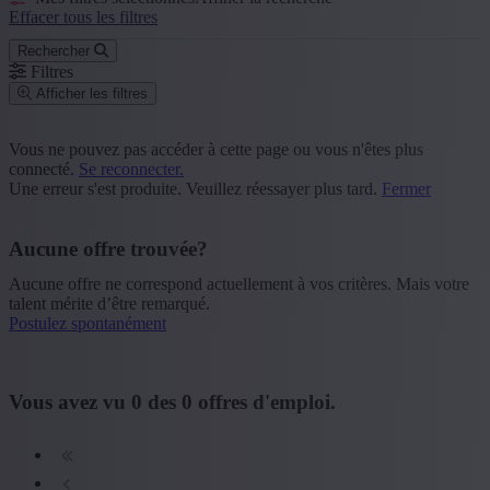
Effacer tous les filtres
Rechercher
Filtres
Afficher les filtres
Code postal ou commune
Vous ne pouvez pas accéder à cette page ou vous n'êtes plus
connecté.
Se reconnecter.
Rechercher
Une erreur s'est produite. Veuillez réessayer plus tard.
Fermer
Groupe de fonction
Aucune offre trouvée?
+ Montrer plus
- Montrer moins
Aucune offre ne correspond actuellement à vos critères. Mais votre
Province
talent mérite d’être remarqué.
Postulez spontanément
+ Montrer plus
- Montrer moins
Secteur
Vous avez vu
0
des
0
offres d'emploi.
+ Montrer plus
- Montrer moins
Formation