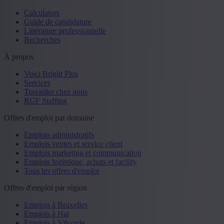
Calculators
Guide de candidature
Littérature professionnelle
Recherches
À propos
Voici Bright Plus
Services
Travailler chez nous
RGF Staffing
Offres d'emploi par domaine
Emplois administratifs
Emplois ventes et service client
Emplois marketing et communication
Emplois logistique, achats et facility
Tous les offres d'emploi
Offres d'emploi par région
Emplois à Bruxelles
Emplois à Hal
Emplois à Vilvorde