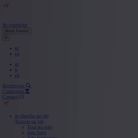
Se connecter
Menu
Fermer
fr
nl
en
nl
fr
en
Rechercher
Connexion
Contact
Je cherche un job
Trouver un job
Tous les jobs
Jobs fixes