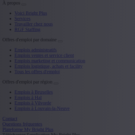
À propos
Voici Bright Plus
Services
Travailler chez nous
RGF Staffing
Offres d'emploi par domaine
Emplois administratifs
Emplois ventes et service client
Emplois marketing et communication
Emplois logistique, achats et facility
Tous les offres d'emploi
Offres d'emploi par région
Emplois à Bruxelles
Emplois à Hal
Emplois à Vilvorde
Emplois à Louvain-la-Neuve
Contact
Questions fréquentes
Plateforme My Bright Plus
Téléchargez l'application My Bright Plus