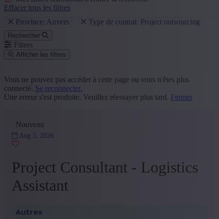
Effacer tous les filtres
Province: Anvers
Type de contrat: Project outsourcing
Rechercher
Filtres
Afficher les filtres
Code postal ou commune
Vous ne pouvez pas accéder à cette page ou vous n'êtes plus
connecté.
Se reconnecter.
Rechercher
Une erreur s'est produite. Veuillez réessayer plus tard.
Fermer
Groupe de fonction
Nouveau
Administration
(2)
Logistique, Achat et Facility
(1)
Aug 5, 2026
+ Montrer plus
- Montrer moins
Province
Project Consultant - Logistics
Anvers
(3)
Assistant
+ Montrer plus
- Montrer moins
Secteur
Autres