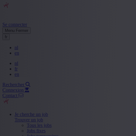
Se connecter
Menu
Fermer
fr
nl
en
nl
fr
en
Rechercher
Connexion
Contact
Je cherche un job
Trouver un job
Tous les jobs
Jobs fixes