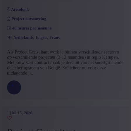
Services
(1)
ICT et Telecommunication
(1)
arendonk
Autres
(1)
Project outsourcing
+ Montrer plus
- Montrer moins
Formation
40 heures par semaine
Nederlands, Engels, Frans
Baccalauréat
(3)
+ Montrer plus
- Montrer moins
Als Project Consultant werk je binnen verschillende sectoren
Type de contrat
op verschillende projecten (3-12 maanden) in regio Kempen.
Met jouw vast contract maak je deel uit van het snelstgroeiende
Project outsourcing
(3)
detacheringsteam van België. Solliciteer nu voor deze
uitdagende j...
+ Montrer plus
- Montrer moins
Langue offre d'emploi
Néerlandais
(3)
+ Montrer plus
- Montrer moins
Niveau d'expérience
Jul 15, 2026
Quelque expérience
(2)
Aucune expérience
(1)
+ Montrer plus
- Montrer moins