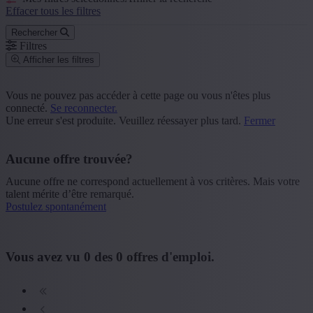
Effacer tous les filtres
Rechercher
Filtres
Afficher les filtres
Code postal ou commune
Vous ne pouvez pas accéder à cette page ou vous n'êtes plus
connecté.
Se reconnecter.
Rechercher
Une erreur s'est produite. Veuillez réessayer plus tard.
Fermer
Groupe de fonction
Aucune offre trouvée?
+ Montrer plus
- Montrer moins
Aucune offre ne correspond actuellement à vos critères. Mais votre
Province
talent mérite d’être remarqué.
Postulez spontanément
+ Montrer plus
- Montrer moins
Secteur
Vous avez vu
0
des
0
offres d'emploi.
+ Montrer plus
- Montrer moins
Formation