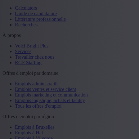
Calculators
Guide de candidature
Littérature professionnelle
Recherches
À propos
Voici Bright Plus
Services
Travailler chez nous
RGF Staffing
Offres d'emploi par domaine
Emplois administratifs
Emplois ventes et service client
Emplois marketing et communication
Emplois logistique, achats et facility
Tous les offres d'emploi
Offres d'emploi par région
Emplois à Bruxelles
Emplois à Hal
Emplois à Vilvorde