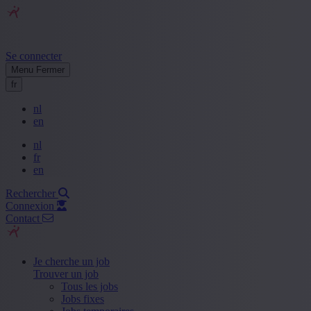
Se connecter
Menu
Fermer
fr
nl
en
nl
fr
en
Rechercher
Connexion
Contact
Je cherche un job
Trouver un job
Tous les jobs
Jobs fixes