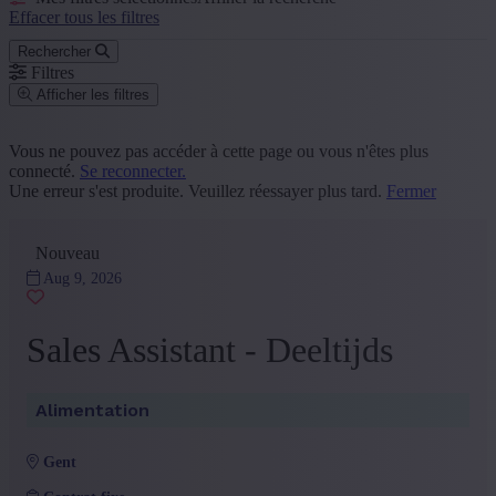
Effacer tous les filtres
Rechercher
Filtres
Afficher les filtres
Code postal ou commune
Vous ne pouvez pas accéder à cette page ou vous n'êtes plus
connecté.
Se reconnecter.
Rechercher
Une erreur s'est produite. Veuillez réessayer plus tard.
Fermer
Groupe de fonction
Nouveau
Ventes et Service Client
(126)
Administration
(87)
Aug 9, 2026
Logistique, Achat et Facility
(39)
RH
(25)
Sales Assistant - Deeltijds
Marketing et Communication
(11)
+ Montrer plus
- Montrer moins
Province
Alimentation
Anvers
(68)
Flandre Occidentale
(57)
gent
Flandre Orientale
(38)