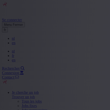
Se connecter
Menu
Fermer
fr
nl
en
nl
fr
en
Rechercher
Connexion
Contact
Je cherche un job
Trouver un job
Tous les jobs
Jobs fixes