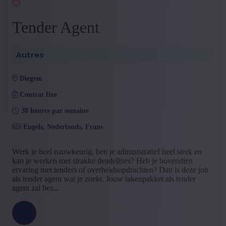
Type de contrat
Tender Agent
Contrat à durée indéterminée
(146)
Contrat d'intérim avec possibilité d'engagement
(72)
Project Sourcing of Freelance
(19)
Autres
Contrat temporaire
(8)
Freelance outsourcing
(7)
diegem
Contrat étudiant
(6)
Project outsourcing
(6)
Contrat fixe
+ Montrer plus
- Montrer moins
38 heures par semaine
Langue offre d'emploi
Engels, Nederlands, Frans
Néerlandais
(248)
Français
(33)
Werk je heel nauwkeurig, ben je administratief heel sterk en
Anglais
(3)
kan je werken met strakke deadelines? Heb je bovendien
+ Montrer plus
- Montrer moins
ervaring met tenders of overheidsopdrachten? Dan is deze job
Niveau d'expérience
als tender agent wat je zoekt. Jouw takenpakket als tender
agent zal bes...
Quelque expérience
(152)
Mid Career
(78)
Aucune expérience
(24)