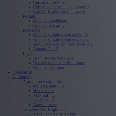
Calculateur brut-net
Calculez votre pécule de vacances
Calculer la prime de fin d'année
Postuler
Guide de candidature
Guide de démarrage
Recherche
Guide des salaires pour employés
Guide des salaires pour employeurs
Bright Perspectives - Tendances RH
Rapport Gen Z
Livres
High Five for Work Life
Une passion de tous les instants
Goodbye Assistant
Événements
À propos
À propos de Bright Plus
Qui est Bright Plus ?
Nos services
RGF staffing
Soutenabilité
Dans la presse
Travailler chez Bright Plus
Travailler chez Bright Plus