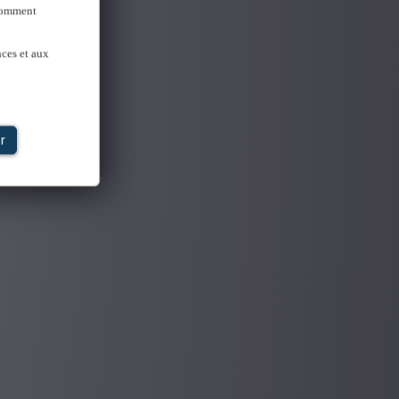
 Comment
nces et aux
r