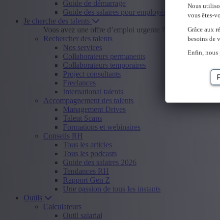
Guide de démarrage
Nous utilis
Guide des salaires pour employés
vous êtes-vo
Je cherche des talents
Vous avez une offre d’emploi urgente ?
Envoyer offre d
Grâce aux ré
Rechercher des talents
besoins de v
Nos services
Enfin, nous 
Collaborateurs permanents
Collaborateurs temporaires
Project consultants
Freelances
International talents
Accompagnement des talents
Management Drives
Talent Scans
Formations et webinaires
Conseils RH
Tous les articles
Tous les podcasts
Guide des salaires 2026
Tendances RH
Rapport Gen Z
Une passion de tous les instants
Outils
Calculateurs
Outil salarial