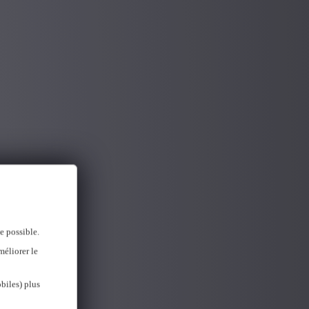
e possible.
méliorer le
biles) plus