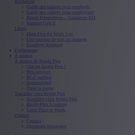
Recherche
Guide des salaires pour employés
Guide des salaires pour employeurs
Bright Perspectives - Tendances RH
Rapport Gen Z
Livres
High Five for Work Life
Une passion de tous les instants
Goodbye Assistant
Événements
À propos
À propos de Bright Plus
Qui est Bright Plus ?
Nos services
RGF staffing
Soutenabilité
Dans la presse
Travailler chez Bright Plus
Travailler chez Bright Plus
Bright Plus Academy
Great Place to Work
Contact
Contact
Questions fréquentes