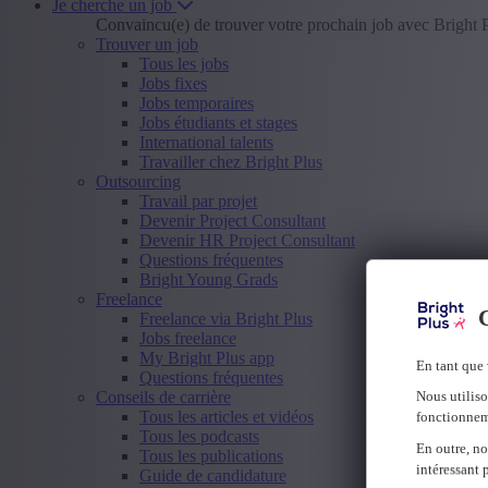
Je cherche un job
Convaincu(e) de trouver votre prochain job avec Bright 
Trouver un job
Tous les jobs
Jobs fixes
Jobs temporaires
Jobs étudiants et stages
International talents
Travailler chez Bright Plus
Outsourcing
Travail par projet
Devenir Project Consultant
Devenir HR Project Consultant
Questions fréquentes
Bright Young Grads
Freelance
C
Freelance via Bright Plus
Jobs freelance
My Bright Plus app
En tant que 
Questions fréquentes
Conseils de carrière
Nous utiliso
Tous les articles et vidéos
fonctionnem
Tous les podcasts
En outre, no
Tous les publications
intéressant 
Guide de candidature