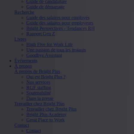
Guide de candidature
Guide de démarrage
Recherche
Guide des salaires pour employés
Guide des salaires pour employeurs
Bright Perspectives - Tendances RH
Rapport Gen Z
Livres
High Five for Work Life
Une passion de tous les instants
Goodbye Assistant
Événements
À propos
À propos de Bright Plus
Qui est Bright Plus ?
Nos services
RGF staffing
Soutenabilité
Dans la presse
Travailler chez Bright Plus
Travailler chez Bright Plus
Bright Plus Academy
Great Place to Work
Contact
Contact