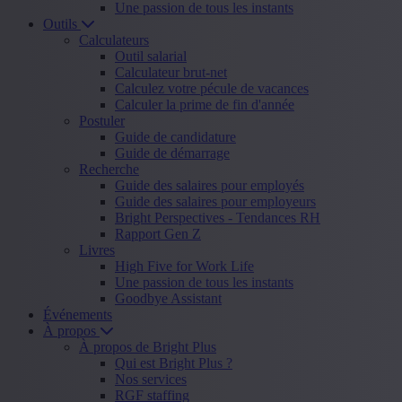
Une passion de tous les instants
Outils
Calculateurs
Outil salarial
Calculateur brut-net
Calculez votre pécule de vacances
Calculer la prime de fin d'année
Postuler
Guide de candidature
Guide de démarrage
Recherche
Guide des salaires pour employés
Guide des salaires pour employeurs
Bright Perspectives - Tendances RH
Rapport Gen Z
Livres
High Five for Work Life
Une passion de tous les instants
Goodbye Assistant
Événements
À propos
À propos de Bright Plus
Qui est Bright Plus ?
Nos services
RGF staffing