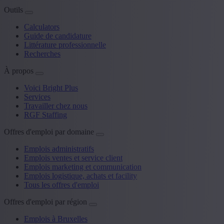
Outils
Calculators
Guide de candidature
Littérature professionnelle
Recherches
À propos
Voici Bright Plus
Services
Travailler chez nous
RGF Staffing
Offres d'emploi par domaine
Emplois administratifs
Emplois ventes et service client
Emplois marketing et communication
Emplois logistique, achats et facility
Tous les offres d'emploi
Offres d'emploi par région
Emplois à Bruxelles