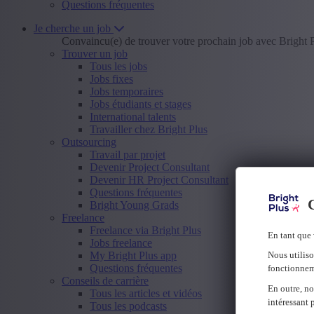
Questions fréquentes
Je cherche un job
Convaincu(e) de trouver votre prochain job avec Bright 
Trouver un job
Tous les jobs
Jobs fixes
Jobs temporaires
Jobs étudiants et stages
International talents
Travailler chez Bright Plus
Outsourcing
Travail par projet
Devenir Project Consultant
Devenir HR Project Consultant
Questions fréquentes
C
Bright Young Grads
Freelance
Freelance via Bright Plus
En tant que 
Jobs freelance
My Bright Plus app
Nous utiliso
Questions fréquentes
fonctionnem
Conseils de carrière
En outre, no
Tous les articles et vidéos
intéressant 
Tous les podcasts