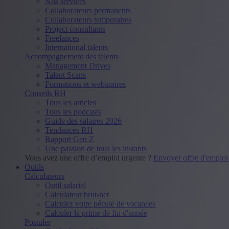
Nos services
Collaborateurs permanents
Collaborateurs temporaires
Project consultants
Freelances
International talents
Accompagnement des talents
Management Drives
Talent Scans
Formations et webinaires
Conseils RH
Tous les articles
Tous les podcasts
Guide des salaires 2026
Tendances RH
Rapport Gen Z
Une passion de tous les instants
Vous avez une offre d’emploi urgente ?
Envoyer offre d'emplo
Outils
Calculateurs
Outil salarial
Calculateur brut-net
Calculez votre pécule de vacances
Calculer la prime de fin d'année
Postuler