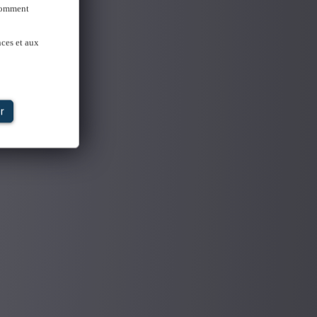
 Comment
nces et aux
r