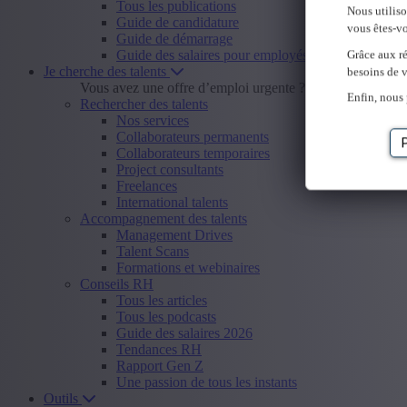
Tous les publications
Nous utilis
Guide de candidature
vous êtes-vo
Guide de démarrage
Guide des salaires pour employés
Grâce aux ré
Je cherche des talents
besoins de v
Vous avez une offre d’emploi urgente ?
Envoyer offre d
Enfin, nous 
Rechercher des talents
Nos services
Collaborateurs permanents
Collaborateurs temporaires
Project consultants
Freelances
International talents
Accompagnement des talents
Management Drives
Talent Scans
Formations et webinaires
Conseils RH
Tous les articles
Tous les podcasts
Guide des salaires 2026
Tendances RH
Rapport Gen Z
Une passion de tous les instants
Outils