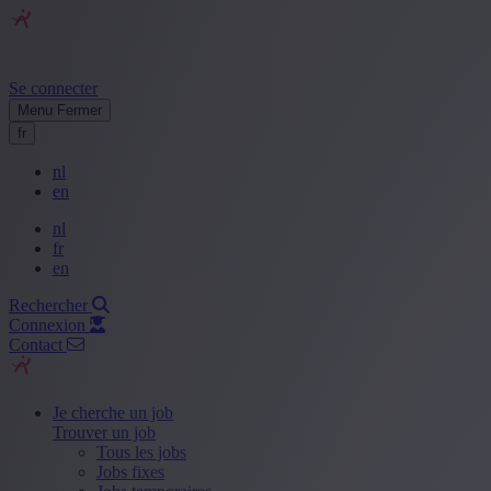
Se connecter
Menu
Fermer
fr
nl
en
nl
fr
en
Rechercher
Connexion
Contact
Je cherche un job
Trouver un job
Tous les jobs
Jobs fixes