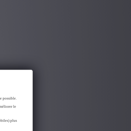
e possible.
méliorer le
biles) plus