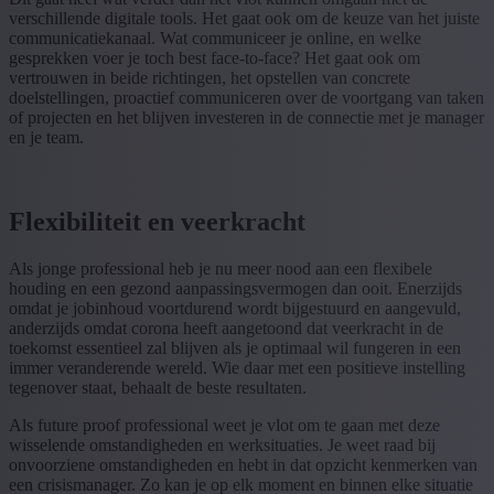
verschillende digitale tools. Het gaat ook om de keuze van het juiste
communicatiekanaal. Wat communiceer je online, en welke
gesprekken voer je toch best face-to-face? Het gaat ook om
vertrouwen in beide richtingen, het opstellen van concrete
doelstellingen, proactief communiceren over de voortgang van taken
of projecten en het blijven investeren in de connectie met je manager
en je team.
Flexibiliteit en veerkracht
Als jonge professional heb je nu meer nood aan een flexibele
houding en een gezond aanpassingsvermogen dan ooit. Enerzijds
omdat je jobinhoud voortdurend wordt bijgestuurd en aangevuld,
anderzijds omdat corona heeft aangetoond dat veerkracht in de
toekomst essentieel zal blijven als je optimaal wil fungeren in een
immer veranderende wereld. Wie daar met een positieve instelling
tegenover staat, behaalt de beste resultaten.
Als future proof professional weet je vlot om te gaan met deze
wisselende omstandigheden en werksituaties. Je weet raad bij
onvoorziene omstandigheden en hebt in dat opzicht kenmerken van
een crisismanager. Zo kan je op elk moment en binnen elke situatie