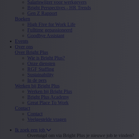
Salariswijzer voor werkgevers
Bright Perspectives - HR Trends
Gen Z Rapport
Boeken
High Five for Work Life
Fulltime gepassioneerd
Goodbye Assistant
Events
Over ons
Over Bright Plus
Wie is Bright Plus?
Onze diensten
RGF Staffing
Sustainability
In de pers
Werken bij Bright Plus
Werken bij Bright Plus
Bright Plus Academy
Great Place To Work
Contact
Contact
Veelgestelde vragen
Ik zoek een job
Overtuigd om via Bright Plus je nieuwe job te vinden?