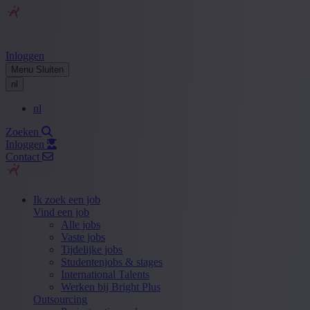
Inloggen
Menu
Sluiten
nl
nl
Zoeken
Inloggen
Contact
Ik zoek een job
Vind een job
Alle jobs
Vaste jobs
Tijdelijke jobs
Studentenjobs & stages
International Talents
Werken bij Bright Plus
Outsourcing