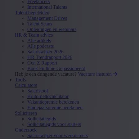
Freelancers
International Talents
Talent begeleiden
Management Drives
Talent Scans
Opleidingen en webinars
HR & Team advies
Alle artikels
Alle podcasts
Salariswijzer 2026
HR Trendrapport 2026
Gen Z Rapport
Boek Fulltime Gepassioneerd
Heb je een dringende vacature?
Vacature insturen
Tools
Calculators
Salaristool
Bruto-nettocalculator
Vakantiepremie berekenen
Eindejaarspremie berekenen
Solliciteren
Sollicitatiegids
Sollicitatiegids voor starters
Onderzoek
Salariswijzer voor werknemers