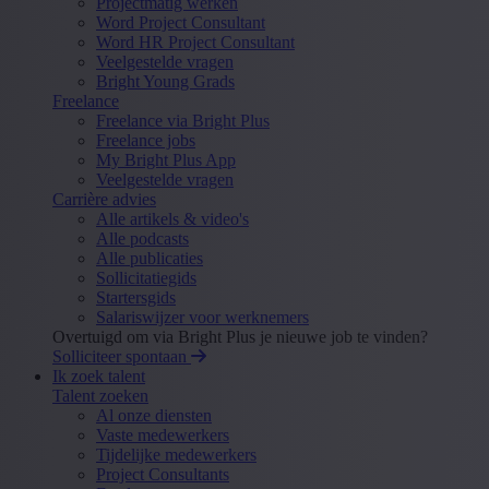
Projectmatig werken
Word Project Consultant
Word HR Project Consultant
Veelgestelde vragen
Bright Young Grads
Freelance
Freelance via Bright Plus
Freelance jobs
My Bright Plus App
Veelgestelde vragen
Carrière advies
Alle artikels & video's
Alle podcasts
Alle publicaties
Sollicitatiegids
Startersgids
Salariswijzer voor werknemers
Overtuigd om via Bright Plus je nieuwe job te vinden?
Solliciteer spontaan
Ik zoek talent
Talent zoeken
Al onze diensten
Vaste medewerkers
Tijdelijke medewerkers
Project Consultants