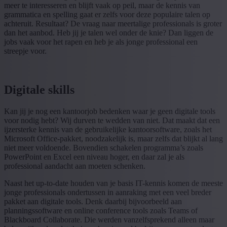
meer te interesseren en blijft vaak op peil, maar de kennis van
grammatica en spelling gaat er zelfs voor deze populaire talen op
achteruit. Resultaat? De vraag naar meertalige professionals is groter
dan het aanbod. Heb jij je talen wel onder de knie? Dan liggen de
jobs vaak voor het rapen en heb je als jonge professional een
streepje voor.
Digitale skills
Kan jij je nog een kantoorjob bedenken waar je geen digitale tools
voor nodig hebt? Wij durven te wedden van niet. Dat maakt dat een
ijzersterke kennis van de gebruikelijke kantoorsoftware, zoals het
Microsoft Office-pakket, noodzakelijk is, maar zelfs dat blijkt al lang
niet meer voldoende. Bovendien schakelen programma’s zoals
PowerPoint en Excel een niveau hoger, en daar zal je als
professional aandacht aan moeten schenken.
Naast het up-to-date houden van je basis IT-kennis komen de meeste
jonge professionals ondertussen in aanraking met een veel breder
pakket aan digitale tools. Denk daarbij bijvoorbeeld aan
planningssoftware en online conference tools zoals Teams of
Blackboard Collaborate. Die werden vanzelfsprekend alleen maar