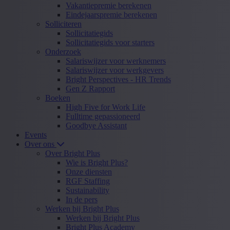
Vakantiepremie berekenen
Eindejaarspremie berekenen
Solliciteren
Sollicitatiegids
Sollicitatiegids voor starters
Onderzoek
Salariswijzer voor werknemers
Salariswijzer voor werkgevers
Bright Perspectives - HR Trends
Gen Z Rapport
Boeken
High Five for Work Life
Fulltime gepassioneerd
Goodbye Assistant
Events
Over ons
Over Bright Plus
Wie is Bright Plus?
Onze diensten
RGF Staffing
Sustainability
In de pers
Werken bij Bright Plus
Werken bij Bright Plus
Bright Plus Academy