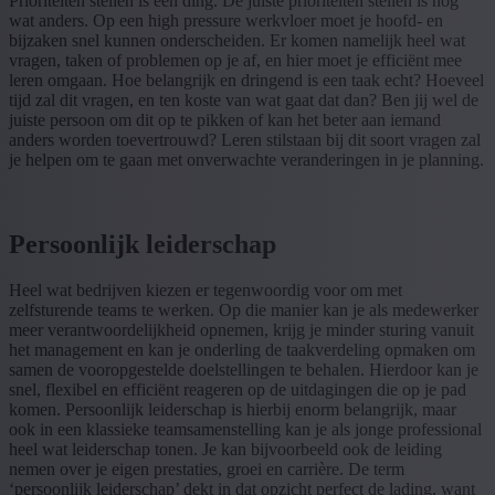
Prioriteiten stellen is één ding. De juiste prioriteiten stellen is nog
wat anders. Op een high pressure werkvloer moet je hoofd- en
bijzaken snel kunnen onderscheiden. Er komen namelijk heel wat
vragen, taken of problemen op je af, en hier moet je efficiënt mee
leren omgaan. Hoe belangrijk en dringend is een taak echt? Hoeveel
tijd zal dit vragen, en ten koste van wat gaat dat dan? Ben jij wel de
juiste persoon om dit op te pikken of kan het beter aan iemand
anders worden toevertrouwd? Leren stilstaan bij dit soort vragen zal
je helpen om te gaan met onverwachte veranderingen in je planning.
Persoonlijk leiderschap
Heel wat bedrijven kiezen er tegenwoordig voor om met
zelfsturende teams te werken. Op die manier kan je als medewerker
meer verantwoordelijkheid opnemen, krijg je minder sturing vanuit
het management en kan je onderling de taakverdeling opmaken om
samen de vooropgestelde doelstellingen te behalen. Hierdoor kan je
snel, flexibel en efficiënt reageren op de uitdagingen die op je pad
komen. Persoonlijk leiderschap is hierbij enorm belangrijk, maar
ook in een klassieke teamsamenstelling kan je als jonge professional
heel wat leiderschap tonen. Je kan bijvoorbeeld ook de leiding
nemen over je eigen prestaties, groei en carrière. De term
‘persoonlijk leiderschap’ dekt in dat opzicht perfect de lading, want