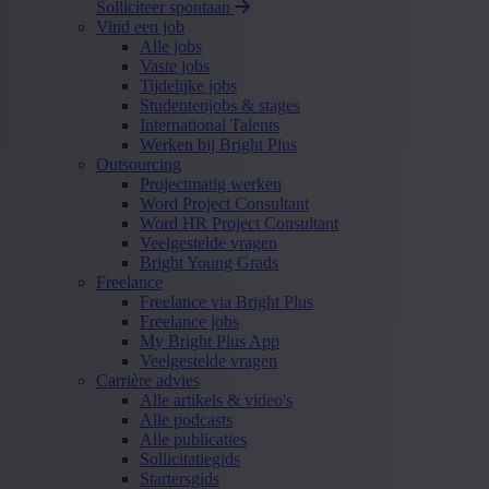
Solliciteer spontaan
Vind een job
Alle jobs
Vaste jobs
Tijdelijke jobs
Studentenjobs & stages
International Talents
Werken bij Bright Plus
Outsourcing
Projectmatig werken
Word Project Consultant
Word HR Project Consultant
Veelgestelde vragen
Bright Young Grads
Freelance
Freelance via Bright Plus
Freelance jobs
My Bright Plus App
Veelgestelde vragen
Carrière advies
Alle artikels & video's
Alle podcasts
Alle publicaties
Sollicitatiegids
Startersgids