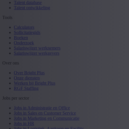
Talent database
Talent ontwikkeling
Tools
Calculators
Sollicitatiegids
Boeken
Onderzoek
Salariswijzer werknemers
Salariswijzer werkgevers
Over ons
Over Bright Plus
Onze diensten
Werken bij Bright Plus
RGF Staffing
Jobs per sector
Jobs in Administratie en Office
Jobs in Sales en Customer Service
Jobs in Marketing en Communicatie
Jobs in HR
Jobs in Logistiek, Aankoop en Facility