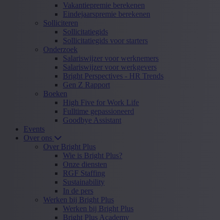
Vakantiepremie berekenen
Eindejaarspremie berekenen
Solliciteren
Sollicitatiegids
Sollicitatiegids voor starters
Onderzoek
Salariswijzer voor werknemers
Salariswijzer voor werkgevers
Bright Perspectives - HR Trends
Gen Z Rapport
Boeken
High Five for Work Life
Fulltime gepassioneerd
Goodbye Assistant
Events
Over ons
Over Bright Plus
Wie is Bright Plus?
Onze diensten
RGF Staffing
Sustainability
In de pers
Werken bij Bright Plus
Werken bij Bright Plus
Bright Plus Academy