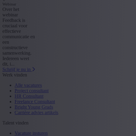
Webinar
Over het
webinar
Feedback is
cruciaal voor
effectieve
communicatie en
een
constructieve
samenwerking.
Iedereen weet
dit, i...
Schrijf je nu in
Werk vinden
Alle vacatures
Project consultant
HR Consultant
Freelance Consultant
Bright Young Grads
Carrière advies artikels
Talent vinden
Vacature insturen