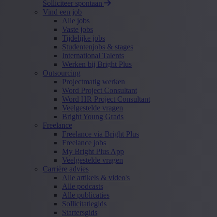
Solliciteer spontaan
Vind een job
Alle jobs
Vaste jobs
Tijdelijke jobs
Studentenjobs & stages
International Talents
Werken bij Bright Plus
Outsourcing
Projectmatig werken
Word Project Consultant
Word HR Project Consultant
Veelgestelde vragen
Bright Young Grads
Freelance
Freelance via Bright Plus
Freelance jobs
My Bright Plus App
Veelgestelde vragen
Carrière advies
Alle artikels & video's
Alle podcasts
Alle publicaties
Sollicitatiegids
Startersgids