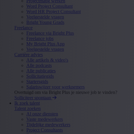
Projectmatig werken
Word Project Consultant
Word HR Project Consultant
Veelgestelde vragen
Bright Young Grads
Freelance
Freelance via Bright Plus
Freelance jobs
My Bright Plus App
Veelgestelde vragen
Carrière advies
Alle artikels & video's
Alle podcasts
Alle publicaties
Sollicitatiegids
Startersgids
Salariswijzer voor werknemers
Overtuigd om via Bright Plus je nieuwe job te vinden?
Solliciteer spontaan
Ik zoek talent
Talent zoeken
Al onze diensten
Vaste medewerkers
Tijdelijke medewerkers
Project Consultants