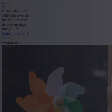
Gratis
D'Offiz - Room 21
Alle info over of
inschrijven voor
de pop-up dagen
doe je hier:
Schrijf je nu in
Voor
werknemers