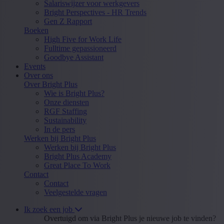
Salariswijzer voor werkgevers
Bright Perspectives - HR Trends
Gen Z Rapport
Boeken
High Five for Work Life
Fulltime gepassioneerd
Goodbye Assistant
Events
Over ons
Over Bright Plus
Wie is Bright Plus?
Onze diensten
RGF Staffing
Sustainability
In de pers
Werken bij Bright Plus
Werken bij Bright Plus
Bright Plus Academy
Great Place To Work
Contact
Contact
Veelgestelde vragen
Ik zoek een job
Overtuigd om via Bright Plus je nieuwe job te vinden?