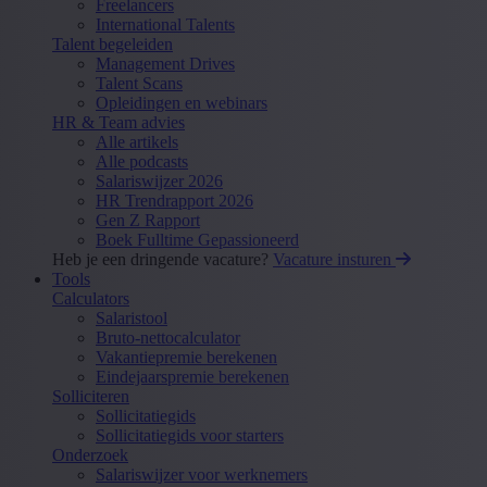
Freelancers
International Talents
Talent begeleiden
Management Drives
Talent Scans
Opleidingen en webinars
HR & Team advies
Alle artikels
Alle podcasts
Salariswijzer 2026
HR Trendrapport 2026
Gen Z Rapport
Boek Fulltime Gepassioneerd
Heb je een dringende vacature?
Vacature insturen
Tools
Calculators
Salaristool
Bruto-nettocalculator
Vakantiepremie berekenen
Eindejaarspremie berekenen
Solliciteren
Sollicitatiegids
Sollicitatiegids voor starters
Onderzoek
Salariswijzer voor werknemers