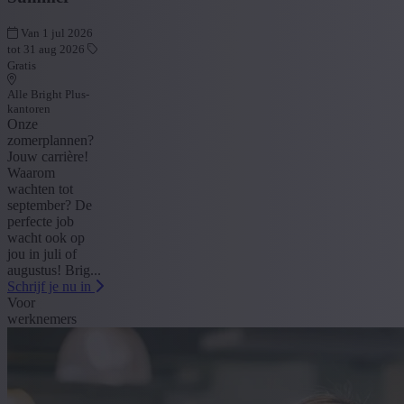
Van 1 jul 2026
tot 31 aug 2026
Gratis
Alle Bright Plus-
kantoren
Onze
zomerplannen?
Jouw carrière!
Waarom
wachten tot
september? De
perfecte job
wacht ook op
jou in juli of
augustus! Brig...
Schrijf je nu in
Voor
werknemers