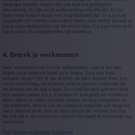
campagne inzetten, maar er zijn ook heel wat goedkopere
alternatieven. Zo zijn social media en blogs erg effectief. En het
leuke eraan is dat er enorm veel mogelijkheden zijn. Zo kan je als
organisatie zelf vertellen wat werken binnen jouw bedrijf inhoudt, je
kan je eigen medewerkers aan het woord laten of je kan events in de
kijker zetten. De mogelijkheden zijn eindeloos!
4. Betrek je werknemers
Jouw werknemers zijn je beste ambassadeurs. Laat ze dus mee
helpen om je employer brand uit te dragen. Zorg voor leuke
verhalen, en geef hen de tips & tricks om dat te kunnen doen. Een
cursus copywriting, social media-skills of gewoon voldoende tijd
om hiermee aan de slag te gaan. Zo wordt het merk gebouwd door
al je mensen samen. Als je je mensen de kans geeft om verhalen te
delen, blijven ze intern ook beter hangen. En nog belangrijker: ze
zijn authentiek. Want je kan als werkgever natuurlijk wel meegeven
wat je allemaal biedt, maar je eigen mensen die vertellen hoe leuk
het wel niet is om voor jou te werken? Dat maakt de boodschap nog
veel sterker.
Tags:
Employer branding
Rekruteren