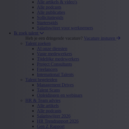
Alle artikels & video's
Alle podcasts
Alle publicaties
Sollicitatiegids
Startersgids
Salariswijzer voor werknemers
Ik zoek talent
Heb je een dringende vacature?
Vacature insturen
Talent zoeken
Al onze diensten
Vaste medewerkers
Tijdelijke medewerkers
Project Consultants
Freelancers
International Talents
Talent begeleiden
Management Drives
Talent Scans
Opleidingen en webinars
HR & Team advies
Alle artikels
Alle podcasts
Salariswijzer 2026
HR Trendrapport 2026
Gen Z Rapport