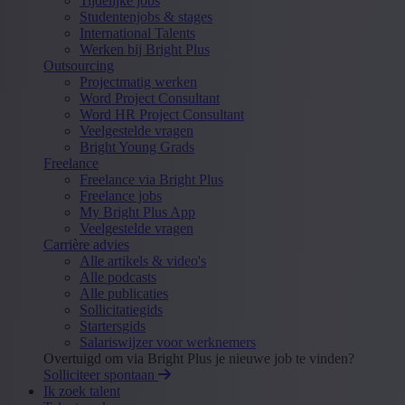
Tijdelijke jobs
Studentenjobs & stages
International Talents
Werken bij Bright Plus
Outsourcing
Projectmatig werken
Word Project Consultant
Word HR Project Consultant
Veelgestelde vragen
Bright Young Grads
Freelance
Freelance via Bright Plus
Freelance jobs
My Bright Plus App
Veelgestelde vragen
Carrière advies
Alle artikels & video's
Alle podcasts
Alle publicaties
Sollicitatiegids
Startersgids
Salariswijzer voor werknemers
Overtuigd om via Bright Plus je nieuwe job te vinden?
Solliciteer spontaan
Ik zoek talent