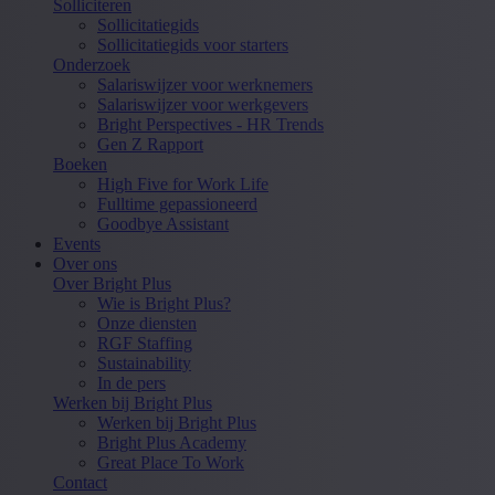
Solliciteren
Sollicitatiegids
Sollicitatiegids voor starters
Onderzoek
Salariswijzer voor werknemers
Salariswijzer voor werkgevers
Bright Perspectives - HR Trends
Gen Z Rapport
Boeken
High Five for Work Life
Fulltime gepassioneerd
Goodbye Assistant
Events
Over ons
Over Bright Plus
Wie is Bright Plus?
Onze diensten
RGF Staffing
Sustainability
In de pers
Werken bij Bright Plus
Werken bij Bright Plus
Bright Plus Academy
Great Place To Work
Contact