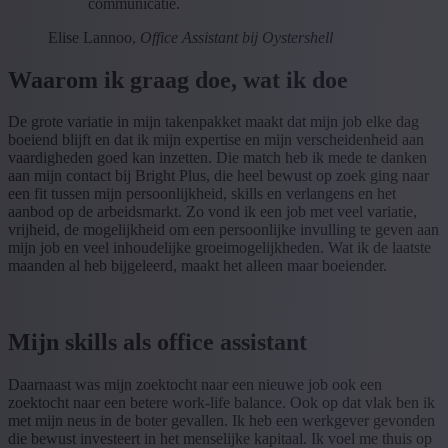
communicatie.
Elise Lannoo,
Office Assistant bij Oystershell
Waarom ik graag doe, wat ik doe
De grote variatie in mijn takenpakket maakt dat mijn job elke dag
boeiend blijft en dat ik mijn expertise en mijn verscheidenheid aan
vaardigheden goed kan inzetten. Die match heb ik mede te danken
aan mijn contact bij Bright Plus, die heel bewust op zoek ging naar
een fit tussen mijn persoonlijkheid, skills en verlangens en het
aanbod op de arbeidsmarkt. Zo vond ik een job met veel variatie,
vrijheid, de mogelijkheid om een persoonlijke invulling te geven aan
mijn job en veel inhoudelijke groeimogelijkheden. Wat ik de laatste
maanden al heb bijgeleerd, maakt het alleen maar boeiender.
Mijn skills als office assistant
Daarnaast was mijn zoektocht naar een nieuwe job ook een
zoektocht naar een betere work-life balance. Ook op dat vlak ben ik
met mijn neus in de boter gevallen. Ik heb een werkgever gevonden
die bewust investeert in het menselijke kapitaal. Ik voel me thuis op