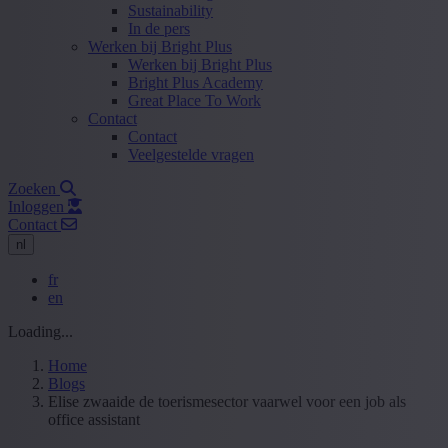
Sustainability
In de pers
Werken bij Bright Plus
Werken bij Bright Plus
Bright Plus Academy
Great Place To Work
Contact
Contact
Veelgestelde vragen
Zoeken
Inloggen
Contact
nl
fr
en
Loading...
Home
Blogs
Elise zwaaide de toerismesector vaarwel voor een job als
office assistant