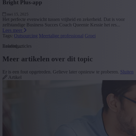
Bright Plus-app
mei 15, 2025
Het perfecte evenwicht tussen vrijheid en zekerheid. Dat is voor
zelfstandige Business Succes Coach Queenie Kessie het res...
Lees meer
Tags:
Outsourcing
Meertalige professional
Groei
Loading...
Related articles
Meer artikelen over dit topic
Er is een fout opgetreden. Gelieve later opnieuw te proberen.
Sluiten
Artikel