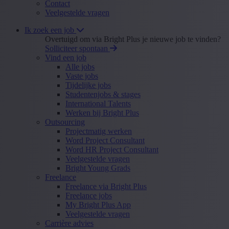
Contact
Veelgestelde vragen
Ik zoek een job
Overtuigd om via Bright Plus je nieuwe job te vinden?
Solliciteer spontaan
Vind een job
Alle jobs
Vaste jobs
Tijdelijke jobs
Studentenjobs & stages
International Talents
Werken bij Bright Plus
Outsourcing
Projectmatig werken
Word Project Consultant
Word HR Project Consultant
Veelgestelde vragen
Bright Young Grads
Freelance
Freelance via Bright Plus
Freelance jobs
My Bright Plus App
Veelgestelde vragen
Carrière advies