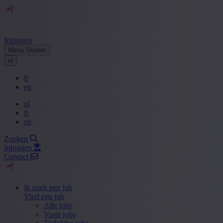
Inloggen
Menu
Sluiten
nl
fr
en
nl
fr
en
Zoeken
Inloggen
Contact
Ik zoek een job
Vind een job
Alle jobs
Vaste jobs