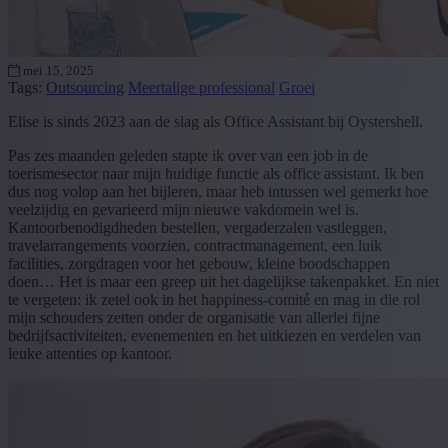
mei 15, 2025
Tags:
Outsourcing
Meertalige professional
Groei
Elise is sinds 2023 aan de slag als Office Assistant bij Oystershell.
Pas zes maanden geleden stapte ik over van een job in de
toerismesector naar mijn huidige functie als office assistant. Ik ben
dus nog volop aan het bijleren, maar heb intussen wel gemerkt hoe
veelzijdig en gevarieerd mijn nieuwe vakdomein wel is.
Kantoorbenodigdheden bestellen, vergaderzalen vastleggen,
travelarrangements voorzien, contractmanagement, een luik
facilities, zorgdragen voor het gebouw, kleine boodschappen
doen… Het is maar een greep uit het dagelijkse takenpakket. En niet
te vergeten: ik zetel ook in het happiness-comité en mag in die rol
mijn schouders zetten onder de organisatie van allerlei fijne
bedrijfsactiviteiten, evenementen en het uitkiezen en verdelen van
leuke attenties op kantoor.