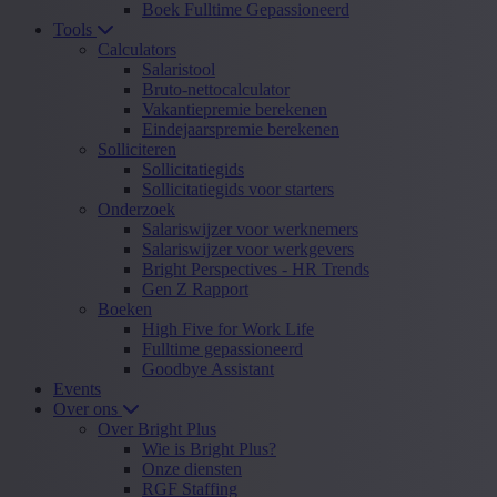
Boek Fulltime Gepassioneerd
Tools
Calculators
Salaristool
Bruto-nettocalculator
Vakantiepremie berekenen
Eindejaarspremie berekenen
Solliciteren
Sollicitatiegids
Sollicitatiegids voor starters
Onderzoek
Salariswijzer voor werknemers
Salariswijzer voor werkgevers
Bright Perspectives - HR Trends
Gen Z Rapport
Boeken
High Five for Work Life
Fulltime gepassioneerd
Goodbye Assistant
Events
Over ons
Over Bright Plus
Wie is Bright Plus?
Onze diensten
RGF Staffing