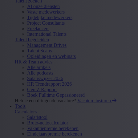
Talent zoeken
Al onze diensten
Vaste medewerkers
Tijdelijke medewerkers
Project Consultants
Freelancers
International Talents
Talent begeleiden
Management Drives
Talent Scans
Opleidingen en webinars
HR & Team advies
Alle artikels
Alle podcasts
Salariswijzer 2026
HR Trendrapport 2026
Gen Z Rapport
Boek Fulltime Gepassioneerd
Heb je een dringende vacature?
Vacature insturen
Tools
Calculators
Salaristool
Bruto-nettocalculator
Vakantiepremie berekenen
Eindejaarspremie berekenen