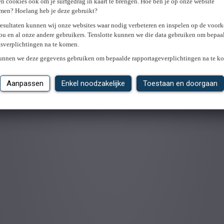
n cookies ook om je surfgedrag in kaart te brengen. Hoe ben je op onze website
men? Hoelang heb je deze gebruikt?
resultaten kunnen wij onze websites waar nodig verbeteren en inspelen op de voor
ou en al onze andere gebruikers. Tenslotte kunnen we die data gebruiken om bepaa
gsverplichtingen na te komen.
kunnen we deze gegevens gebruiken om bepaalde rapportageverplichtingen na te k
Aanpassen
Enkel noodzakelijke
Toestaan en doorgaan