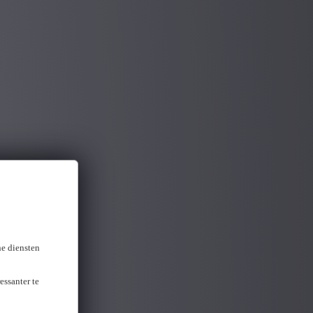
ne diensten
essanter te