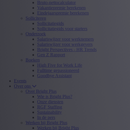
Bruto-nettocalculator
Vakantiepremie berekenen
Eindejaarspremie berekenen
Solliciteren
Sollicitatiegids
Sollicitatiegids voor starters
Onderzoek
Salariswijzer voor werknemers
Salariswijzer voor werkgevers
Bright Perspectives - HR Trends
Gen Z Rapport
Boeken
High Five for Work Life
Fulltime gepassioneerd
Goodbye Assistant
Events
Over ons
Over Bright Plus
Wie is Bright Plus?
Onze diensten
RGF Staffing
Sustainability
In de pers
Werken bij Bright Plus
Werken bij Bright Plus