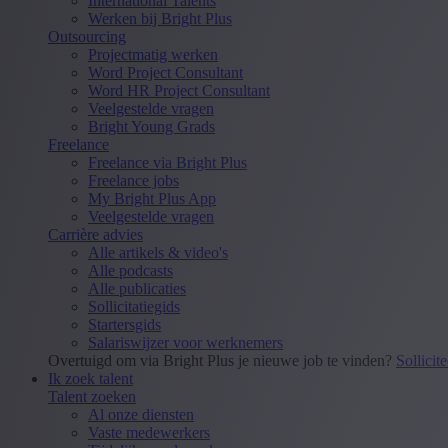
International Talents
Werken bij Bright Plus
Outsourcing
Projectmatig werken
Word Project Consultant
Word HR Project Consultant
Veelgestelde vragen
Bright Young Grads
Freelance
Freelance via Bright Plus
Freelance jobs
My Bright Plus App
Veelgestelde vragen
Carrière advies
Alle artikels & video's
Alle podcasts
Alle publicaties
Sollicitatiegids
Startersgids
Salariswijzer voor werknemers
Overtuigd om via Bright Plus je nieuwe job te vinden?
Sollicit
Ik zoek talent
Talent zoeken
Al onze diensten
Vaste medewerkers