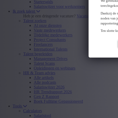
We gebruike
Startersgids
terechtgeko
Salariswijzer voor werknemers
Ik zoek talent
Dankzij de 
Heb je een dringende vacature?
Vacature insturen
noden van j
Talent zoeken
rapporterin
Al onze diensten
Vaste medewerkers
Ten slotte 
Tijdelijke medewerkers
Project Consultants
Freelancers
International Talents
Talent begeleiden
Management Drives
Talent Scans
Opleidingen en webinars
HR & Team advies
Alle artikels
Alle podcasts
Salariswijzer 2026
HR Trendrapport 2026
Gen Z Rapport
Boek Fulltime Gepassioneerd
Tools
Calculators
Salaristool