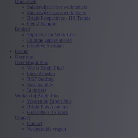
Onderzoek
Salariswijzer voor werknemers
Salariswijzer voor werkgevers
Bright Perspectives - HR Trends
Gen Z Rapport
Boeken
High Five for Work Life
Fulltime gepassioneerd
Goodbye Assistant
Events
Over ons
Over Bright Plus
Wie is Bright Plus?
Onze diensten
RGF Staffing
Sustainability
In de pers
Werken bij Bright Plus
Werken bij Bright Plus
Bright Plus Academy
Great Place To Work
Contact
Contact
Veelgestelde vragen