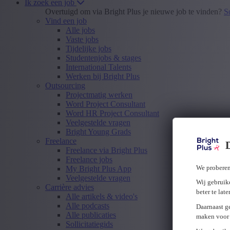
Ik zoek een job
Overtuigd om via Bright Plus je nieuwe job te vinden?
S
Vind een job
Alle jobs
Vaste jobs
Tijdelijke jobs
Studentenjobs & stages
International Talents
Werken bij Bright Plus
Outsourcing
Projectmatig werken
Word Project Consultant
Word HR Project Consultant
Veelgestelde vragen
Bright Young Grads
Freelance
Freelance via Bright Plus
Freelance jobs
We proberen
My Bright Plus App
Veelgestelde vragen
Wij gebruike
Carrière advies
beter te lat
Alle artikels & video's
Alle podcasts
Daarnaast g
Alle publicaties
maken voor 
Sollicitatiegids