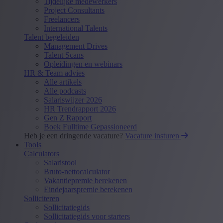
Tijdelijke medewerkers
Project Consultants
Freelancers
International Talents
Talent begeleiden
Management Drives
Talent Scans
Opleidingen en webinars
HR & Team advies
Alle artikels
Alle podcasts
Salariswijzer 2026
HR Trendrapport 2026
Gen Z Rapport
Boek Fulltime Gepassioneerd
Heb je een dringende vacature?
Vacature insturen
Tools
Calculators
Salaristool
Bruto-nettocalculator
Vakantiepremie berekenen
Eindejaarspremie berekenen
Solliciteren
Sollicitatiegids
Sollicitatiegids voor starters