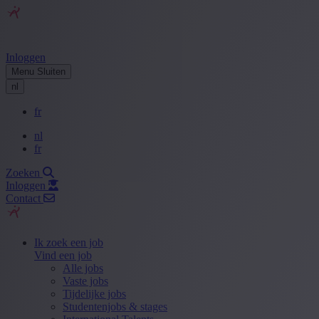
Inloggen
Menu
Sluiten
nl
fr
nl
fr
Zoeken
Inloggen
Contact
Ik zoek een job
Vind een job
Alle jobs
Vaste jobs
Tijdelijke jobs
Studentenjobs & stages