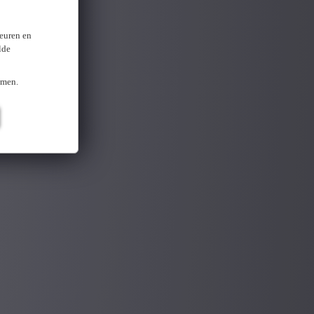
keuren en
lde
omen.