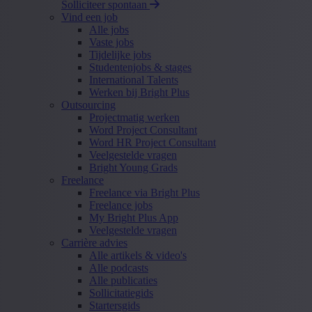
Solliciteer spontaan
Vind een job
Alle jobs
Vaste jobs
Tijdelijke jobs
Studentenjobs & stages
International Talents
Werken bij Bright Plus
Outsourcing
Projectmatig werken
Word Project Consultant
Word HR Project Consultant
Veelgestelde vragen
Bright Young Grads
Freelance
Freelance via Bright Plus
Freelance jobs
My Bright Plus App
Veelgestelde vragen
Carrière advies
Alle artikels & video's
Alle podcasts
Alle publicaties
Sollicitatiegids
Startersgids