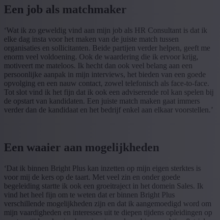
Een job als matchmaker
‘Wat ik zo geweldig vind aan mijn job als HR Consultant is dat ik
elke dag insta voor het maken van de juiste match tussen
organisaties en sollicitanten. Beide partijen verder helpen, geeft me
enorm veel voldoening. Ook de waardering die ik ervoor krijg,
motiveert me mateloos. Ik hecht dan ook veel belang aan een
persoonlijke aanpak in mijn interviews, het bieden van een goede
opvolging en een nauw contact, zowel telefonisch als face-to-face.
Tot slot vind ik het fijn dat ik ook een adviserende rol kan spelen bij
de opstart van kandidaten. Een juiste match maken gaat immers
verder dan de kandidaat en het bedrijf enkel aan elkaar voorstellen.’
Een waaier aan mogelijkheden
‘Dat ik binnen Bright Plus kan inzetten op mijn eigen sterktes is
voor mij de kers op de taart. Met veel zin en onder goede
begeleiding startte ik ook een groeitraject in het domein Sales. Ik
vind het heel fijn om te weten dat er binnen Bright Plus
verschillende mogelijkheden zijn en dat ik aangemoedigd word om
mijn vaardigheden en interesses uit te diepen tijdens opleidingen op