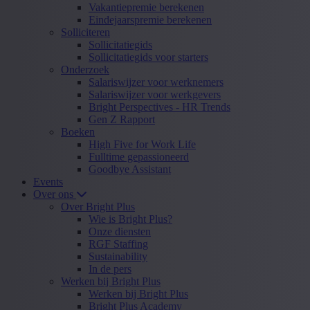
Vakantiepremie berekenen
Eindejaarspremie berekenen
Solliciteren
Sollicitatiegids
Sollicitatiegids voor starters
Onderzoek
Salariswijzer voor werknemers
Salariswijzer voor werkgevers
Bright Perspectives - HR Trends
Gen Z Rapport
Boeken
High Five for Work Life
Fulltime gepassioneerd
Goodbye Assistant
Events
Over ons
Over Bright Plus
Wie is Bright Plus?
Onze diensten
RGF Staffing
Sustainability
In de pers
Werken bij Bright Plus
Werken bij Bright Plus
Bright Plus Academy