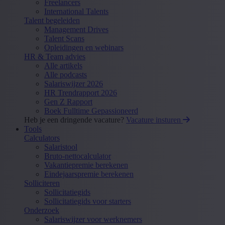
Freelancers
International Talents
Talent begeleiden
Management Drives
Talent Scans
Opleidingen en webinars
HR & Team advies
Alle artikels
Alle podcasts
Salariswijzer 2026
HR Trendrapport 2026
Gen Z Rapport
Boek Fulltime Gepassioneerd
Heb je een dringende vacature?
Vacature insturen
Tools
Calculators
Salaristool
Bruto-nettocalculator
Vakantiepremie berekenen
Eindejaarspremie berekenen
Solliciteren
Sollicitatiegids
Sollicitatiegids voor starters
Onderzoek
Salariswijzer voor werknemers