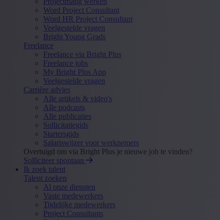
Projectmatig werken
Word Project Consultant
Word HR Project Consultant
Veelgestelde vragen
Bright Young Grads
Freelance
Freelance via Bright Plus
Freelance jobs
My Bright Plus App
Veelgestelde vragen
Carrière advies
Alle artikels & video's
Alle podcasts
Alle publicaties
Sollicitatiegids
Startersgids
Salariswijzer voor werknemers
Overtuigd om via Bright Plus je nieuwe job te vinden?
Solliciteer spontaan
Ik zoek talent
Talent zoeken
Al onze diensten
Vaste medewerkers
Tijdelijke medewerkers
Project Consultants