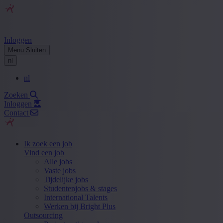
Inloggen
Menu
Sluiten
nl
nl
Zoeken
Inloggen
Contact
Ik zoek een job
Vind een job
Alle jobs
Vaste jobs
Tijdelijke jobs
Studentenjobs & stages
International Talents
Werken bij Bright Plus
Outsourcing