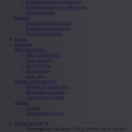
Salariswijzer voor werkgevers
Bright Perspectives - HR Trends
Gen Z Rapport
Boeken
High Five for Work Life
Fulltime gepassioneerd
Goodbye Assistant
Events
Over ons
Over Bright Plus
Wie is Bright Plus?
Onze diensten
RGF Staffing
Sustainability
In de pers
Werken bij Bright Plus
Werken bij Bright Plus
Bright Plus Academy
Great Place To Work
Contact
Contact
Veelgestelde vragen
Ik zoek een job
Overtuigd om via Bright Plus je nieuwe job te vinden?