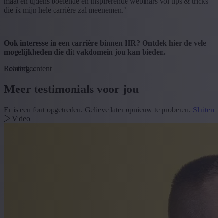
maat en tijdens boeiende en inspirerende webinars vol tips & tricks
die ik mijn hele carrière zal meenemen.’
Ook interesse in een carrière binnen HR? Ontdek hier de vele
mogelijkheden die dit vakdomein jou kan bieden.
Loading...
Related content
Meer testimonials voor jou
Er is een fout opgetreden. Gelieve later opnieuw te proberen.
Sluiten
Video