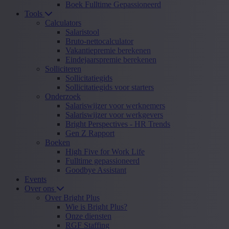
Boek Fulltime Gepassioneerd
Tools
Calculators
Salaristool
Bruto-nettocalculator
Vakantiepremie berekenen
Eindejaarspremie berekenen
Solliciteren
Sollicitatiegids
Sollicitatiegids voor starters
Onderzoek
Salariswijzer voor werknemers
Salariswijzer voor werkgevers
Bright Perspectives - HR Trends
Gen Z Rapport
Boeken
High Five for Work Life
Fulltime gepassioneerd
Goodbye Assistant
Events
Over ons
Over Bright Plus
Wie is Bright Plus?
Onze diensten
RGF Staffing