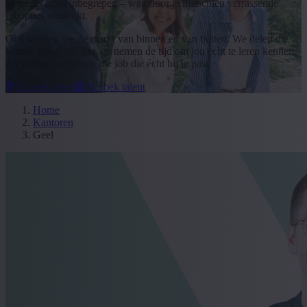
advies is altijd inbegrepen – waardoor je misschien verrassende
jobopties ontdenkt.
Ook kennen we de markt van binnen en van buiten. We delen die
kennis graag met jou, en nemen de tijd om jou echt te leren kennen.
Zo vinden we samen die job die écht bij je past.
Ik zoek jobs
Ik zoek talent
Home
Kantoren
Geel