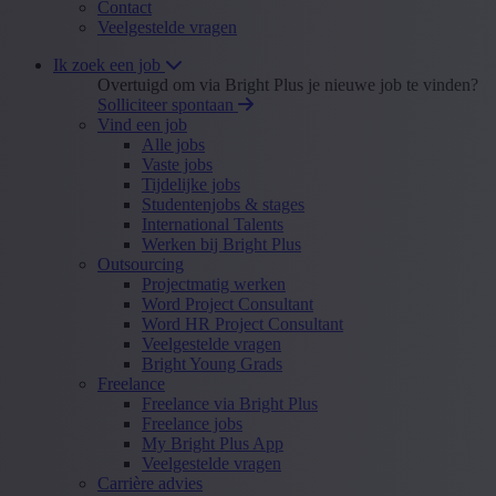
Contact
Veelgestelde vragen
Ik zoek een job
Overtuigd om via Bright Plus je nieuwe job te vinden?
Solliciteer spontaan
Vind een job
Alle jobs
Vaste jobs
Tijdelijke jobs
Studentenjobs & stages
International Talents
Werken bij Bright Plus
Outsourcing
Projectmatig werken
Word Project Consultant
Word HR Project Consultant
Veelgestelde vragen
Bright Young Grads
Freelance
Freelance via Bright Plus
Freelance jobs
My Bright Plus App
Veelgestelde vragen
Carrière advies