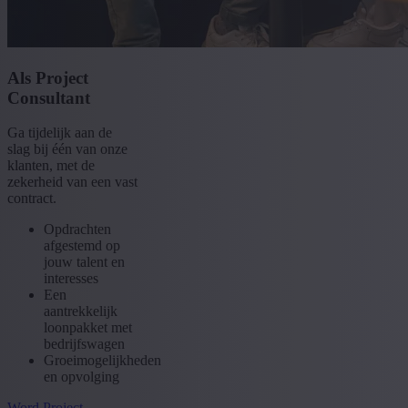
Als Project
Consultant
Ga tijdelijk aan de
slag bij één van onze
klanten, met de
zekerheid van een vast
contract.
Opdrachten
afgestemd op
jouw talent en
interesses
Een
aantrekkelijk
loonpakket met
bedrijfswagen
Groeimogelijkheden
en opvolging
Word Project