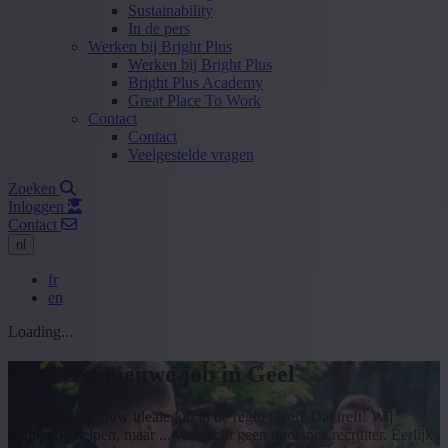
Sustainability
In de pers
Werken bij Bright Plus
Werken bij Bright Plus
Bright Plus Academy
Great Place To Work
Contact
Contact
Veelgestelde vragen
Zoeken
Inloggen
Contact
nl
fr
en
Loading...
Vind een nieuwe job in Geel
Op zoek naar jouw ideale job in de regio Geel? Dat treft! Wij
kunnen je helpen, maar ... verwacht geen doorsnee recruiter. Eerlijk