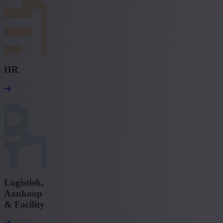
HR
Logistiek,
Aankoop
& Facility