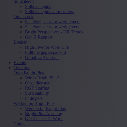
Solliciteren
Sollicitatiegids
Sollicitatiegids voor starters
Onderzoek
Salariswijzer voor werknemers
Salariswijzer voor werkgevers
Bright Perspectives - HR Trends
Gen Z Rapport
Boeken
High Five for Work Life
Fulltime gepassioneerd
Goodbye Assistant
Events
Over ons
Over Bright Plus
Wie is Bright Plus?
Onze diensten
RGF Staffing
Sustainability
In de pers
Werken bij Bright Plus
Werken bij Bright Plus
Bright Plus Academy
Great Place To Work
Contact