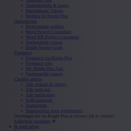
Tijdelijke jobs
Studentenjobs & stages
International Talents
Werken bij Bright Plus
Outsourcing
Projectmatig werken
Word Project Consultant
Word HR Project Consultant
Veelgestelde vragen
Bright Young Grads
Freelance
Freelance via Bright Plus
Freelance jobs
My Bright Plus App
Veelgestelde vragen
Carrière advies
Alle artikels & video's
Alle podcasts
Alle publicaties
Sollicitatiegids
Startersgids
Salariswijzer voor werknemers
Overtuigd om via Bright Plus je nieuwe job te vinden?
Solliciteer spontaan
Ik zoek talent