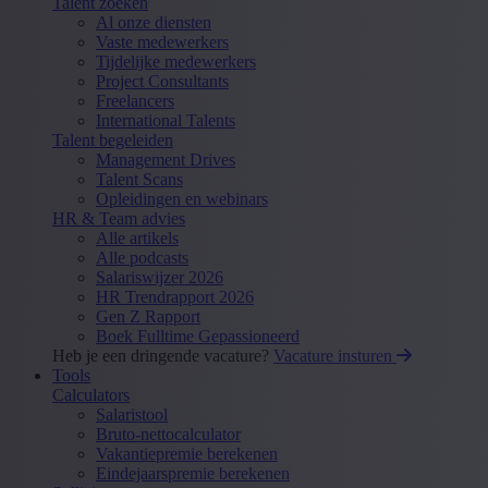
Talent zoeken
Al onze diensten
Vaste medewerkers
Tijdelijke medewerkers
Project Consultants
Freelancers
International Talents
Talent begeleiden
Management Drives
Talent Scans
Opleidingen en webinars
HR & Team advies
Alle artikels
Alle podcasts
Salariswijzer 2026
HR Trendrapport 2026
Gen Z Rapport
Boek Fulltime Gepassioneerd
Heb je een dringende vacature?
Vacature insturen
Tools
Calculators
Salaristool
Bruto-nettocalculator
Vakantiepremie berekenen
Eindejaarspremie berekenen