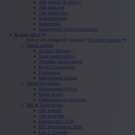
Alle artikels & video's
Alle podcasts
Alle publicaties
Sollicitatiegids
Startersgids
Salariswijzer voor werknemers
Ik zoek talent
Heb je een dringende vacature?
Vacature insturen
Talent zoeken
Al onze diensten
Vaste medewerkers
Tijdelijke medewerkers
Project Consultants
Freelancers
International Talents
Talent begeleiden
Management Drives
Talent Scans
Opleidingen en webinars
HR & Team advies
Alle artikels
Alle podcasts
Salariswijzer 2026
HR Trendrapport 2026
Gen Z Rapport