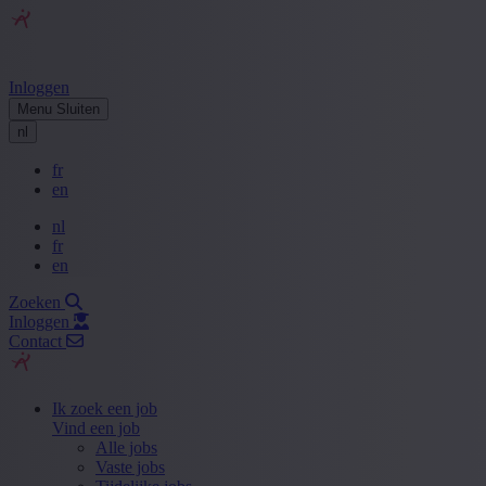
Inloggen
Menu
Sluiten
nl
fr
en
nl
fr
en
Zoeken
Inloggen
Contact
Ik zoek een job
Vind een job
Alle jobs
Vaste jobs