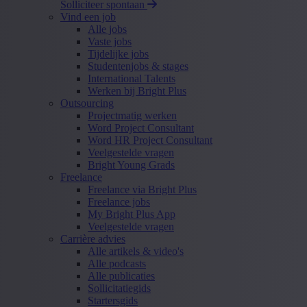
Solliciteer spontaan
Vind een job
Alle jobs
Vaste jobs
Tijdelijke jobs
Studentenjobs & stages
International Talents
Werken bij Bright Plus
Outsourcing
Projectmatig werken
Word Project Consultant
Word HR Project Consultant
Veelgestelde vragen
Bright Young Grads
Freelance
Freelance via Bright Plus
Freelance jobs
My Bright Plus App
Veelgestelde vragen
Carrière advies
Alle artikels & video's
Alle podcasts
Alle publicaties
Sollicitatiegids
Startersgids