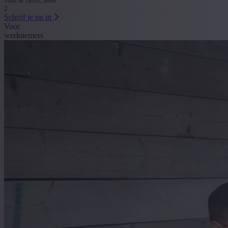
Tour & Taxis, Shed
2
Schrijf je nu in
Voor
werknemers