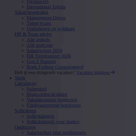
Freelancers
International Talents
Talent begeleiden
Management Drives
Talent Scans
Opleidingen en webinars
HR & Team advies
Alle artikels
Alle podcasts
Salariswijzer 2026
HR Trendrapport 2026
Gen Z Rapport
Boek Fulltime Gepassioneerd
Heb je een dringende vacature?
Vacature insturen
Tools
Calculators
Salaristool
Bruto-nettocalculator
Vakantiepremie berekenen
Eindejaarspremie berekenen
Solliciteren
Sollicitatiegids
Sollicitatiegids voor starters
Onderzoek
Salariswijzer voor werknemers