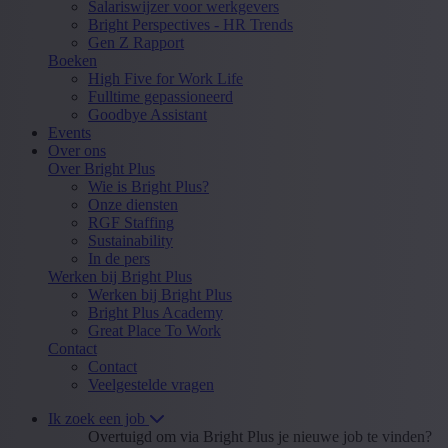
Salariswijzer voor werkgevers
Bright Perspectives - HR Trends
Gen Z Rapport
Boeken
High Five for Work Life
Fulltime gepassioneerd
Goodbye Assistant
Events
Over ons
Over Bright Plus
Wie is Bright Plus?
Onze diensten
RGF Staffing
Sustainability
In de pers
Werken bij Bright Plus
Werken bij Bright Plus
Bright Plus Academy
Great Place To Work
Contact
Contact
Veelgestelde vragen
Ik zoek een job
Overtuigd om via Bright Plus je nieuwe job te vinden?