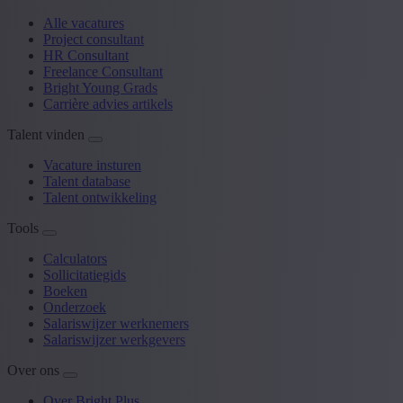
Alle vacatures
Project consultant
HR Consultant
Freelance Consultant
Bright Young Grads
Carrière advies artikels
Talent vinden
Vacature insturen
Talent database
Talent ontwikkeling
Tools
Calculators
Sollicitatiegids
Boeken
Onderzoek
Salariswijzer werknemers
Salariswijzer werkgevers
Over ons
Over Bright Plus