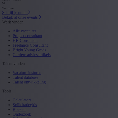
Webinar
Schrijf je nu in
Bekijk al onze events
Werk vinden
Alle vacatures
Project consultant
HR Consultant
Freelance Consultant
Bright Young Grads
Carrière advies artikels
Talent vinden
Vacature insturen
Talent database
Talent ontwikkeling
Tools
Calculators
Sollicitatiegids
Boeken
Onderzoek