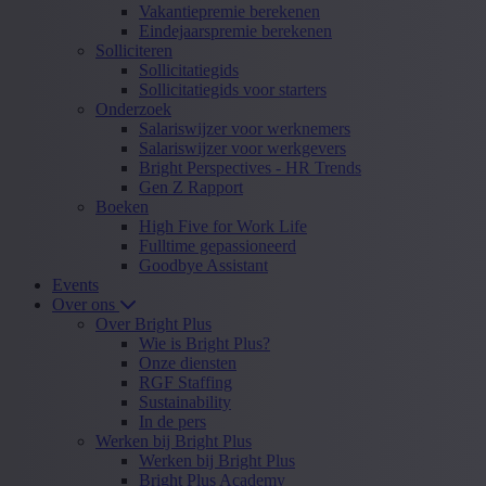
Vakantiepremie berekenen
Eindejaarspremie berekenen
Solliciteren
Sollicitatiegids
Sollicitatiegids voor starters
Onderzoek
Salariswijzer voor werknemers
Salariswijzer voor werkgevers
Bright Perspectives - HR Trends
Gen Z Rapport
Boeken
High Five for Work Life
Fulltime gepassioneerd
Goodbye Assistant
Events
Over ons
Over Bright Plus
Wie is Bright Plus?
Onze diensten
RGF Staffing
Sustainability
In de pers
Werken bij Bright Plus
Werken bij Bright Plus
Bright Plus Academy