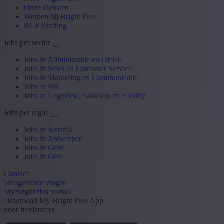
Onze diensten
Werken bij Bright Plus
RGF Staffing
Jobs per sector
Jobs in Administratie en Office
Jobs in Sales en Customer Service
Jobs in Marketing en Communicatie
Jobs in HR
Jobs in Logistiek, Aankoop en Facility
Jobs per regio
Jobs in Kortrijk
Jobs in Antwerpen
Jobs in Gent
Jobs in Geel
Contact
Veelgestelde vragen
MyBrightPlus portaal
Download My Bright Plus App
voor freelancers