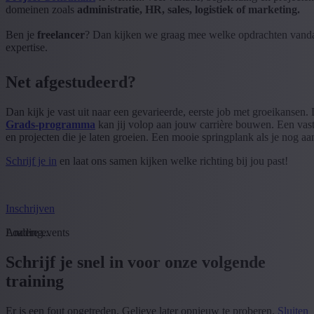
domeinen zoals
administratie, HR, sales, logistiek of marketing.
Ben je
freelancer
? Dan kijken we graag mee welke opdrachten vanda
expertise.
Net afgestudeerd?
Dan kijk je vast uit naar een gevarieerde, eerste job met groeikansen.
Grads-programma
kan jij volop aan jouw carrière bouwen. Een vast
en projecten die je laten groeien. Een mooie springplank als je nog aa
Schrijf je in
en laat ons samen kijken welke richting bij jou past!
Inschrijven
Loading...
Andere events
Schrijf je snel in voor onze volgende
training
Er is een fout opgetreden. Gelieve later opnieuw te proberen.
Sluiten