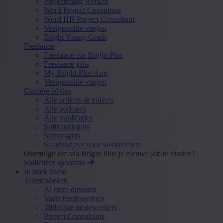
Projectmatig werken
Word Project Consultant
Word HR Project Consultant
Veelgestelde vragen
Bright Young Grads
Freelance
Freelance via Bright Plus
Freelance jobs
My Bright Plus App
Veelgestelde vragen
Carrière advies
Alle artikels & video's
Alle podcasts
Alle publicaties
Sollicitatiegids
Startersgids
Salariswijzer voor werknemers
Overtuigd om via Bright Plus je nieuwe job te vinden?
Solliciteer spontaan
Ik zoek talent
Talent zoeken
Al onze diensten
Vaste medewerkers
Tijdelijke medewerkers
Project Consultants