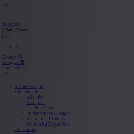
Inloggen
Menu
Sluiten
nl
nl
Zoeken
Inloggen
Contact
Ik zoek een job
Vind een job
Alle jobs
Vaste jobs
Tijdelijke jobs
Studentenjobs & stages
International Talents
Werken bij Bright Plus
Outsourcing