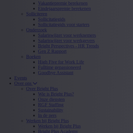
Vakantiepremie berekenen
Eindejaarspremie berekenen
Solliciteren
Sollicitatiegids
Sollicitatiegids voor starters
Onderzoek
Salariswijzer voor werknemers
Salariswijzer voor werkgevers
Bright Perspectives - HR Trends
Gen Z Rapport
Boeken
High Five for Work Life
Fulltime gepassioneerd
Goodbye Assistant
Events
Over ons
Over Bright Plus
Wie is Bright Plus?
Onze diensten
RGF Staffing
Sustainability
In de pers
Werken bij Bright Plus
Werken bij Bright Plus
Bright Plus Academy