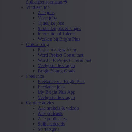
Solliciteer spontaan
Vind een job
Alle jobs
Vaste jobs
Tijdelijke jobs
Studentenjobs & stages
International Talents
Werken bij Bright Plus
Outsourcing
Projectmatig werken
Word Project Consultant
Word HR Project Consultant
Veelgestelde vragen
Bright Young Grads
Freelance
Freelance via Bright Plus
Freelance jobs
My Bright Plus App
Veelgestelde vragen
Carrière advies
Alle artikels & video's
Alle podcasts
Alle publicaties
Sollicitatiegids
Startersgids