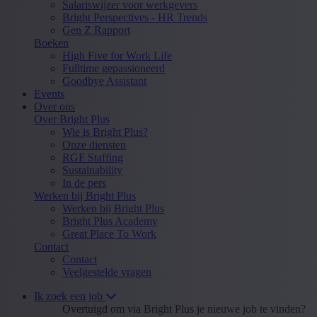
Salariswijzer voor werkgevers
Bright Perspectives - HR Trends
Gen Z Rapport
Boeken
High Five for Work Life
Fulltime gepassioneerd
Goodbye Assistant
Events
Over ons
Over Bright Plus
Wie is Bright Plus?
Onze diensten
RGF Staffing
Sustainability
In de pers
Werken bij Bright Plus
Werken bij Bright Plus
Bright Plus Academy
Great Place To Work
Contact
Contact
Veelgestelde vragen
Ik zoek een job
Overtuigd om via Bright Plus je nieuwe job te vinden?