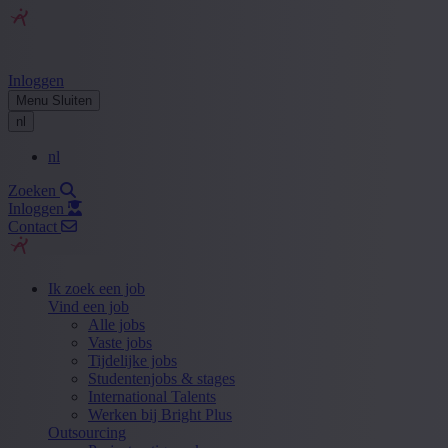
Inloggen
Menu
Sluiten
nl
nl
Zoeken
Inloggen
Contact
Ik zoek een job
Vind een job
Alle jobs
Vaste jobs
Tijdelijke jobs
Studentenjobs & stages
International Talents
Werken bij Bright Plus
Outsourcing