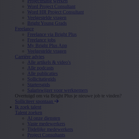
Projectmatig werken
Word Project Consultant
Word HR Project Consultant
Veelgestelde vragen
Bright Young Grads
Freelance
Freelance via Bright Plus
Freelance jobs
My Bright Plus App
Veelgestelde vragen
Carrière advies
Alle artikels & video's
Alle podcasts
Alle publicaties
Sollicitatiegids
Startersgids
Salariswijzer voor werknemers
Overtuigd om via Bright Plus je nieuwe job te vinden?
Solliciteer spontaan
Ik zoek talent
Talent zoeken
Al onze diensten
Vaste medewerkers
Tijdelijke medewerkers
Project Consultants