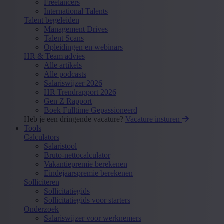
Freelancers
International Talents
Talent begeleiden
Management Drives
Talent Scans
Opleidingen en webinars
HR & Team advies
Alle artikels
Alle podcasts
Salariswijzer 2026
HR Trendrapport 2026
Gen Z Rapport
Boek Fulltime Gepassioneerd
Heb je een dringende vacature?
Vacature insturen
Tools
Calculators
Salaristool
Bruto-nettocalculator
Vakantiepremie berekenen
Eindejaarspremie berekenen
Solliciteren
Sollicitatiegids
Sollicitatiegids voor starters
Onderzoek
Salariswijzer voor werknemers