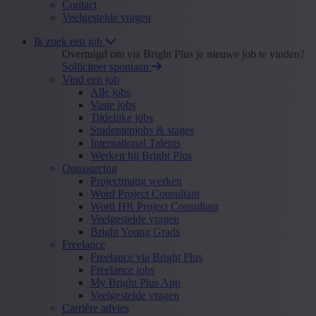
Contact
Veelgestelde vragen
Ik zoek een job
Overtuigd om via Bright Plus je nieuwe job te vinden?
Solliciteer spontaan
Vind een job
Alle jobs
Vaste jobs
Tijdelijke jobs
Studentenjobs & stages
International Talents
Werken bij Bright Plus
Outsourcing
Projectmatig werken
Word Project Consultant
Word HR Project Consultant
Veelgestelde vragen
Bright Young Grads
Freelance
Freelance via Bright Plus
Freelance jobs
My Bright Plus App
Veelgestelde vragen
Carrière advies