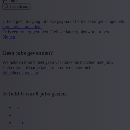
Filters
Toon filters
Postcode of gemeente
U hebt geen toegang tot deze pagina of bent niet langer aangemeld.
Opnieuw aanmelden.
Zoek vacatures
Er is een fout opgetreden. Gelieve later opnieuw te proberen.
Sluiten
Segment
+ Toon meer
- Toon minder
Geen jobs gevonden?
Provincie
We hebben momenteel geen vacatures die matchen met jouw
zoekcriteria. Maar je talent missen we liever niet.
+ Toon meer
- Toon minder
Solliciteer spontaan
Sector
+ Toon meer
- Toon minder
Je hebt
0
van
0
jobs gezien.
Opleiding
+ Toon meer
- Toon minder
Type contract