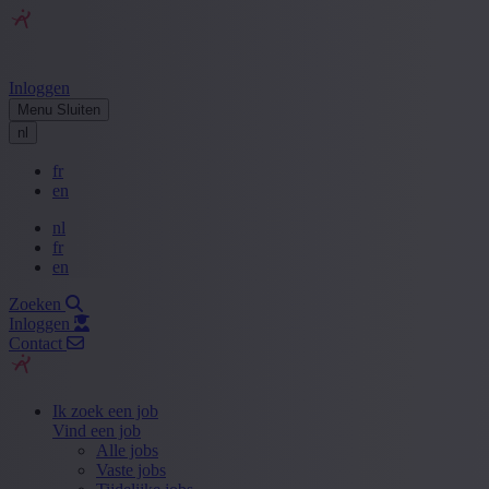
Inloggen
Menu
Sluiten
nl
fr
en
nl
fr
en
Zoeken
Inloggen
Contact
Ik zoek een job
Vind een job
Alle jobs
Vaste jobs