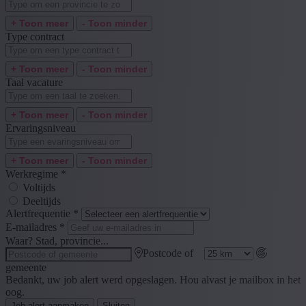
+ Toon meer
- Toon minder
Type contract
+ Toon meer
- Toon minder
Taal vacature
+ Toon meer
- Toon minder
Ervaringsniveau
+ Toon meer
- Toon minder
Werkregime
*
Voltijds
Deeltijds
Alertfrequentie
*
E-mailadres
*
Waar? Stad, provincie...
Postcode of
gemeente
Bedankt, uw job alert werd opgeslagen. Hou alvast je mailbox in het
oog.
Job alert aanmaken
Sluiten