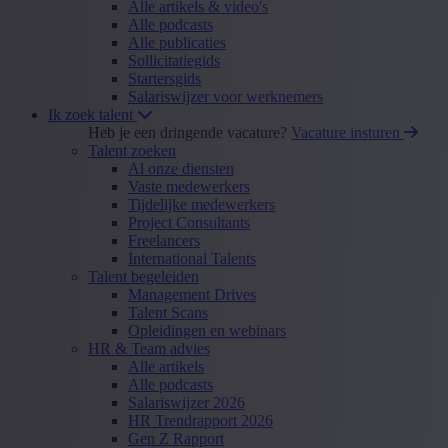
Alle artikels & video's
Alle podcasts
Alle publicaties
Sollicitatiegids
Startersgids
Salariswijzer voor werknemers
Ik zoek talent
Heb je een dringende vacature?
Vacature insturen
Talent zoeken
Al onze diensten
Vaste medewerkers
Tijdelijke medewerkers
Project Consultants
Freelancers
International Talents
Talent begeleiden
Management Drives
Talent Scans
Opleidingen en webinars
HR & Team advies
Alle artikels
Alle podcasts
Salariswijzer 2026
HR Trendrapport 2026
Gen Z Rapport