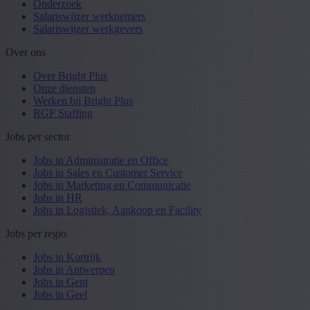
Onderzoek
Salariswijzer werknemers
Salariswijzer werkgevers
Over ons
Over Bright Plus
Onze diensten
Werken bij Bright Plus
RGF Staffing
Jobs per sector
Jobs in Administratie en Office
Jobs in Sales en Customer Service
Jobs in Marketing en Communicatie
Jobs in HR
Jobs in Logistiek, Aankoop en Facility
Jobs per regio
Jobs in Kortrijk
Jobs in Antwerpen
Jobs in Gent
Jobs in Geel