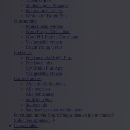
Tijdelijke jobs
Studentenjobs & stages
International Talents
Werken bij Bright Plus
Outsourcing
Projectmatig werken
Word Project Consultant
Word HR Project Consultant
Veelgestelde vragen
Bright Young Grads
Freelance
Freelance via Bright Plus
Freelance jobs
My Bright Plus App
Veelgestelde vragen
Carrière advies
Alle artikels & video's
Alle podcasts
Alle publicaties
Sollicitatiegids
Startersgids
Salariswijzer voor werknemers
Overtuigd om via Bright Plus je nieuwe job te vinden?
Solliciteer spontaan
Ik zoek talent