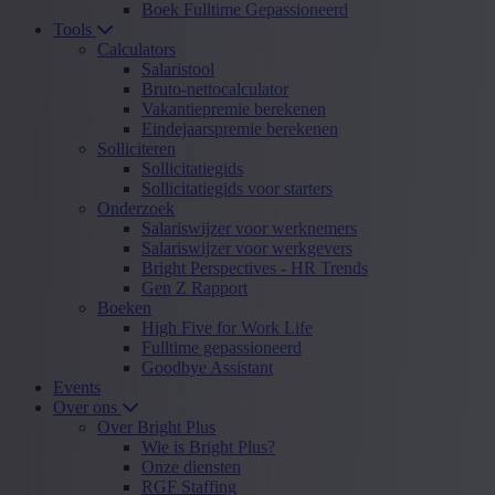
Boek Fulltime Gepassioneerd
Tools
Calculators
Salaristool
Bruto-nettocalculator
Vakantiepremie berekenen
Eindejaarspremie berekenen
Solliciteren
Sollicitatiegids
Sollicitatiegids voor starters
Onderzoek
Salariswijzer voor werknemers
Salariswijzer voor werkgevers
Bright Perspectives - HR Trends
Gen Z Rapport
Boeken
High Five for Work Life
Fulltime gepassioneerd
Goodbye Assistant
Events
Over ons
Over Bright Plus
Wie is Bright Plus?
Onze diensten
RGF Staffing