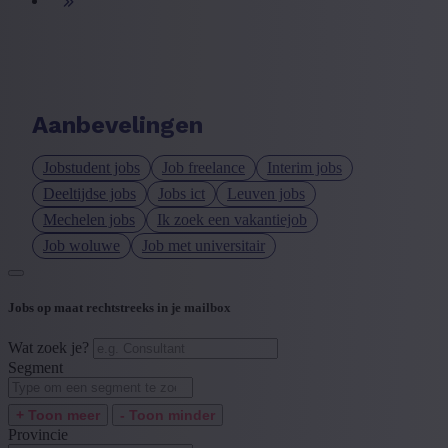
+ Toon meer
- Toon minder
Taal vacature
+ Toon meer
- Toon minder
Ervaringsniveau
Aanbevelingen
+ Toon meer
- Toon minder
Jobstudent jobs
Job freelance
Interim jobs
Deeltijdse jobs
Jobs ict
Leuven jobs
Mechelen jobs
Ik zoek een vakantiejob
Job woluwe
Job met universitair
Jobs op maat rechtstreeks in je mailbox
Wat zoek je?
Segment
+ Toon meer
- Toon minder
Provincie