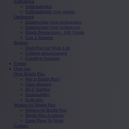
Solliciteren
Sollicitatiegids
Sollicitatiegids voor starters
Onderzoek
Salariswijzer voor werknemers
Salariswijzer voor werkgevers
Bright Perspectives - HR Trends
Gen Z Rapport
Boeken
High Five for Work Life
Fulltime gepassioneerd
Goodbye Assistant
Events
Over ons
Over Bright Plus
Wie is Bright Plus?
Onze diensten
RGF Staffing
Sustainability
In de pers
Werken bij Bright Plus
Werken bij Bright Plus
Bright Plus Academy
Great Place To Work
Contact