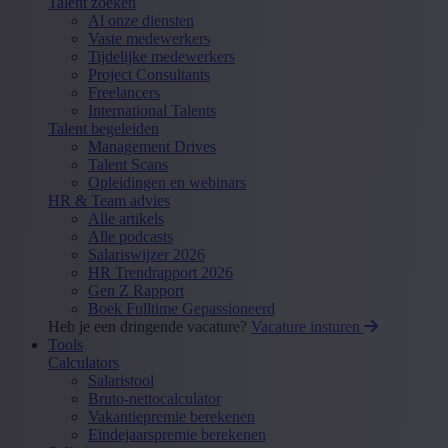
Talent zoeken
Al onze diensten
Vaste medewerkers
Tijdelijke medewerkers
Project Consultants
Freelancers
International Talents
Talent begeleiden
Management Drives
Talent Scans
Opleidingen en webinars
HR & Team advies
Alle artikels
Alle podcasts
Salariswijzer 2026
HR Trendrapport 2026
Gen Z Rapport
Boek Fulltime Gepassioneerd
Heb je een dringende vacature?
Vacature insturen
Tools
Calculators
Salaristool
Bruto-nettocalculator
Vakantiepremie berekenen
Eindejaarspremie berekenen