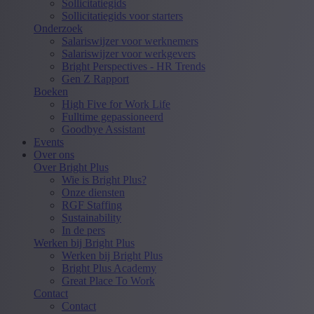
Sollicitatiegids
Sollicitatiegids voor starters
Onderzoek
Salariswijzer voor werknemers
Salariswijzer voor werkgevers
Bright Perspectives - HR Trends
Gen Z Rapport
Boeken
High Five for Work Life
Fulltime gepassioneerd
Goodbye Assistant
Events
Over ons
Over Bright Plus
Wie is Bright Plus?
Onze diensten
RGF Staffing
Sustainability
In de pers
Werken bij Bright Plus
Werken bij Bright Plus
Bright Plus Academy
Great Place To Work
Contact
Contact