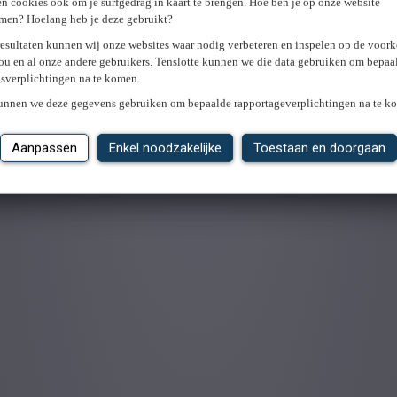
n cookies ook om je surfgedrag in kaart te brengen. Hoe ben je op onze website
men? Hoelang heb je deze gebruikt?
resultaten kunnen wij onze websites waar nodig verbeteren en inspelen op de voor
ou en al onze andere gebruikers. Tenslotte kunnen we die data gebruiken om bepaa
gsverplichtingen na te komen.
kunnen we deze gegevens gebruiken om bepaalde rapportageverplichtingen na te k
Aanpassen
Enkel noodzakelijke
Toestaan en doorgaan