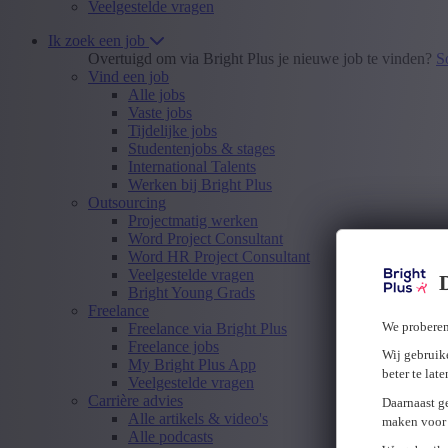
Veelgestelde vragen
Ik zoek een job
Overtuigd om via Bright Plus je nieuwe job te vinden?
S
Vind een job
Alle jobs
Vaste jobs
Tijdelijke jobs
Studentenjobs & stages
International Talents
Werken bij Bright Plus
Outsourcing
Projectmatig werken
Word Project Consultant
Word HR Project Consultant
Veelgestelde vragen
Bright Young Grads
Freelance
We proberen
Freelance via Bright Plus
Freelance jobs
Wij gebruike
My Bright Plus App
beter te lat
Veelgestelde vragen
Carrière advies
Daarnaast g
Alle artikels & video's
maken voor 
Alle podcasts