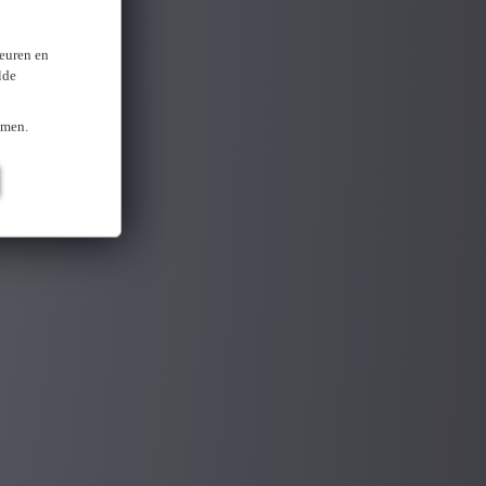
keuren en
lde
omen.