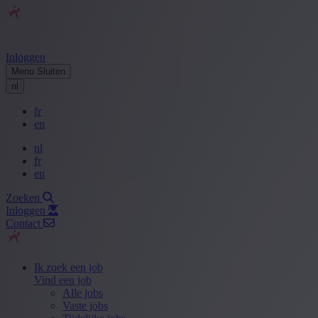
Inloggen
Menu
Sluiten
nl
fr
en
nl
fr
en
Zoeken
Inloggen
Contact
Ik zoek een job
Vind een job
Alle jobs
Vaste jobs