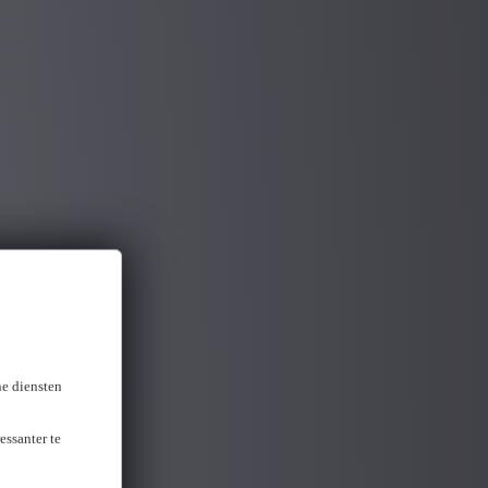
ne diensten
essanter te