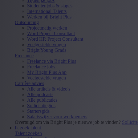
Tijdelijke jobs
Studentenjobs & stages
International Talents
Werken bij Bright Plus
Outsourcing
Projectmatig werken
Word Project Consultant
Word HR Project Consultant
Veelgestelde vragen
Bright Young Grads
Freelance
Freelance via Bright Plus
Freelance jobs
My Bright Plus App
Veelgestelde vragen
Carrière advies
Alle artikels & video's
Alle podcasts
Alle publicaties
Sollicitatiegids
Startersgids
Salariswijzer voor werknemers
Overtuigd om via Bright Plus je nieuwe job te vinden?
Sollicit
Ik zoek talent
Talent zoeken