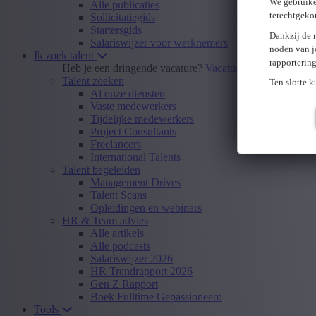
We gebruike
Alle publicaties
terechtgeko
Sollicitatiegids
Startersgids
Dankzij de 
Salariswijzer voor werknemers
noden van j
Ik zoek talent
rapporterin
Heb je een dringende vacature?
Vacature insturen
Talent zoeken
Ten slotte 
Al onze diensten
Vaste medewerkers
Tijdelijke medewerkers
Project Consultants
Freelancers
International Talents
Talent begeleiden
Management Drives
Talent Scans
Opleidingen en webinars
HR & Team advies
Alle artikels
Alle podcasts
Salariswijzer 2026
HR Trendrapport 2026
Gen Z Rapport
Boek Fulltime Gepassioneerd
Tools