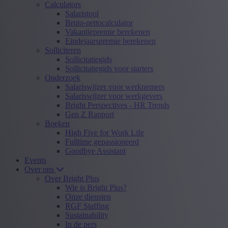
Calculators
Salaristool
Bruto-nettocalculator
Vakantiepremie berekenen
Eindejaarspremie berekenen
Solliciteren
Sollicitatiegids
Sollicitatiegids voor starters
Onderzoek
Salariswijzer voor werknemers
Salariswijzer voor werkgevers
Bright Perspectives - HR Trends
Gen Z Rapport
Boeken
High Five for Work Life
Fulltime gepassioneerd
Goodbye Assistant
Events
Over ons
Over Bright Plus
Wie is Bright Plus?
Onze diensten
RGF Staffing
Sustainability
In de pers