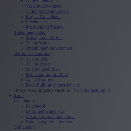
Al onze diensten
Vaste medewerkers
Tijdelijke medewerkers
Project Consultants
Freelancers
International Talents
Talent begeleiden
Management Drives
Talent Scans
Opleidingen en webinars
HR & Team advies
Alle artikels
Alle podcasts
Salariswijzer 2026
HR Trendrapport 2026
Gen Z Rapport
Boek Fulltime Gepassioneerd
Heb je een dringende vacature?
Vacature insturen
Tools
Calculators
Salaristool
Bruto-nettocalculator
Vakantiepremie berekenen
Eindejaarspremie berekenen
Solliciteren