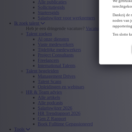
We gebruike
Alle publicaties
terechtgeko
Sollicitatiegids
Startersgids
Dankzij de 
Salariswijzer voor werknemers
noden van j
Ik zoek talent
rapporterin
Heb je een dringende vacature?
Vacature insturen
Talent zoeken
Ten slotte 
Al onze diensten
Vaste medewerkers
Tijdelijke medewerkers
Project Consultants
Freelancers
International Talents
Talent begeleiden
Management Drives
Talent Scans
Opleidingen en webinars
HR & Team advies
Alle artikels
Alle podcasts
Salariswijzer 2026
HR Trendrapport 2026
Gen Z Rapport
Boek Fulltime Gepassioneerd
Tools