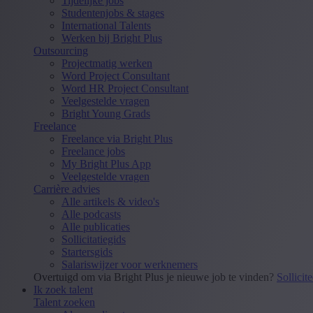
Tijdelijke jobs
Studentenjobs & stages
International Talents
Werken bij Bright Plus
Outsourcing
Projectmatig werken
Word Project Consultant
Word HR Project Consultant
Veelgestelde vragen
Bright Young Grads
Freelance
Freelance via Bright Plus
Freelance jobs
My Bright Plus App
Veelgestelde vragen
Carrière advies
Alle artikels & video's
Alle podcasts
Alle publicaties
Sollicitatiegids
Startersgids
Salariswijzer voor werknemers
Overtuigd om via Bright Plus je nieuwe job te vinden?
Sollicit
Ik zoek talent
Talent zoeken