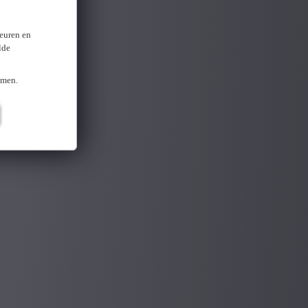
keuren en
lde
omen.