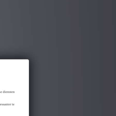
ne diensten
essanter te