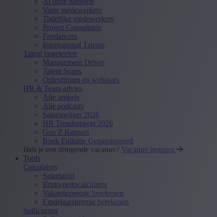
Al onze diensten
Vaste medewerkers
Tijdelijke medewerkers
Project Consultants
Freelancers
International Talents
Talent begeleiden
Management Drives
Talent Scans
Opleidingen en webinars
HR & Team advies
Alle artikels
Alle podcasts
Salariswijzer 2026
HR Trendrapport 2026
Gen Z Rapport
Boek Fulltime Gepassioneerd
Heb je een dringende vacature?
Vacature insturen
Tools
Calculators
Salaristool
Bruto-nettocalculator
Vakantiepremie berekenen
Eindejaarspremie berekenen
Solliciteren