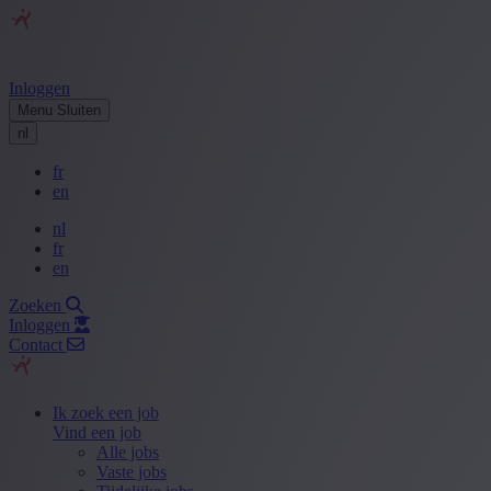
Inloggen
Menu
Sluiten
nl
fr
en
nl
fr
en
Zoeken
Inloggen
Contact
Ik zoek een job
Vind een job
Alle jobs
Vaste jobs