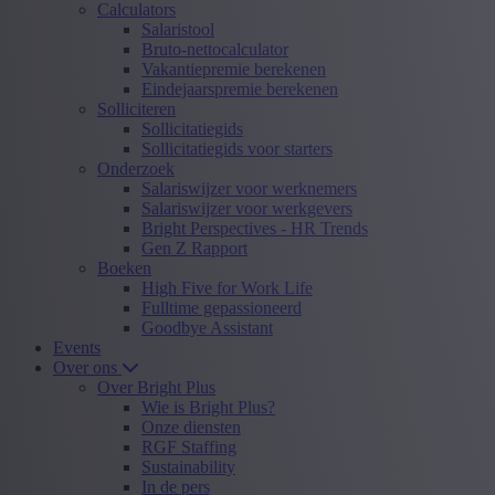
Calculators
Salaristool
Bruto-nettocalculator
Vakantiepremie berekenen
Eindejaarspremie berekenen
Solliciteren
Sollicitatiegids
Sollicitatiegids voor starters
Onderzoek
Salariswijzer voor werknemers
Salariswijzer voor werkgevers
Bright Perspectives - HR Trends
Gen Z Rapport
Boeken
High Five for Work Life
Fulltime gepassioneerd
Goodbye Assistant
Events
Over ons
Over Bright Plus
Wie is Bright Plus?
Onze diensten
RGF Staffing
Sustainability
In de pers