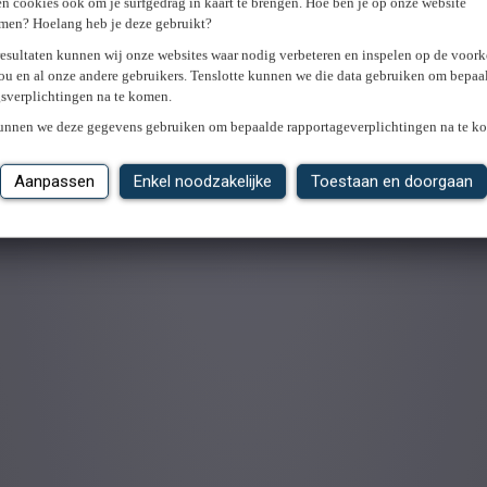
n cookies ook om je surfgedrag in kaart te brengen. Hoe ben je op onze website
men? Hoelang heb je deze gebruikt?
resultaten kunnen wij onze websites waar nodig verbeteren en inspelen op de voor
ou en al onze andere gebruikers. Tenslotte kunnen we die data gebruiken om bepaa
gsverplichtingen na te komen.
kunnen we deze gegevens gebruiken om bepaalde rapportageverplichtingen na te k
Aanpassen
Enkel noodzakelijke
Toestaan en doorgaan