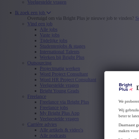
Veelgestelde vragen
Ik zoek een job
Overtuigd om via Bright Plus je nieuwe job te vinden?
S
Vind een job
Alle jobs
Vaste jobs
Tijdelijke jobs
Studentenjobs & stages
International Talents
Werken bij Bright Plus
Outsourcing
Projectmatig werken
Word Project Consultant
Word HR Project Consultant
Veelgestelde vragen
Bright Young Grads
Freelance
We proberen
Freelance via Bright Plus
Freelance jobs
Wij gebruike
My Bright Plus App
beter te lat
Veelgestelde vragen
Carrière advies
Daarnaast g
Alle artikels & video's
maken voor 
Alle podcasts