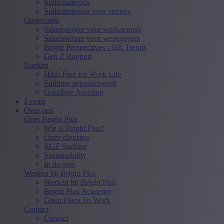
Sollicitatiegids
Sollicitatiegids voor starters
Onderzoek
Salariswijzer voor werknemers
Salariswijzer voor werkgevers
Bright Perspectives - HR Trends
Gen Z Rapport
Boeken
High Five for Work Life
Fulltime gepassioneerd
Goodbye Assistant
Events
Over ons
Over Bright Plus
Wie is Bright Plus?
Onze diensten
RGF Staffing
Sustainability
In de pers
Werken bij Bright Plus
Werken bij Bright Plus
Bright Plus Academy
Great Place To Work
Contact
Contact