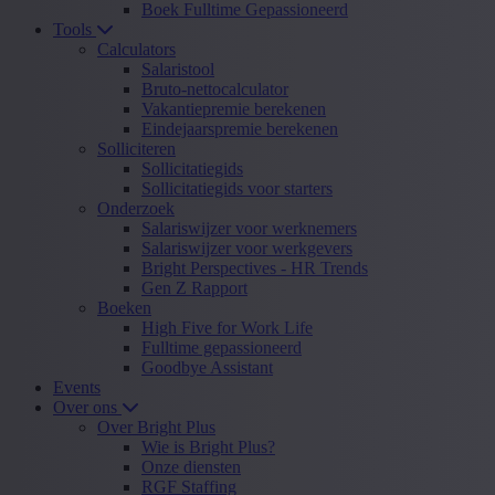
Boek Fulltime Gepassioneerd
Tools
Calculators
Salaristool
Bruto-nettocalculator
Vakantiepremie berekenen
Eindejaarspremie berekenen
Solliciteren
Sollicitatiegids
Sollicitatiegids voor starters
Onderzoek
Salariswijzer voor werknemers
Salariswijzer voor werkgevers
Bright Perspectives - HR Trends
Gen Z Rapport
Boeken
High Five for Work Life
Fulltime gepassioneerd
Goodbye Assistant
Events
Over ons
Over Bright Plus
Wie is Bright Plus?
Onze diensten
RGF Staffing