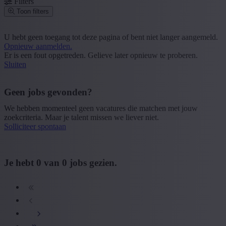
Filters
Toon filters
Postcode of gemeente
U hebt geen toegang tot deze pagina of bent niet langer aangemeld.
Opnieuw aanmelden.
Zoek vacatures
Er is een fout opgetreden. Gelieve later opnieuw te proberen.
Sluiten
Segment
+ Toon meer
- Toon minder
Geen jobs gevonden?
Provincie
We hebben momenteel geen vacatures die matchen met jouw
zoekcriteria. Maar je talent missen we liever niet.
+ Toon meer
- Toon minder
Solliciteer spontaan
Sector
+ Toon meer
- Toon minder
Je hebt
0
van
0
jobs gezien.
Opleiding
+ Toon meer
- Toon minder
Type contract