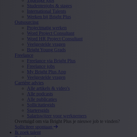
Tijdelijke jobs
Studentenjobs & stages
International Talents
Werken bij Bright Plus
Outsourcing
Projectmatig werken
Word Project Consultant
Word HR Project Consultant
Veelgestelde vragen
Bright Young Grads
Freelance
Freelance via Bright Plus
Freelance jobs
My Bright Plus App
Veelgestelde vragen
Carrière advies
Alle artikels & video's
Alle podcasts
Alle publicaties
Sollicitatiegids
Startersgids
Salariswijzer voor werknemers
Overtuigd om via Bright Plus je nieuwe job te vinden?
Solliciteer spontaan
Ik zoek talent