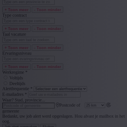
+ Toon meer
- Toon minder
Type contract
+ Toon meer
- Toon minder
Taal vacature
+ Toon meer
- Toon minder
Ervaringsniveau
+ Toon meer
- Toon minder
Werkregime
*
Voltijds
Deeltijds
Alertfrequentie
*
E-mailadres
*
Waar? Stad, provincie...
Postcode of
gemeente
Bedankt, uw job alert werd opgeslagen. Hou alvast je mailbox in het
oog.
Job alert aanmaken
Sluiten