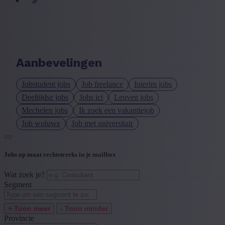
+ Toon meer
- Toon minder
Taal vacature
+ Toon meer
- Toon minder
Ervaringsniveau
Aanbevelingen
+ Toon meer
- Toon minder
Jobstudent jobs
Job freelance
Interim jobs
Deeltijdse jobs
Jobs ict
Leuven jobs
Mechelen jobs
Ik zoek een vakantiejob
Job woluwe
Job met universitair
Jobs op maat rechtstreeks in je mailbox
Wat zoek je?
Segment
+ Toon meer
- Toon minder
Provincie