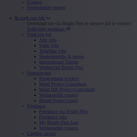
Contact
Veelgestelde vragen
Ik zoek een job
Overtuigd om via Bright Plus je nieuwe job te vinden?
Solliciteer spontaan
Vind een job
Alle jobs
Vaste jobs
Tijdelijke jobs
Studentenjobs & stages
International Talents
Werken bij Bright Plus
Outsourcing
Projectmatig werken
Word Project Consultant
Word HR Project Consultant
Veelgestelde vragen
Bright Young Grads
Freelance
Freelance via Bright Plus
Freelance jobs
My Bright Plus App
Veelgestelde vragen
Carrière advies