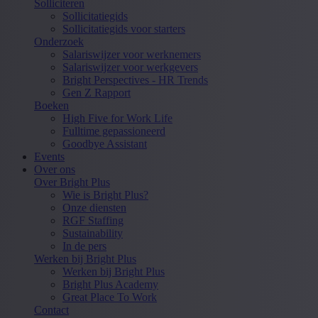
Solliciteren
Sollicitatiegids
Sollicitatiegids voor starters
Onderzoek
Salariswijzer voor werknemers
Salariswijzer voor werkgevers
Bright Perspectives - HR Trends
Gen Z Rapport
Boeken
High Five for Work Life
Fulltime gepassioneerd
Goodbye Assistant
Events
Over ons
Over Bright Plus
Wie is Bright Plus?
Onze diensten
RGF Staffing
Sustainability
In de pers
Werken bij Bright Plus
Werken bij Bright Plus
Bright Plus Academy
Great Place To Work
Contact