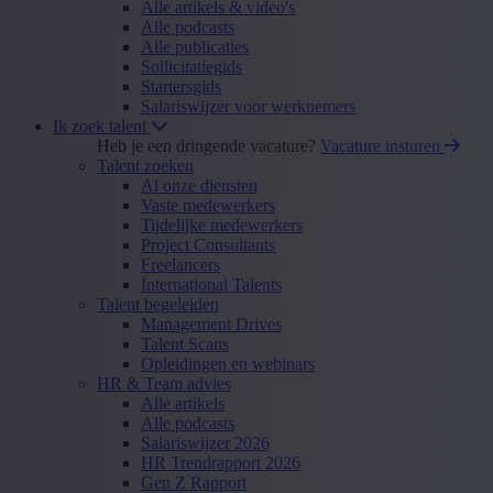
Alle artikels & video's
Alle podcasts
Alle publicaties
Sollicitatiegids
Startersgids
Salariswijzer voor werknemers
Ik zoek talent
Heb je een dringende vacature?
Vacature insturen
Talent zoeken
Al onze diensten
Vaste medewerkers
Tijdelijke medewerkers
Project Consultants
Freelancers
International Talents
Talent begeleiden
Management Drives
Talent Scans
Opleidingen en webinars
HR & Team advies
Alle artikels
Alle podcasts
Salariswijzer 2026
HR Trendrapport 2026
Gen Z Rapport