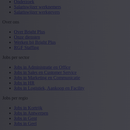
Onderzoek
Salariswijzer werknemers
Salariswijzer werkgevers
Over ons
Over Bright Plus
Onze diensten
Werken bij Bright Plus
RGF Staffing
Jobs per sector
Jobs in Administratie en Office
Jobs in Sales en Customer Service
Jobs in Marketing en Communicatie
Jobs in HR
Jobs in Logistiek, Aankoop en Facility
Jobs per regio
Jobs in Kortrijk
Jobs in Antwerpen
Jobs in Gent
Jobs in Geel