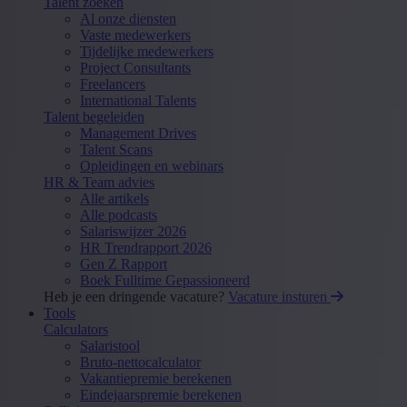
Talent zoeken
Al onze diensten
Vaste medewerkers
Tijdelijke medewerkers
Project Consultants
Freelancers
International Talents
Talent begeleiden
Management Drives
Talent Scans
Opleidingen en webinars
HR & Team advies
Alle artikels
Alle podcasts
Salariswijzer 2026
HR Trendrapport 2026
Gen Z Rapport
Boek Fulltime Gepassioneerd
Heb je een dringende vacature?
Vacature insturen
Tools
Calculators
Salaristool
Bruto-nettocalculator
Vakantiepremie berekenen
Eindejaarspremie berekenen