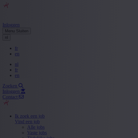
Inloggen
Menu
Sluiten
nl
fr
en
nl
fr
en
Zoeken
Inloggen
Contact
Ik zoek een job
Vind een job
Alle jobs
Vaste jobs