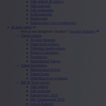
Alle artikels & video's
Alle podcasts
Alle publicaties
Sollicitatiegids
Startersgids
Salariswijzer voor werknemers
Ik zoek talent
Heb je een dringende vacature?
Vacature insturen
Talent zoeken
Al onze diensten
Vaste medewerkers
Tijdelijke medewerkers
Project Consultants
Freelancers
International Talents
Talent begeleiden
Management Drives
Talent Scans
Opleidingen en webinars
HR & Team advies
Alle artikels
Alle podcasts
Salariswijzer 2026
HR Trendrapport 2026
Gen Z Rapport