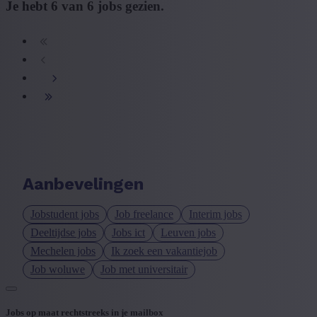
Je hebt
6
van
6
jobs gezien.
Aanbevelingen
Jobstudent jobs
Job freelance
Interim jobs
Deeltijdse jobs
Jobs ict
Leuven jobs
Mechelen jobs
Ik zoek een vakantiejob
Job woluwe
Job met universitair
Jobs op maat rechtstreeks in je mailbox