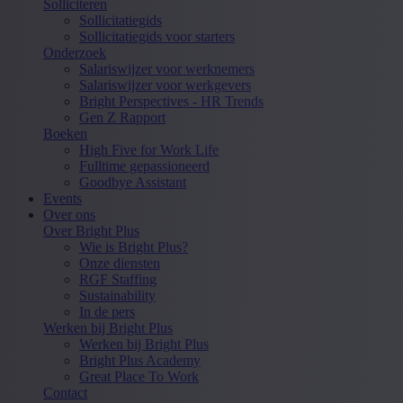
Solliciteren
Sollicitatiegids
Sollicitatiegids voor starters
Onderzoek
Salariswijzer voor werknemers
Salariswijzer voor werkgevers
Bright Perspectives - HR Trends
Gen Z Rapport
Boeken
High Five for Work Life
Fulltime gepassioneerd
Goodbye Assistant
Events
Over ons
Over Bright Plus
Wie is Bright Plus?
Onze diensten
RGF Staffing
Sustainability
In de pers
Werken bij Bright Plus
Werken bij Bright Plus
Bright Plus Academy
Great Place To Work
Contact