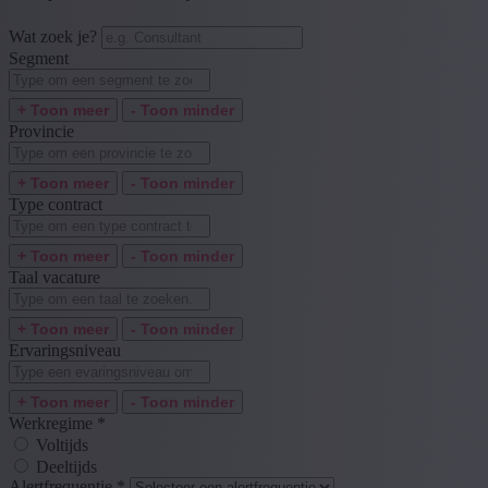
Wat zoek je?
Segment
+ Toon meer
- Toon minder
Provincie
+ Toon meer
- Toon minder
Type contract
+ Toon meer
- Toon minder
Taal vacature
+ Toon meer
- Toon minder
Ervaringsniveau
+ Toon meer
- Toon minder
Werkregime
*
Voltijds
Deeltijds
Alertfrequentie
*