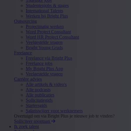
Tijdelijke jobs
Studentenjobs & stages
International Talents
Werken bij Bright Plus
Outsourcing
Projectmatig werken
Word Project Consultant
Word HR Project Consultant
Veelgestelde vragen
Bright Young Grads
Freelance
Freelance via Bright Plus
Freelance jobs
My Bright Plus App
Veelgestelde vragen
Carrière advies
Alle artikels & video's
Alle podcasts
Alle publicaties
Sollicitatiegids
Startersgids
Salariswijzer voor werknemers
Overtuigd om via Bright Plus je nieuwe job te vinden?
Solliciteer spontaan
Ik zoek talent