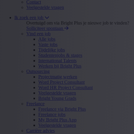
Contact
Veelgestelde vragen
Ik zoek een job
Overtuigd om via Bright Plus je nieuwe job te vinden?
Solliciteer spontaan
Vind een job
Alle jobs
Vaste jobs
Tijdelijke jobs
Studentenjobs & stages
International Talents
Werken bij Bright Plus
Outsourcing
Projectmatig werken
Word Project Consultant
Word HR Project Consultant
Veelgestelde vragen
Bright Young Grads
Freelance
Freelance via Bright Plus
Freelance jobs
My Bright Plus App
Veelgestelde vragen
Carrière advies