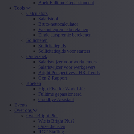
Boek Fulltime Gepassioneerd
Tools
Calculators
Salaristool
Bruto-nettocalculator
Vakantiepremie berekenen
Eindejaarspremie berekenen
Solliciteren
Sollicitatiegids
Sollicitatiegids voor starters
Onderzoek
Salariswijzer voor werknemers
Salariswijzer voor werkgevers
Bright Perspectives - HR Trends
Gen Z Rapport
Boeken
High Five for Work Life
Fulltime gepassioneerd
Goodbye Assistant
Events
Over ons
Over Bright Plus
Wie is Bright Plus?
Onze diensten
RGF Staffing