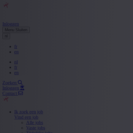
Inloggen
Menu
Sluiten
nl
fr
en
nl
fr
en
Zoeken
Inloggen
Contact
Ik zoek een job
Vind een job
Alle jobs
Vaste jobs