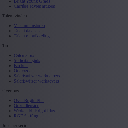
Bright Young Grads
Carrière advies artikels
Talent vinden
Vacature insturen
Talent database
Talent ontwikkeling
Tools
Calculators
Sollicitatiegids
Boeken
Onderzoek
Salariswijzer werknemers
Salariswijzer werkgevers
Over ons
Over Bright Plus
Onze diensten
Werken bij Bright Plus
RGF Staffing
Jobs per sector