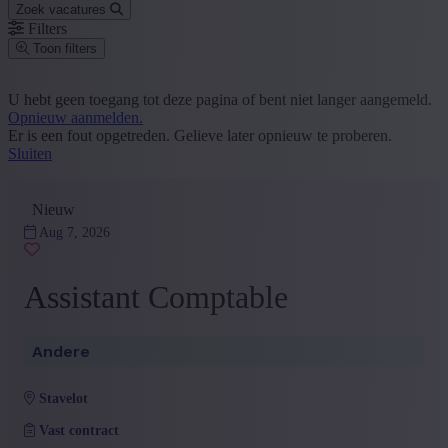
Zoek vacatures
Filters
Toon filters
Postcode of gemeente
U hebt geen toegang tot deze pagina of bent niet langer aangemeld.
Opnieuw aanmelden.
Zoek vacatures
Er is een fout opgetreden. Gelieve later opnieuw te proberen.
Sluiten
Segment
Administratie en Office
(5)
Nieuw
Sales en Customer Service
(5)
Aug 7, 2026
+ Toon meer
- Toon minder
Provincie
Assistant Comptable
Luik
(6)
+ Toon meer
- Toon minder
Andere
Sector
Industrie
(3)
stavelot
Andere
(2)
Diensten
(1)
Vast contract