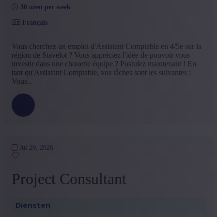
+ Toon meer
- Toon minder
30 uren per week
Opleiding
Français
Bachelor
(6)
Vous cherchez un emploi d'Assistant Comptable en 4/5e sur la
+ Toon meer
- Toon minder
région de Stavelot ? Vous appréciez l'idée de pouvoir vous
Type contract
investir dans une chouette équipe ? Postulez maintenant ! En
tant qu'Assistant Comptable, vos tâches sont les suivantes :
Vast contract
(6)
Vous...
+ Toon meer
- Toon minder
Taal vacature
Frans
(6)
Nederlands
(2)
+ Toon meer
- Toon minder
Jul 29, 2026
Ervaringsniveau
Mid Career
(3)
Project Consultant
Geen ervaring
(2)
Enige ervaring
(1)
Diensten
+ Toon meer
- Toon minder