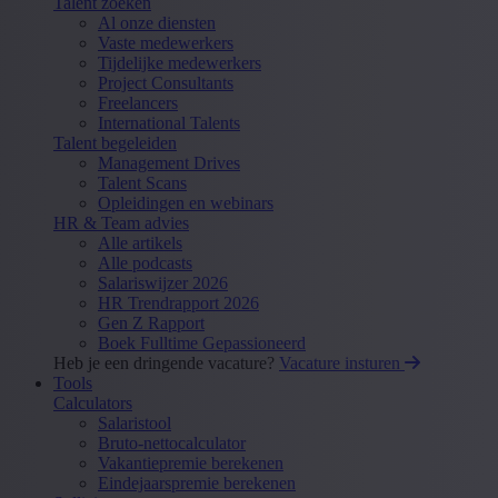
Talent zoeken
Al onze diensten
Vaste medewerkers
Tijdelijke medewerkers
Project Consultants
Freelancers
International Talents
Talent begeleiden
Management Drives
Talent Scans
Opleidingen en webinars
HR & Team advies
Alle artikels
Alle podcasts
Salariswijzer 2026
HR Trendrapport 2026
Gen Z Rapport
Boek Fulltime Gepassioneerd
Heb je een dringende vacature?
Vacature insturen
Tools
Calculators
Salaristool
Bruto-nettocalculator
Vakantiepremie berekenen
Eindejaarspremie berekenen