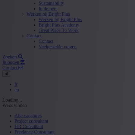
Sustainability
In de pers
Werken bij Bright Plus
Werken bij Bright Plus
Bright Plus Academy
Great Place To Work
Contact
Contact
Veelgestelde vragen
Zoeken
Inloggen
Contact
nl
fr
en
Loading...
Werk vinden
Alle vacatures
Project consultant
HR Consultant
Freelance Consultant