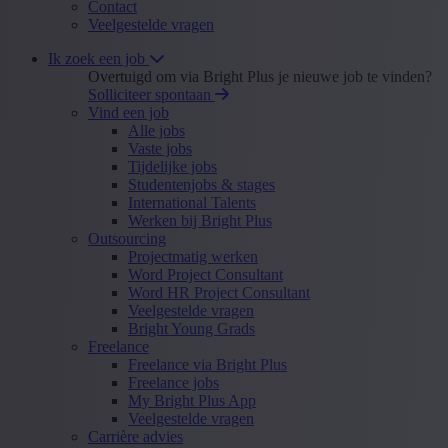
Contact
Veelgestelde vragen
Ik zoek een job
Overtuigd om via Bright Plus je nieuwe job te vinden?
Solliciteer spontaan
Vind een job
Alle jobs
Vaste jobs
Tijdelijke jobs
Studentenjobs & stages
International Talents
Werken bij Bright Plus
Outsourcing
Projectmatig werken
Word Project Consultant
Word HR Project Consultant
Veelgestelde vragen
Bright Young Grads
Freelance
Freelance via Bright Plus
Freelance jobs
My Bright Plus App
Veelgestelde vragen
Carrière advies