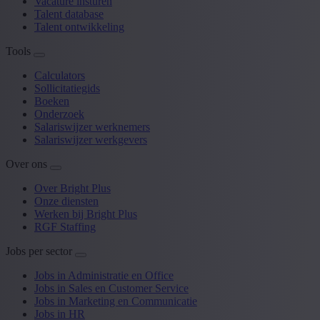
Vacature insturen
Talent database
Talent ontwikkeling
Tools
Calculators
Sollicitatiegids
Boeken
Onderzoek
Salariswijzer werknemers
Salariswijzer werkgevers
Over ons
Over Bright Plus
Onze diensten
Werken bij Bright Plus
RGF Staffing
Jobs per sector
Jobs in Administratie en Office
Jobs in Sales en Customer Service
Jobs in Marketing en Communicatie
Jobs in HR