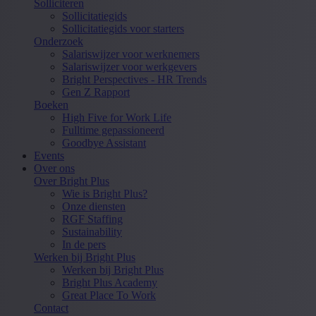
Solliciteren
Sollicitatiegids
Sollicitatiegids voor starters
Onderzoek
Salariswijzer voor werknemers
Salariswijzer voor werkgevers
Bright Perspectives - HR Trends
Gen Z Rapport
Boeken
High Five for Work Life
Fulltime gepassioneerd
Goodbye Assistant
Events
Over ons
Over Bright Plus
Wie is Bright Plus?
Onze diensten
RGF Staffing
Sustainability
In de pers
Werken bij Bright Plus
Werken bij Bright Plus
Bright Plus Academy
Great Place To Work
Contact