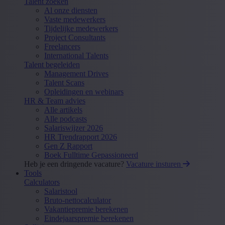
Talent zoeken
Al onze diensten
Vaste medewerkers
Tijdelijke medewerkers
Project Consultants
Freelancers
International Talents
Talent begeleiden
Management Drives
Talent Scans
Opleidingen en webinars
HR & Team advies
Alle artikels
Alle podcasts
Salariswijzer 2026
HR Trendrapport 2026
Gen Z Rapport
Boek Fulltime Gepassioneerd
Heb je een dringende vacature?
Vacature insturen
Tools
Calculators
Salaristool
Bruto-nettocalculator
Vakantiepremie berekenen
Eindejaarspremie berekenen