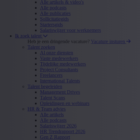
Alle artikels & video's
Alle podcasts
Alle publicaties
Sollicitatiegids
Startersgids
Salariswijzer voor werknemers
Ik zoek talent
Heb je een dringende vacature?
Vacature insturen
Talent zoeken
Al onze diensten
Vaste medewerkers
Tijdelijke medewerkers
Project Consultants
Freelancers
International Talents
Talent begeleiden
Management Drives
Talent Scans
Opleidingen en webinars
HR & Team advies
Alle artikels
Alle podcasts
Salariswijzer 2026
HR Trendrapport 2026
Gen Z Rapport