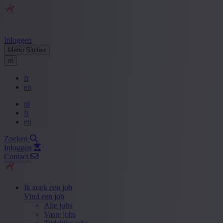
Inloggen
Menu
Sluiten
nl
fr
en
nl
fr
en
Zoeken
Inloggen
Contact
Ik zoek een job
Vind een job
Alle jobs
Vaste jobs