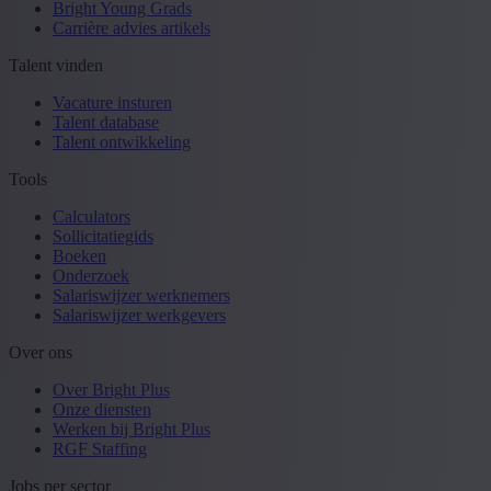
Bright Young Grads
Carrière advies artikels
Talent vinden
Vacature insturen
Talent database
Talent ontwikkeling
Tools
Calculators
Sollicitatiegids
Boeken
Onderzoek
Salariswijzer werknemers
Salariswijzer werkgevers
Over ons
Over Bright Plus
Onze diensten
Werken bij Bright Plus
RGF Staffing
Jobs per sector