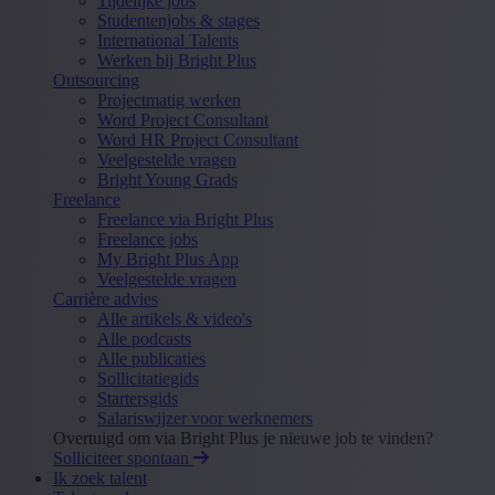
Tijdelijke jobs
Studentenjobs & stages
International Talents
Werken bij Bright Plus
Outsourcing
Projectmatig werken
Word Project Consultant
Word HR Project Consultant
Veelgestelde vragen
Bright Young Grads
Freelance
Freelance via Bright Plus
Freelance jobs
My Bright Plus App
Veelgestelde vragen
Carrière advies
Alle artikels & video's
Alle podcasts
Alle publicaties
Sollicitatiegids
Startersgids
Salariswijzer voor werknemers
Overtuigd om via Bright Plus je nieuwe job te vinden?
Solliciteer spontaan
Ik zoek talent