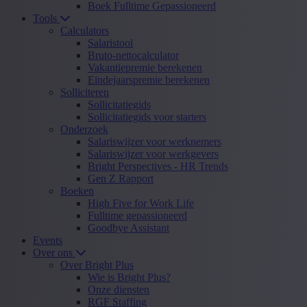
Boek Fulltime Gepassioneerd
Tools
Calculators
Salaristool
Bruto-nettocalculator
Vakantiepremie berekenen
Eindejaarspremie berekenen
Solliciteren
Sollicitatiegids
Sollicitatiegids voor starters
Onderzoek
Salariswijzer voor werknemers
Salariswijzer voor werkgevers
Bright Perspectives - HR Trends
Gen Z Rapport
Boeken
High Five for Work Life
Fulltime gepassioneerd
Goodbye Assistant
Events
Over ons
Over Bright Plus
Wie is Bright Plus?
Onze diensten
RGF Staffing