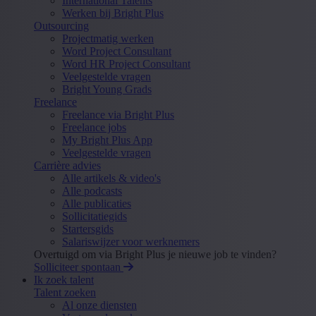
International Talents
Werken bij Bright Plus
Outsourcing
Projectmatig werken
Word Project Consultant
Word HR Project Consultant
Veelgestelde vragen
Bright Young Grads
Freelance
Freelance via Bright Plus
Freelance jobs
My Bright Plus App
Veelgestelde vragen
Carrière advies
Alle artikels & video's
Alle podcasts
Alle publicaties
Sollicitatiegids
Startersgids
Salariswijzer voor werknemers
Overtuigd om via Bright Plus je nieuwe job te vinden?
Solliciteer spontaan
Ik zoek talent
Talent zoeken
Al onze diensten