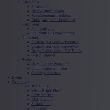
Calculators
Salaristool
Bruto-nettocalculator
Vakantiepremie berekenen
Eindejaarspremie berekenen
Solliciteren
Sollicitatiegids
Sollicitatiegids voor starters
Onderzoek
Salariswijzer voor werknemers
Salariswijzer voor werkgevers
Bright Perspectives - HR Trends
Gen Z Rapport
Boeken
High Five for Work Life
Fulltime gepassioneerd
Goodbye Assistant
Events
Over ons
Over Bright Plus
Wie is Bright Plus?
Onze diensten
RGF Staffing
Sustainability
In de pers