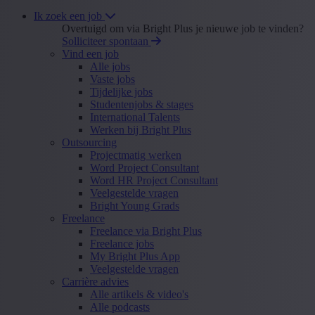
Ik zoek een job
Overtuigd om via Bright Plus je nieuwe job te vinden?
Solliciteer spontaan
Vind een job
Alle jobs
Vaste jobs
Tijdelijke jobs
Studentenjobs & stages
International Talents
Werken bij Bright Plus
Outsourcing
Projectmatig werken
Word Project Consultant
Word HR Project Consultant
Veelgestelde vragen
Bright Young Grads
Freelance
Freelance via Bright Plus
Freelance jobs
My Bright Plus App
Veelgestelde vragen
Carrière advies
Alle artikels & video's
Alle podcasts