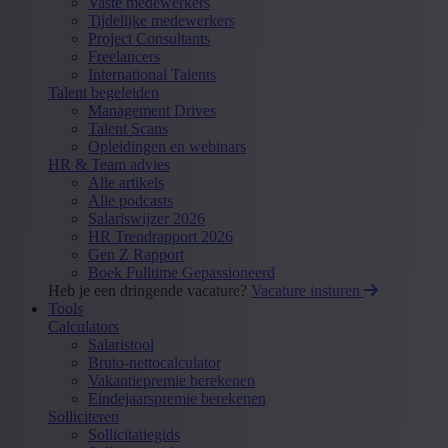
Vaste medewerkers
Tijdelijke medewerkers
Project Consultants
Freelancers
International Talents
Talent begeleiden
Management Drives
Talent Scans
Opleidingen en webinars
HR & Team advies
Alle artikels
Alle podcasts
Salariswijzer 2026
HR Trendrapport 2026
Gen Z Rapport
Boek Fulltime Gepassioneerd
Heb je een dringende vacature?
Vacature insturen
Tools
Calculators
Salaristool
Bruto-nettocalculator
Vakantiepremie berekenen
Eindejaarspremie berekenen
Solliciteren
Sollicitatiegids