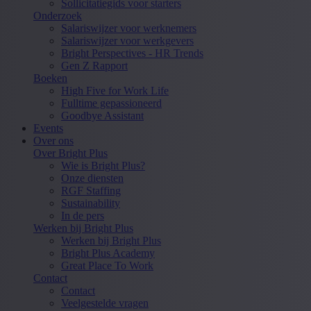
Sollicitatiegids voor starters
Onderzoek
Salariswijzer voor werknemers
Salariswijzer voor werkgevers
Bright Perspectives - HR Trends
Gen Z Rapport
Boeken
High Five for Work Life
Fulltime gepassioneerd
Goodbye Assistant
Events
Over ons
Over Bright Plus
Wie is Bright Plus?
Onze diensten
RGF Staffing
Sustainability
In de pers
Werken bij Bright Plus
Werken bij Bright Plus
Bright Plus Academy
Great Place To Work
Contact
Contact
Veelgestelde vragen