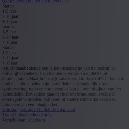
Benieuwd hoe we dit berekenen?
Starter
1-5 jaar
6-10 jaar
+10 jaar
Starter
1-5 jaar
6-10 jaar
+10 jaar
Starter
1-5 jaar
6-10 jaar
+10 jaar
Als Onthaalbediende ben je het visitekaartje van het bedrijf. Je
ontvangt bezoekers, staat klanten te woord en ondersteunt
administratief. Maar hoe ziet je salaris eruit in deze rol? De lonen in
onderstaande tabellen zijn gemiddelden. Afhankelijk van je
werkervaring, regio en competenties kan je loon afwijken van het
gemiddelde. Bovendien gaat het hier om brutolonen, exclusief
extralegale voordelen, bonussen of andere extra’s die vaak deel
uitmaken van een totaalpakket.
Hoe sta jij ervoor? Ontdek de salaristool
Toon Onthaalbediende jobs
Vergelijkbare salarissen