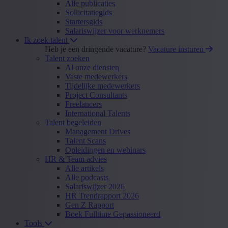
Alle publicaties
Sollicitatiegids
Startersgids
Salariswijzer voor werknemers
Ik zoek talent
Heb je een dringende vacature?
Vacature insturen
Talent zoeken
Al onze diensten
Vaste medewerkers
Tijdelijke medewerkers
Project Consultants
Freelancers
International Talents
Talent begeleiden
Management Drives
Talent Scans
Opleidingen en webinars
HR & Team advies
Alle artikels
Alle podcasts
Salariswijzer 2026
HR Trendrapport 2026
Gen Z Rapport
Boek Fulltime Gepassioneerd
Tools