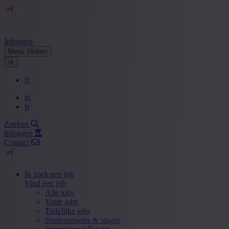
Inloggen
Menu
Sluiten
nl
fr
nl
fr
Zoeken
Inloggen
Contact
Ik zoek een job
Vind een job
Alle jobs
Vaste jobs
Tijdelijke jobs
Studentenjobs & stages