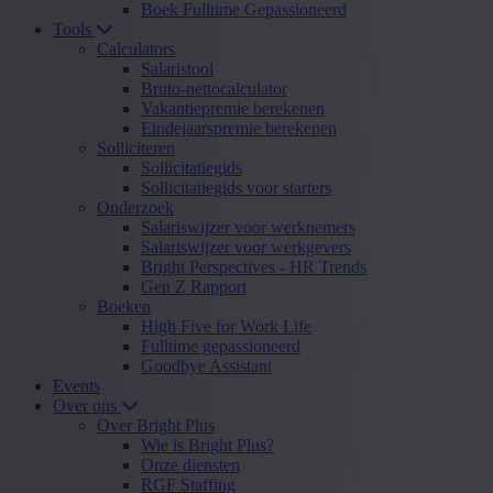
Boek Fulltime Gepassioneerd
Tools
Calculators
Salaristool
Bruto-nettocalculator
Vakantiepremie berekenen
Eindejaarspremie berekenen
Solliciteren
Sollicitatiegids
Sollicitatiegids voor starters
Onderzoek
Salariswijzer voor werknemers
Salariswijzer voor werkgevers
Bright Perspectives - HR Trends
Gen Z Rapport
Boeken
High Five for Work Life
Fulltime gepassioneerd
Goodbye Assistant
Events
Over ons
Over Bright Plus
Wie is Bright Plus?
Onze diensten
RGF Staffing