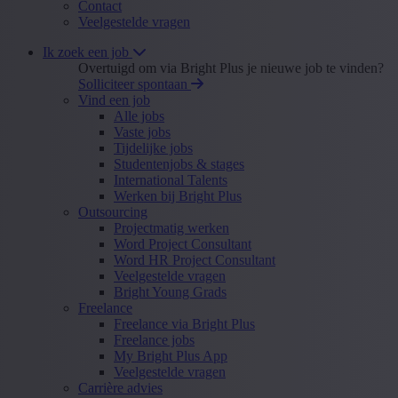
Contact
Veelgestelde vragen
Ik zoek een job
Overtuigd om via Bright Plus je nieuwe job te vinden?
Solliciteer spontaan
Vind een job
Alle jobs
Vaste jobs
Tijdelijke jobs
Studentenjobs & stages
International Talents
Werken bij Bright Plus
Outsourcing
Projectmatig werken
Word Project Consultant
Word HR Project Consultant
Veelgestelde vragen
Bright Young Grads
Freelance
Freelance via Bright Plus
Freelance jobs
My Bright Plus App
Veelgestelde vragen
Carrière advies