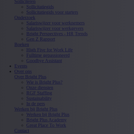
Solliciteren
Sollicitatiegids
Sollicitatiegids voor starters
Onderzoek
Salariswijzer voor werknemers
Salariswijzer voor werkgevers
Bright Perspectives - HR Trends
Gen Z Rapport
Boeken
High Five for Work Life
Fulltime gepassioneerd
Goodbye Assistant
Events
Over ons
Over Bright Plus
Wie is Bright Plus?
Onze diensten
RGF Staffing
Sustainability
In de pers
Werken bij Bright Plus
Werken bij Bright Plus
Bright Plus Academy
Great Place To Work
Contact