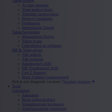
Talent zoeken
Al onze diensten
Vaste medewerkers
Tijdelijke medewerkers
Project Consultants
Freelancers
International Talents
Talent begeleiden
Management Drives
Talent Scans
Opleidingen en webinars
HR & Team advies
Alle artikels
Alle podcasts
Salariswijzer 2026
HR Trendrapport 2026
Gen Z Rapport
Boek Fulltime Gepassioneerd
Heb je een dringende vacature?
Vacature insturen
Tools
Calculators
Salaristool
Bruto-nettocalculator
Vakantiepremie berekenen
Eindejaarspremie berekenen