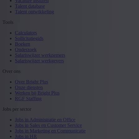
Vacature insturen
Talent database
Talent ontwikkeling
Tools
Calculators
Sollicitatiegids
Boeken
Onderzoek
Salariswijzer werknemers
Salariswijzer werkgevers
Over ons
Over Bright Plus
Onze diensten
Werken bij Bright Plus
RGF Staffing
Jobs per sector
Jobs in Administratie en Office
Jobs in Sales en Customer Service
Jobs in Marketing en Communicatie
Jobs in HR