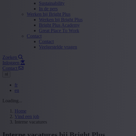
Sustainability
In de pers
Werken bij Bright Plus
Werken bij Bright Plus
Bright Plus Academy
Great Place To Work
Contact
Contact
Veelgestelde vragen
Zoeken
Inloggen
Contact
nl
fr
en
Loading...
Home
Vind een job
Interne vacatures
Interne vacatures bij Bright Plus