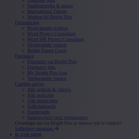
Tijdelijke jobs
Studentenjobs & stages
International Talents
Werken bij Bright Plus
Outsourcing
Projectmatig werken
Word Project Consultant
Word HR Project Consultant
Veelgestelde vragen
Bright Young Grads
Freelance
Freelance via Bright Plus
Freelance jobs
My Bright Plus App
Veelgestelde vragen
Carrière advies
Alle artikels & video's
Alle podcasts
Alle publicaties
Sollicitatiegids
Startersgids
Salariswijzer voor werknemers
Overtuigd om via Bright Plus je nieuwe job te vinden?
Solliciteer spontaan
Ik zoek talent