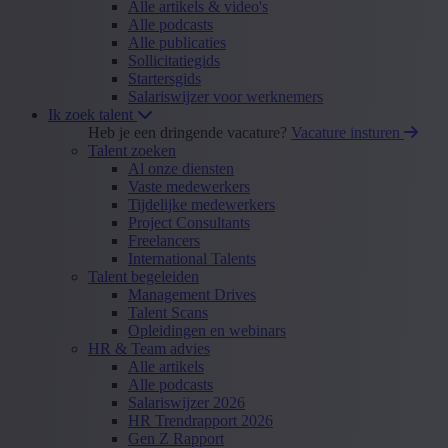
Alle artikels & video's
Alle podcasts
Alle publicaties
Sollicitatiegids
Startersgids
Salariswijzer voor werknemers
Ik zoek talent
Heb je een dringende vacature?
Vacature insturen
Talent zoeken
Al onze diensten
Vaste medewerkers
Tijdelijke medewerkers
Project Consultants
Freelancers
International Talents
Talent begeleiden
Management Drives
Talent Scans
Opleidingen en webinars
HR & Team advies
Alle artikels
Alle podcasts
Salariswijzer 2026
HR Trendrapport 2026
Gen Z Rapport