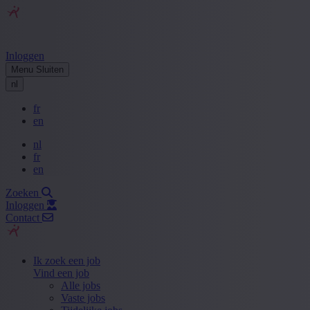
Inloggen
Menu
Sluiten
nl
fr
en
nl
fr
en
Zoeken
Inloggen
Contact
Ik zoek een job
Vind een job
Alle jobs
Vaste jobs