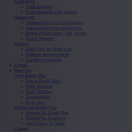
Solliciteren
Sollicitatiegids
Sollicitatiegids voor starters
Onderzoek
Salariswijzer voor werknemers
Salariswijzer voor werkgevers
Bright Perspectives - HR Trends
Gen Z Rapport
Boeken
High Five for Work Life
Fulltime gepassioneerd
Goodbye Assistant
Events
Over ons
Over Bright Plus
Wie is Bright Plus?
Onze diensten
RGF Staffing
Sustainability
In de pers
Werken bij Bright Plus
Werken bij Bright Plus
Bright Plus Academy
Great Place To Work
Contact