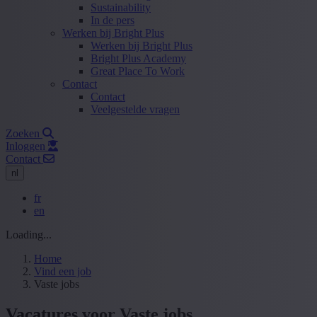
Sustainability
In de pers
Werken bij Bright Plus
Werken bij Bright Plus
Bright Plus Academy
Great Place To Work
Contact
Contact
Veelgestelde vragen
Zoeken
Inloggen
Contact
nl
fr
en
Loading...
Home
Vind een job
Vaste jobs
Vacatures voor Vaste jobs