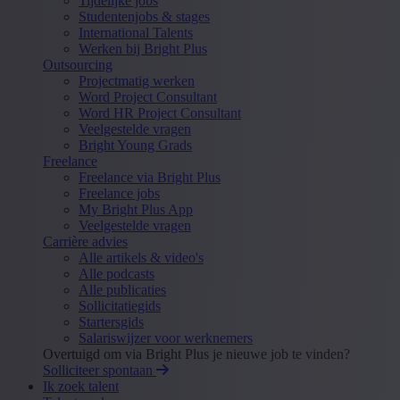
Tijdelijke jobs
Studentenjobs & stages
International Talents
Werken bij Bright Plus
Outsourcing
Projectmatig werken
Word Project Consultant
Word HR Project Consultant
Veelgestelde vragen
Bright Young Grads
Freelance
Freelance via Bright Plus
Freelance jobs
My Bright Plus App
Veelgestelde vragen
Carrière advies
Alle artikels & video's
Alle podcasts
Alle publicaties
Sollicitatiegids
Startersgids
Salariswijzer voor werknemers
Overtuigd om via Bright Plus je nieuwe job te vinden?
Solliciteer spontaan
Ik zoek talent