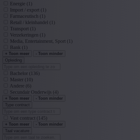
Energie
(1)
Import / export
(1)
Farmaceutisch
(1)
Retail / kleinhandel
(1)
Transport
(1)
Verzekeringen
(1)
Media, Entertainment, Sport
(1)
Bank
(1)
+ Toon meer
- Toon minder
Opleiding
Bachelor
(136)
Master
(10)
Andere
(6)
Secundair Onderwijs
(4)
+ Toon meer
- Toon minder
Type contract
Vast contract
(145)
+ Toon meer
- Toon minder
Taal vacature