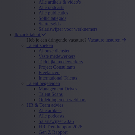
Alle artikels & video's
Alle podcasts
Alle publicaties
Sollicitatiegids
Startersgids
Salariswijzer voor werknemers
Ik zoek talent
Heb je een dringende vacature?
Vacature insturen
Talent zoeken
Al onze diensten
Vaste medewerkers
Tijdelijke medewerkers
Project Consultants
Freelancers
International Talents
Talent begeleiden
Management Drives
Talent Scans
Opleidingen en webinars
HR & Team advies
Alle artikels
Alle podcasts
Salariswijzer 2026
HR Trendrapport 2026
Gen Z Rapport