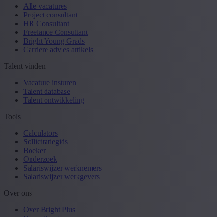
Alle vacatures
Project consultant
HR Consultant
Freelance Consultant
Bright Young Grads
Carrière advies artikels
Talent vinden
Vacature insturen
Talent database
Talent ontwikkeling
Tools
Calculators
Sollicitatiegids
Boeken
Onderzoek
Salariswijzer werknemers
Salariswijzer werkgevers
Over ons
Over Bright Plus