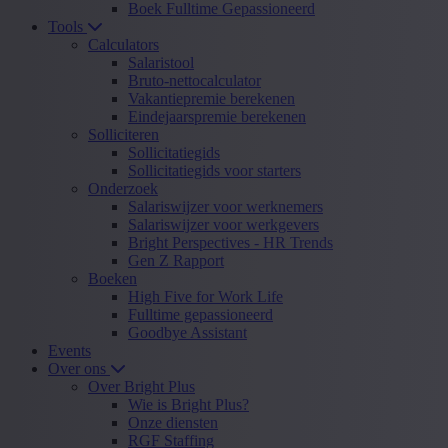
Boek Fulltime Gepassioneerd
Tools
Calculators
Salaristool
Bruto-nettocalculator
Vakantiepremie berekenen
Eindejaarspremie berekenen
Solliciteren
Sollicitatiegids
Sollicitatiegids voor starters
Onderzoek
Salariswijzer voor werknemers
Salariswijzer voor werkgevers
Bright Perspectives - HR Trends
Gen Z Rapport
Boeken
High Five for Work Life
Fulltime gepassioneerd
Goodbye Assistant
Events
Over ons
Over Bright Plus
Wie is Bright Plus?
Onze diensten
RGF Staffing