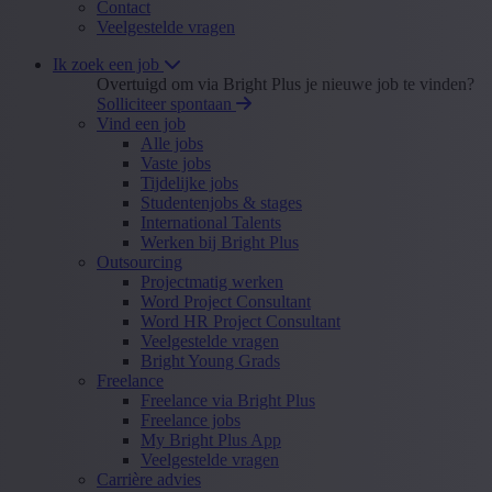
Contact
Veelgestelde vragen
Ik zoek een job
Overtuigd om via Bright Plus je nieuwe job te vinden?
Solliciteer spontaan
Vind een job
Alle jobs
Vaste jobs
Tijdelijke jobs
Studentenjobs & stages
International Talents
Werken bij Bright Plus
Outsourcing
Projectmatig werken
Word Project Consultant
Word HR Project Consultant
Veelgestelde vragen
Bright Young Grads
Freelance
Freelance via Bright Plus
Freelance jobs
My Bright Plus App
Veelgestelde vragen
Carrière advies