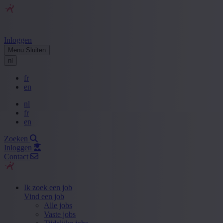
Inloggen
Menu
Sluiten
nl
fr
en
nl
fr
en
Zoeken
Inloggen
Contact
Ik zoek een job
Vind een job
Alle jobs
Vaste jobs