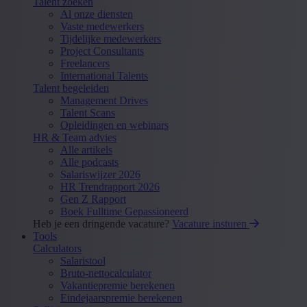
Talent zoeken
Al onze diensten
Vaste medewerkers
Tijdelijke medewerkers
Project Consultants
Freelancers
International Talents
Talent begeleiden
Management Drives
Talent Scans
Opleidingen en webinars
HR & Team advies
Alle artikels
Alle podcasts
Salariswijzer 2026
HR Trendrapport 2026
Gen Z Rapport
Boek Fulltime Gepassioneerd
Heb je een dringende vacature?
Vacature insturen
Tools
Calculators
Salaristool
Bruto-nettocalculator
Vakantiepremie berekenen
Eindejaarspremie berekenen