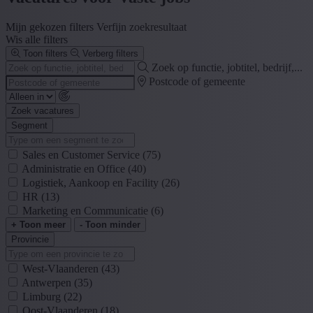
Mijn gekozen filters
Verfijn zoekresultaat
Wis alle filters
Toon filters
Verberg filters
Zoek op functie, jobtitel, bedrijf,...
Postcode of gemeente
Zoek vacatures
Segment
Sales en Customer Service
(75)
Administratie en Office
(40)
Logistiek, Aankoop en Facility
(26)
HR
(13)
Marketing en Communicatie
(6)
+ Toon meer
- Toon minder
Provincie
West-Vlaanderen
(43)
Antwerpen
(35)
Limburg
(22)
Oost-Vlaanderen
(18)