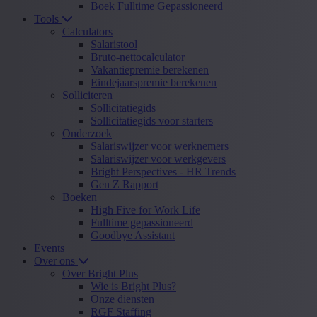
Boek Fulltime Gepassioneerd
Tools
Calculators
Salaristool
Bruto-nettocalculator
Vakantiepremie berekenen
Eindejaarspremie berekenen
Solliciteren
Sollicitatiegids
Sollicitatiegids voor starters
Onderzoek
Salariswijzer voor werknemers
Salariswijzer voor werkgevers
Bright Perspectives - HR Trends
Gen Z Rapport
Boeken
High Five for Work Life
Fulltime gepassioneerd
Goodbye Assistant
Events
Over ons
Over Bright Plus
Wie is Bright Plus?
Onze diensten
RGF Staffing