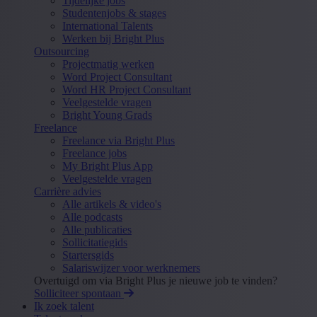
Tijdelijke jobs
Studentenjobs & stages
International Talents
Werken bij Bright Plus
Outsourcing
Projectmatig werken
Word Project Consultant
Word HR Project Consultant
Veelgestelde vragen
Bright Young Grads
Freelance
Freelance via Bright Plus
Freelance jobs
My Bright Plus App
Veelgestelde vragen
Carrière advies
Alle artikels & video's
Alle podcasts
Alle publicaties
Sollicitatiegids
Startersgids
Salariswijzer voor werknemers
Overtuigd om via Bright Plus je nieuwe job te vinden?
Solliciteer spontaan
Ik zoek talent