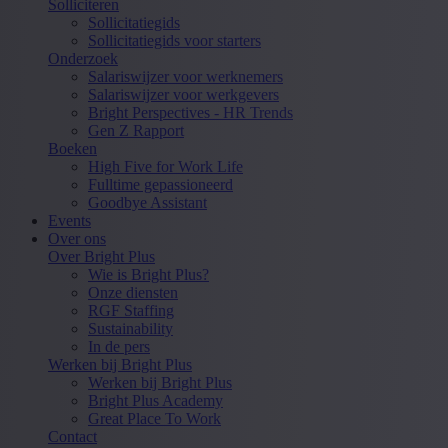
Solliciteren
Sollicitatiegids
Sollicitatiegids voor starters
Onderzoek
Salariswijzer voor werknemers
Salariswijzer voor werkgevers
Bright Perspectives - HR Trends
Gen Z Rapport
Boeken
High Five for Work Life
Fulltime gepassioneerd
Goodbye Assistant
Events
Over ons
Over Bright Plus
Wie is Bright Plus?
Onze diensten
RGF Staffing
Sustainability
In de pers
Werken bij Bright Plus
Werken bij Bright Plus
Bright Plus Academy
Great Place To Work
Contact