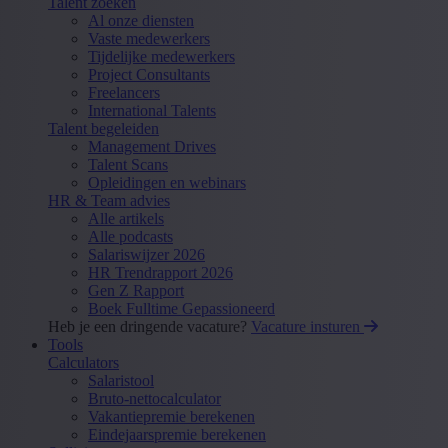
Talent zoeken
Al onze diensten
Vaste medewerkers
Tijdelijke medewerkers
Project Consultants
Freelancers
International Talents
Talent begeleiden
Management Drives
Talent Scans
Opleidingen en webinars
HR & Team advies
Alle artikels
Alle podcasts
Salariswijzer 2026
HR Trendrapport 2026
Gen Z Rapport
Boek Fulltime Gepassioneerd
Heb je een dringende vacature?
Vacature insturen
Tools
Calculators
Salaristool
Bruto-nettocalculator
Vakantiepremie berekenen
Eindejaarspremie berekenen