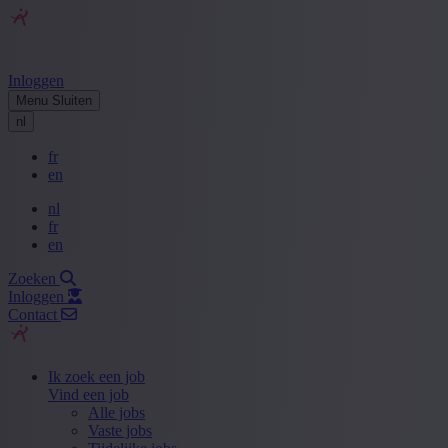
Inloggen
Menu
Sluiten
nl
fr
en
nl
fr
en
Zoeken
Inloggen
Contact
Ik zoek een job
Vind een job
Alle jobs
Vaste jobs