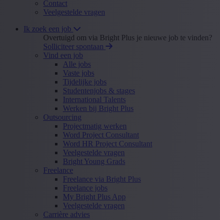
Contact
Veelgestelde vragen
Ik zoek een job
Overtuigd om via Bright Plus je nieuwe job te vinden?
Solliciteer spontaan
Vind een job
Alle jobs
Vaste jobs
Tijdelijke jobs
Studentenjobs & stages
International Talents
Werken bij Bright Plus
Outsourcing
Projectmatig werken
Word Project Consultant
Word HR Project Consultant
Veelgestelde vragen
Bright Young Grads
Freelance
Freelance via Bright Plus
Freelance jobs
My Bright Plus App
Veelgestelde vragen
Carrière advies