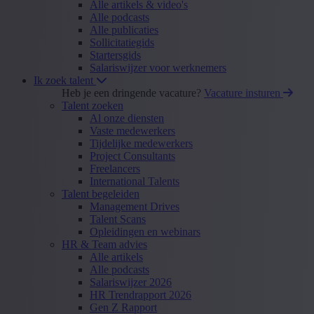
Alle artikels & video's
Alle podcasts
Alle publicaties
Sollicitatiegids
Startersgids
Salariswijzer voor werknemers
Ik zoek talent
Heb je een dringende vacature?
Vacature insturen
Talent zoeken
Al onze diensten
Vaste medewerkers
Tijdelijke medewerkers
Project Consultants
Freelancers
International Talents
Talent begeleiden
Management Drives
Talent Scans
Opleidingen en webinars
HR & Team advies
Alle artikels
Alle podcasts
Salariswijzer 2026
HR Trendrapport 2026
Gen Z Rapport