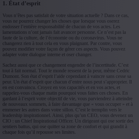
1. État d’esprit
Vous n’êtes pas satisfait de votre situation actuelle ? Dans ce cas,
vous ne pourrez changer les choses que lorsque vous oserez
endosser l’entière responsabilité de chacun de vos actes. Les
lamentations n’ont jamais fait avancer personne. Ce n’est pas la
faute de la culture, de l’économie ou du coronavirus. Vous ne
changerez rien à tout cela en vous plaignant. Par contre, vous
pouvez modifier votre façon de gérer ces aspects. Vous pouvez
adapter votre dialogue interne et oser changer.
Sachez aussi que ce changement engendre de l’incertitude. C’est
tout à fait normal. Tout le monde ressent de la peur, même Cedric
Dumont. Son état d’esprit l’aide cependant à vaincre sans cesse sa
peur. Un état d’esprit que chacun d’entre nous peut s’approprier. Il
en est convaincu. Croyez en vos capacités et en vos actes, et
rappelez-vous chaque matin pourquoi vous faites ces choses. En
gardant à l’esprit votre objectif de vie, vous parviendrez à atteindre
de nouveaux sommets, à faire davantage que « vous occuper » et à
emmener les autres dans votre sillon. C’est le tremplin vers le
leadership inspirationnel. Ainsi, plus qu’un CEO, vous devenez un
CIO : un Chief Inspirational Officer. Un dirigeant qui ose sortir des
sentiers battus, qui ose quitter sa zone de confort et qui grandit à
chaque fois qu’il repousse ses limites.