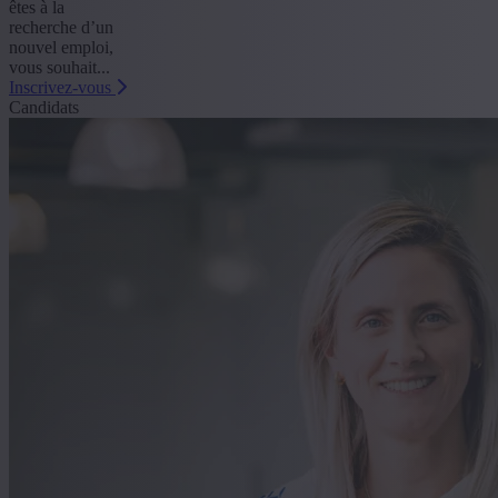
êtes à la
recherche d’un
nouvel emploi,
vous souhait...
Inscrivez-vous
Candidats