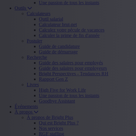
Une passion de tous les instants
Outils
Calculateurs
Outil salarial
Calculateur brut-net
Calculez votre pécule de vacances
Calculer la prime de fin d'année
Postuler
Guide de candidature
Guide de démarrage
Recherche
Guide des salaires pour employés
Guide des salaires pour employeurs
Bright Perspectives - Tendances RH
Rapport Gen Z
Livres
High Five for Work Life
Une passion de tous les instants
Goodbye Assistant
Événements
À propos
À propos de Bright Plus
Qui est Bright Plus ?
Nos services
RGF staffing