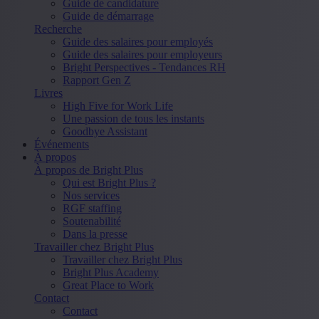
Guide de candidature
Guide de démarrage
Recherche
Guide des salaires pour employés
Guide des salaires pour employeurs
Bright Perspectives - Tendances RH
Rapport Gen Z
Livres
High Five for Work Life
Une passion de tous les instants
Goodbye Assistant
Événements
À propos
À propos de Bright Plus
Qui est Bright Plus ?
Nos services
RGF staffing
Soutenabilité
Dans la presse
Travailler chez Bright Plus
Travailler chez Bright Plus
Bright Plus Academy
Great Place to Work
Contact
Contact