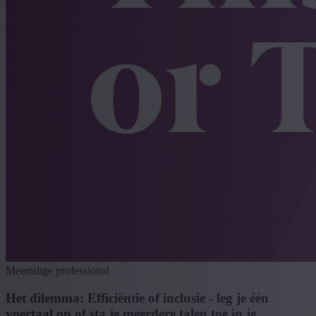
Meertalige professional
Het dilemma: Efficiëntie of inclusie - leg je één
voertaal op of sta je meerdere talen toe in je