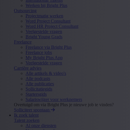
International Talents
Werken bij Bright Plus
Outsourcing
Projectmatig werken
Word Project Consultant
Word HR Project Consultant
Veelgestelde vragen
Bright Young Grads
Freelance
Freelance via Bright Plus
Freelance jobs
My Bright Plus App
Veelgestelde vragen
Carrière advies
Alle artikels & video's
Alle podcasts
Alle publicaties
Sollicitatiegids
Startersgids
Salariswijzer voor werknemers
Overtuigd om via Bright Plus je nieuwe job te vinden?
Solliciteer spontaan
Ik zoek talent
Talent zoeken
Al onze diensten