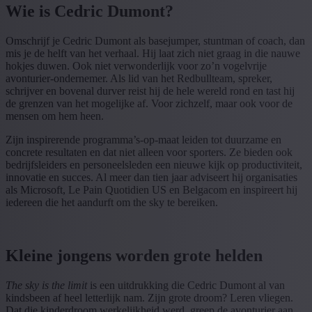
Wie is Cedric Dumont?
Omschrijf je Cedric Dumont als basejumper, stuntman of coach, dan
mis je de helft van het verhaal. Hij laat zich niet graag in die nauwe
hokjes duwen. Ook niet verwonderlijk voor zo’n vogelvrije
avonturier-ondernemer. Als lid van het Redbullteam, spreker,
schrijver en bovenal durver reist hij de hele wereld rond en tast hij
de grenzen van het mogelijke af. Voor zichzelf, maar ook voor de
mensen om hem heen.
Zijn inspirerende programma’s-op-maat leiden tot duurzame en
concrete resultaten en dat niet alleen voor sporters. Ze bieden ook
bedrijfsleiders en personeelsleden een nieuwe kijk op productiviteit,
innovatie en succes. Al meer dan tien jaar adviseert hij organisaties
als Microsoft, Le Pain Quotidien US en Belgacom en inspireert hij
iedereen die het aandurft om the sky te bereiken.
Kleine jongens worden grote helden
The sky is the limit
is een uitdrukking die Cedric Dumont al van
kindsbeen af heel letterlijk nam. Zijn grote droom? Leren vliegen.
Dat die kinderdroom werkelijkheid werd, greep de avonturier aan