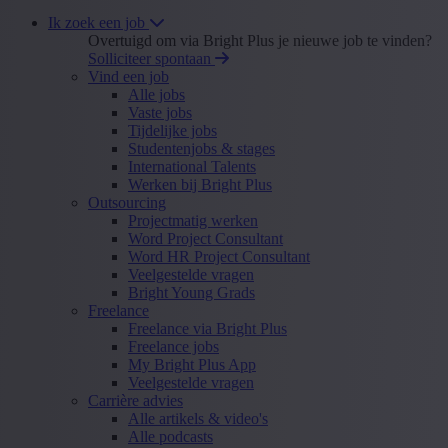
Ik zoek een job
Overtuigd om via Bright Plus je nieuwe job te vinden?
Solliciteer spontaan
Vind een job
Alle jobs
Vaste jobs
Tijdelijke jobs
Studentenjobs & stages
International Talents
Werken bij Bright Plus
Outsourcing
Projectmatig werken
Word Project Consultant
Word HR Project Consultant
Veelgestelde vragen
Bright Young Grads
Freelance
Freelance via Bright Plus
Freelance jobs
My Bright Plus App
Veelgestelde vragen
Carrière advies
Alle artikels & video's
Alle podcasts