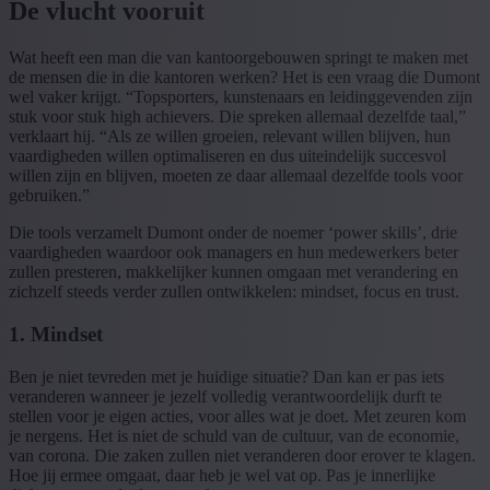
De vlucht vooruit
Wat heeft een man die van kantoorgebouwen springt te maken met
de mensen die in die kantoren werken? Het is een vraag die Dumont
wel vaker krijgt. “Topsporters, kunstenaars en leidinggevenden zijn
stuk voor stuk high achievers. Die spreken allemaal dezelfde taal,”
verklaart hij. “Als ze willen groeien, relevant willen blijven, hun
vaardigheden willen optimaliseren en dus uiteindelijk succesvol
willen zijn en blijven, moeten ze daar allemaal dezelfde tools voor
gebruiken.”
Die tools verzamelt Dumont onder de noemer ‘power skills’, drie
vaardigheden waardoor ook managers en hun medewerkers beter
zullen presteren, makkelijker kunnen omgaan met verandering en
zichzelf steeds verder zullen ontwikkelen: mindset, focus en trust.
1. Mindset
Ben je niet tevreden met je huidige situatie? Dan kan er pas iets
veranderen wanneer je jezelf volledig verantwoordelijk durft te
stellen voor je eigen acties, voor alles wat je doet. Met zeuren kom
je nergens. Het is niet de schuld van de cultuur, van de economie,
van corona. Die zaken zullen niet veranderen door erover te klagen.
Hoe jij ermee omgaat, daar heb je wel vat op. Pas je innerlijke