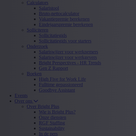
Calculators
Salaristool
Bruto-nettocalculator
Vakantiepremie berekenen
Eindejaarspremie berekenen
Solliciteren
Sollicitatiegids
Sollicitatiegids voor starters
Onderzoek
Salariswijzer voor werknemers
Salariswijzer voor werkgevers
Bright Perspectives - HR Trends
Gen Z Rapport
Boeken
High Five for Work Life
Fulltime gepassioneerd
Goodbye Assistant
Events
Over ons
Over Bright Plus
Wie is Bright Plus?
Onze diensten
RGF Staffing
Sustainability
In de pers