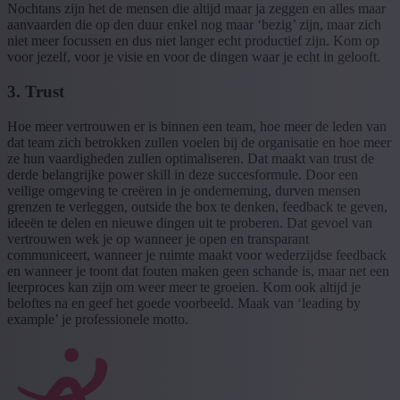
Nochtans zijn het de mensen die altijd maar ja zeggen en alles maar
aanvaarden die op den duur enkel nog maar ‘bezig’ zijn, maar zich
niet meer focussen en dus niet langer echt productief zijn. Kom op
voor jezelf, voor je visie en voor de dingen waar je echt in gelooft.
3. Trust
Hoe meer vertrouwen er is binnen een team, hoe meer de leden van
dat team zich betrokken zullen voelen bij de organisatie en hoe meer
ze hun vaardigheden zullen optimaliseren. Dat maakt van trust de
derde belangrijke power skill in deze succesformule. Door een
veilige omgeving te creëren in je onderneming, durven mensen
grenzen te verleggen, outside the box te denken, feedback te geven,
ideeën te delen en nieuwe dingen uit te proberen. Dat gevoel van
vertrouwen wek je op wanneer je open en transparant
communiceert, wanneer je ruimte maakt voor wederzijdse feedback
en wanneer je toont dat fouten maken geen schande is, maar net een
leerproces kan zijn om weer meer te groeien. Kom ook altijd je
beloftes na en geef het goede voorbeeld. Maak van ‘leading by
example’ je professionele motto.