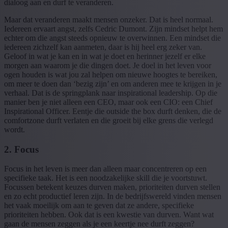
dialoog aan en durf te veranderen.
Maar dat veranderen maakt mensen onzeker. Dat is heel normaal.
Iedereen ervaart angst, zelfs Cedric Dumont. Zijn mindset helpt hem
echter om die angst steeds opnieuw te overwinnen. Een mindset die
iedereen zichzelf kan aanmeten, daar is hij heel erg zeker van.
Geloof in wat je kan en in wat je doet en herinner jezelf er elke
morgen aan waarom je die dingen doet. Je doel in het leven voor
ogen houden is wat jou zal helpen om nieuwe hoogtes te bereiken,
om meer te doen dan ‘bezig zijn’ en om anderen mee te krijgen in je
verhaal. Dat is de springplank naar inspirational leadership. Op die
manier ben je niet alleen een CEO, maar ook een CIO: een Chief
Inspirational Officer. Eentje die outside the box durft denken, die de
comfortzone durft verlaten en die groeit bij elke grens die verlegd
wordt.
2. Focus
Focus in het leven is meer dan alleen maar concentreren op een
specifieke taak. Het is een noodzakelijke skill die je voortstuwt.
Focussen betekent keuzes durven maken, prioriteiten durven stellen
en zo echt productief leren zijn. In de bedrijfswereld vinden mensen
het vaak moeilijk om aan te geven dat ze andere, specifieke
prioriteiten hebben. Ook dat is een kwestie van durven. Want wat
gaan de mensen zeggen als je een keertje nee durft zeggen?