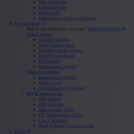
Alle publicaties
Sollicitatiegids
Startersgids
Salariswijzer voor werknemers
Ik zoek talent
Heb je een dringende vacature?
Vacature insturen
Talent zoeken
Al onze diensten
Vaste medewerkers
Tijdelijke medewerkers
Project Consultants
Freelancers
International Talents
Talent begeleiden
Management Drives
Talent Scans
Opleidingen en webinars
HR & Team advies
Alle artikels
Alle podcasts
Salariswijzer 2026
HR Trendrapport 2026
Gen Z Rapport
Boek Fulltime Gepassioneerd
Tools