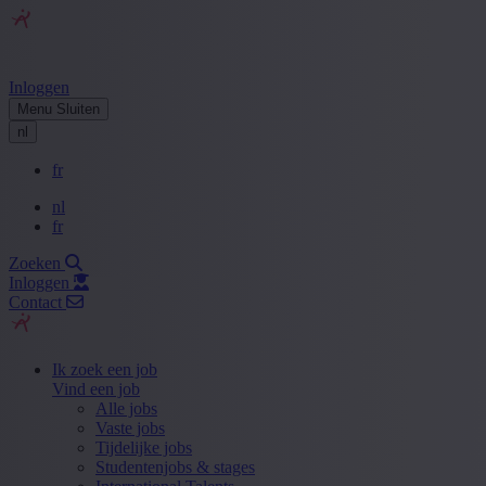
Inloggen
Menu
Sluiten
nl
fr
nl
fr
Zoeken
Inloggen
Contact
Ik zoek een job
Vind een job
Alle jobs
Vaste jobs
Tijdelijke jobs
Studentenjobs & stages