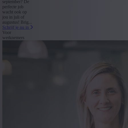
september? De
perfecte job
wacht ook op
jou in juli of
augustus! Brig...
Schrijf je nu in
Voor
werknemers