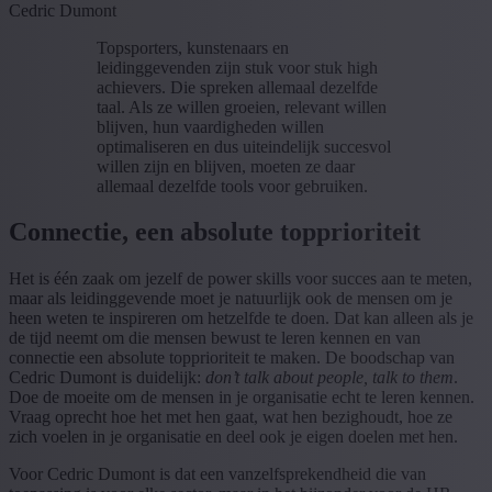
Cedric Dumont
Topsporters, kunstenaars en
leidinggevenden zijn stuk voor stuk high
achievers. Die spreken allemaal dezelfde
taal. Als ze willen groeien, relevant willen
blijven, hun vaardigheden willen
optimaliseren en dus uiteindelijk succesvol
willen zijn en blijven, moeten ze daar
allemaal dezelfde tools voor gebruiken.
Connectie, een absolute topprioriteit
Het is één zaak om jezelf de power skills voor succes aan te meten,
maar als leidinggevende moet je natuurlijk ook de mensen om je
heen weten te inspireren om hetzelfde te doen. Dat kan alleen als je
de tijd neemt om die mensen bewust te leren kennen en van
connectie een absolute topprioriteit te maken. De boodschap van
Cedric Dumont is duidelijk:
don’t talk about people, talk to them
.
Doe de moeite om de mensen in je organisatie echt te leren kennen.
Vraag oprecht hoe het met hen gaat, wat hen bezighoudt, hoe ze
zich voelen in je organisatie en deel ook je eigen doelen met hen.
Voor Cedric Dumont is dat een vanzelfsprekendheid die van