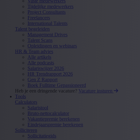
Vaste medewerkers
Tijdelijke medewerkers
Project Consultants
Freelancers
International Talents
Talent begeleiden
Management Drives
Talent Scans
Opleidingen en webinars
HR & Team advies
Alle artikels
Alle podcasts
Salariswijzer 2026
HR Trendrapport 2026
Gen Z Rapport
Boek Fulltime Gepassioneerd
Heb je een dringende vacature?
Vacature insturen
Tools
Calculators
Salaristool
Bruto-nettocalculator
Vakantiepremie berekenen
Eindejaarspremie berekenen
Solliciteren
Sollicitatiegids