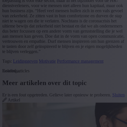
toepassing is voor elke sector, maar in het bijzonder voor de HR-
dienstverleners, voor wie mensen niet alleen hun kapitaal, maar ook
hun business zijn. “Heel veel mensen hullen zich in een vals gevoel
van zekerheid. Ze zitten vast in hun comfortzone en durven de stap
niet te wagen om die te verlaten. Nochtans is de coronacrisis het
ultieme bewijs dat zekerheid niet bestaat en dat we als ondernemers
dus beter focussen op een andere vorm van geruststelling die je wel
aan mensen kan geven. Doe dat in de vorm van open communicatie,
vertrouwen en empathie. Durf mensen inspireren om hun grenzen af
te tasten door zelf geïnspireerd te blijven en je eigen mogelijkheden
te blijven verleggen.”
Tags:
Leidinggeven
Motivatie
Performance management
Loading...
Related articles
Meer artikelen over dit topic
Er is een fout opgetreden. Gelieve later opnieuw te proberen.
Sluiten
Artikel