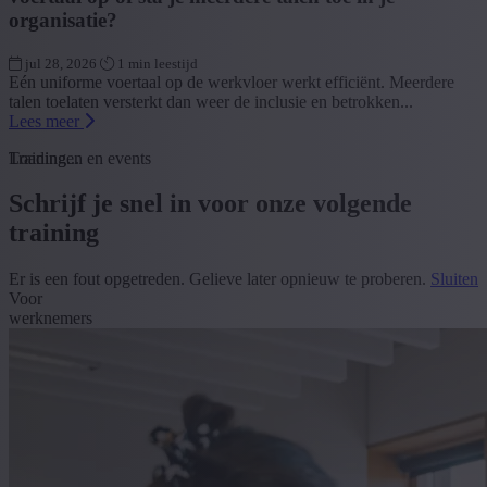
organisatie?
jul 28, 2026
1 min leestijd
Eén uniforme voertaal op de werkvloer werkt efficiënt. Meerdere
talen toelaten versterkt dan weer de inclusie en betrokken...
Lees meer
Loading...
Trainingen en events
Schrijf je snel in voor onze volgende
training
Er is een fout opgetreden. Gelieve later opnieuw te proberen.
Sluiten
Voor
werknemers