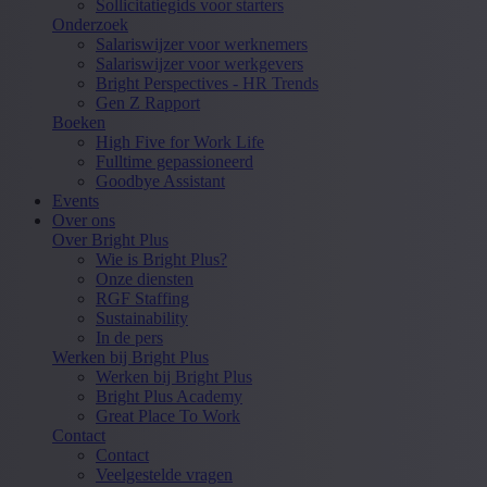
Sollicitatiegids voor starters
Onderzoek
Salariswijzer voor werknemers
Salariswijzer voor werkgevers
Bright Perspectives - HR Trends
Gen Z Rapport
Boeken
High Five for Work Life
Fulltime gepassioneerd
Goodbye Assistant
Events
Over ons
Over Bright Plus
Wie is Bright Plus?
Onze diensten
RGF Staffing
Sustainability
In de pers
Werken bij Bright Plus
Werken bij Bright Plus
Bright Plus Academy
Great Place To Work
Contact
Contact
Veelgestelde vragen