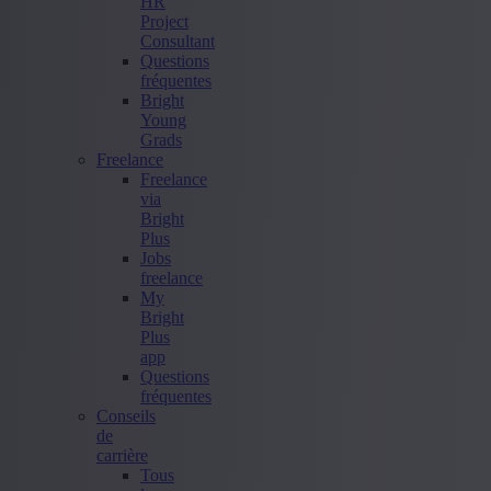
HR
Project
Consultant
Questions
fréquentes
Bright
Young
Grads
Freelance
Freelance
via
Bright
Plus
Jobs
freelance
My
Bright
Plus
app
Questions
fréquentes
Conseils
de
carrière
Tous