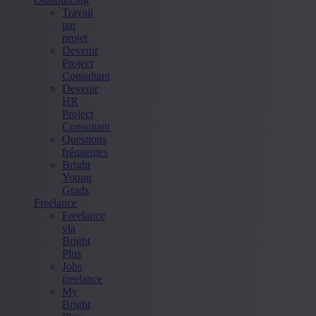
Travail
par
projet
Devenir
Project
Consultant
Devenir
HR
Project
Consultant
Questions
fréquentes
Bright
Young
Grads
Freelance
Freelance
via
Bright
Plus
Jobs
freelance
My
Bright