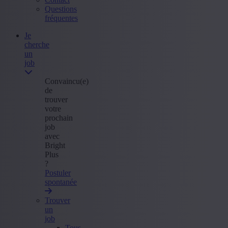
Questions
fréquentes
Je
cherche
un
job
Convaincu(e)
de
trouver
votre
prochain
job
avec
Bright
Plus
?
Postuler
spontanée
Trouver
un
job
Tous