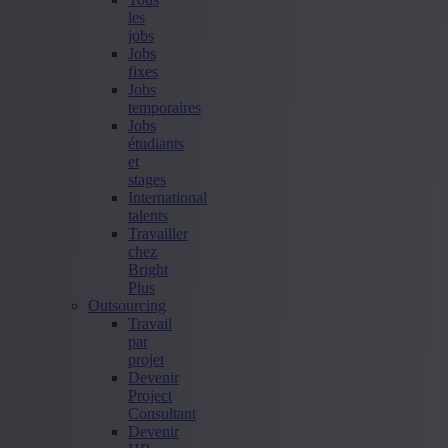
les
jobs
Jobs
fixes
Jobs
temporaires
Jobs
étudiants
et
stages
International
talents
Travailler
chez
Bright
Plus
Outsourcing
Travail
par
projet
Devenir
Project
Consultant
Devenir