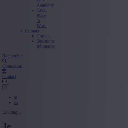
Academy
Great
Place
to
Work
Contact
Contact
Questions
fréquentes
Rechercher
Connexion
Contact
fr
nl
en
Loading...
Je