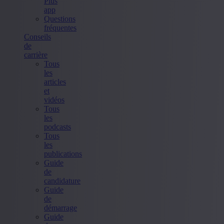
Plus
app
Questions
fréquentes
Conseils
de
carrière
Tous
les
articles
et
vidéos
Tous
les
podcasts
Tous
les
publications
Guide
de
candidature
Guide
de
démarrage
Guide