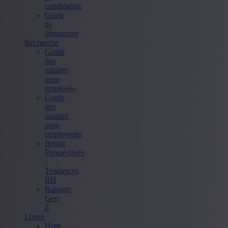
candidature
Guide
de
démarrage
Recherche
Guide
des
salaires
pour
employés
Guide
des
salaires
pour
employeurs
Bright
Perspectives
-
Tendances
RH
Rapport
Gen
Z
Livres
High