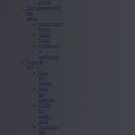
talents
Accompagnement
des
talents
Management
Drives
Talent
Scans
Formations
et
webinaires
Conseils
RH
Tous
les
articles
Tous
les
podcasts
Guide
des
salaires
2026
Tendances
RH