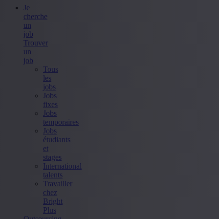
Je
cherche
un
job
Trouver
un
job
Tous
les
jobs
Jobs
fixes
Jobs
temporaires
Jobs
étudiants
et
stages
International
talents
Travailler
chez
Bright
Plus
Outsourcing