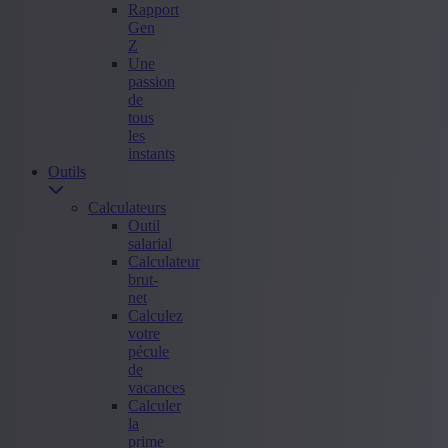
Rapport
Gen
Z
Une
passion
de
tous
les
instants
Outils
Calculateurs
Outil
salarial
Calculateur
brut-
net
Calculez
votre
pécule
de
vacances
Calculer
la
prime