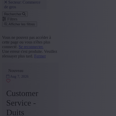
Secteur: Commerce
de gros
Rechercher
Filtres
Afficher les filtres
Code postal ou commune
Vous ne pouvez pas accéder à
cette page ou vous n'êtes plus
Rechercher
connecté.
Se reconnecter.
Une erreur s'est produite. Veuillez
Groupe de fonction
réessayer plus tard.
Fermer
Ventes et Service Client
(9)
+ Montrer plus
- Montrer moins
Nouveau
Province
Aug 7, 2026
Flandre Occidentale
(5)
Anvers
(2)
Customer
Limbourg
(2)
Service -
+ Montrer plus
- Montrer moins
Secteur
Duits