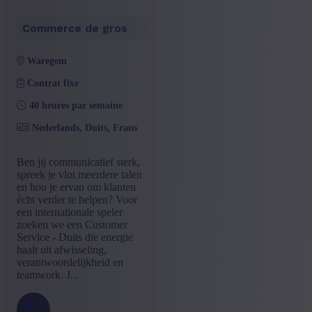
Commerce de gros
(9)
+ Montrer plus
- Montrer moins
Commerce de gros
Formation
waregem
Baccalauréat
(9)
Contrat fixe
+ Montrer plus
- Montrer moins
Type de contrat
40 heures par semaine
Nederlands, Duits, Frans
Contrat à durée indéterminée
(8)
Contrat d'intérim avec possibilité
(1)
d'engagement
Ben jij communicatief sterk,
+ Montrer plus
- Montrer moins
spreek je vlot meerdere talen
en hou je ervan om klanten
Langue offre d'emploi
écht verder te helpen? Voor
een internationale speler
Néerlandais
(9)
zoeken we een Customer
+ Montrer plus
- Montrer moins
Service - Duits die energie
haalt uit afwisseling,
Niveau d'expérience
verantwoordelijkheid en
teamwork. J...
Quelque expérience
(6)
Mid Career
(3)
+ Montrer plus
- Montrer moins