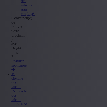
des
salaires
pour
employés
Convaincu(e)
de
trouver
votre
prochain
job
avec
Bright
Plus
?
Postuler
spontanée
Je
cherche
des
talents
Rechercher
des
talents
Nos