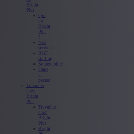
Bright
Plus
Qui
est
Bright
Plus
?
Nos
services
RGF
staffing
Soutenabilité
Dans
la
presse
Travailler
chez
Bright
Plus
Travailler
chez
Bright
Plus
Bright
Plus