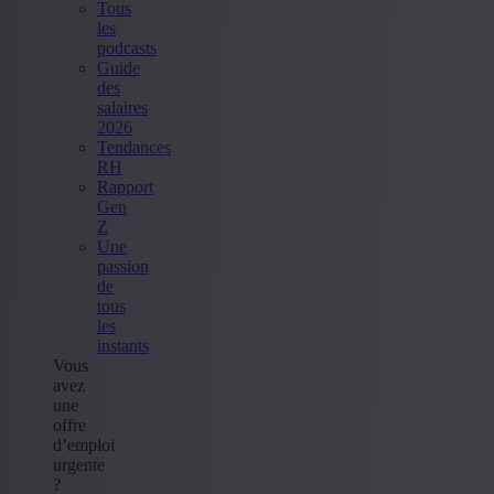
Tous
les
podcasts
Guide
des
salaires
2026
Tendances
RH
Rapport
Gen
Z
Une
passion
de
tous
les
instants
Vous
avez
une
offre
d’emploi
urgente
?