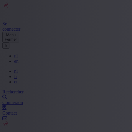
Se
connecter
Menu
Fermer
fr
nl
en
nl
fr
en
Rechercher
Connexion
Contact