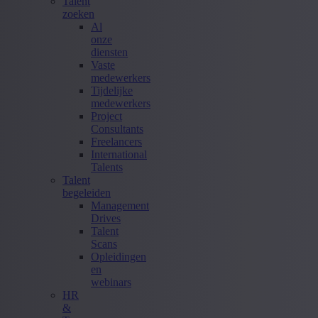
Talent
zoeken
Al
onze
diensten
Vaste
medewerkers
Tijdelijke
medewerkers
Project
Consultants
Freelancers
International
Talents
Talent
begeleiden
Management
Drives
Talent
Scans
Opleidingen
en
webinars
HR
&