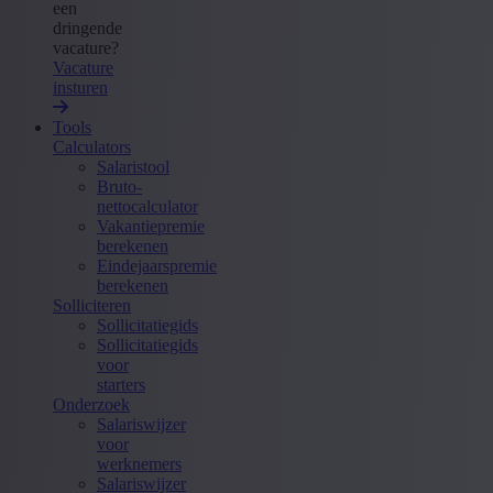
een
dringende
vacature?
Vacature
insturen
Tools
Calculators
Salaristool
Bruto-
nettocalculator
Vakantiepremie
berekenen
Eindejaarspremie
berekenen
Solliciteren
Sollicitatiegids
Sollicitatiegids
voor
starters
Onderzoek
Salariswijzer
voor
werknemers
Salariswijzer