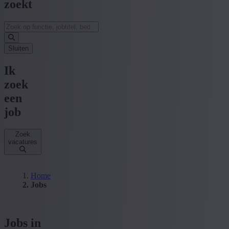
zoekt
Sluiten
Ik
zoek
een
job
Zoek
vacatures
Home
Jobs
Jobs in