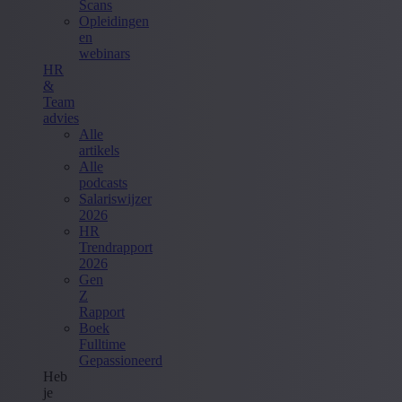
Scans
Opleidingen
en
webinars
HR
&
Team
advies
Alle
artikels
Alle
podcasts
Salariswijzer
2026
HR
Trendrapport
2026
Gen
Z
Rapport
Boek
Fulltime
Gepassioneerd
Heb
je