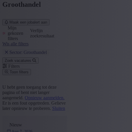
Groothandel
Maak een jobalert aan
Mijn
Verfijn
gekozen
zoekresultaat
filters
Wis alle filters
Sector: Groothandel
Zoek vacatures
Filters
Toon filters
Postcode of gemeente
U hebt geen toegang tot deze
pagina of bent niet langer
Zoek vacatures
aangemeld.
Opnieuw aanmelden.
Er is een fout opgetreden. Gelieve
Segment
later opnieuw te proberen.
Sluiten
Sales en Customer Service
(9)
+ Toon meer
- Toon minder
Nieuw
Provincie
Aug 7, 2026