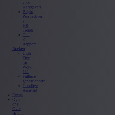
voor
werkgevers
Bright
Perspectives
-
HR
Trends
Gen
Z
Rapport
Boeken
High
Five
for
Work
Life
Fulltime
gepassioneerd
Goodbye
Assistant
Events
Over
ons
Over
Bright