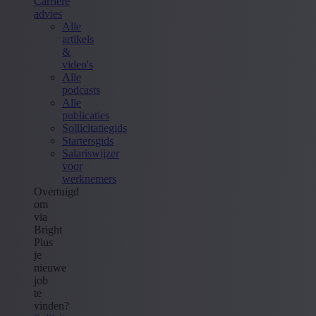
Carrière
advies
Alle
artikels
&
video's
Alle
podcasts
Alle
publicaties
Sollicitatiegids
Startersgids
Salariswijzer
voor
werknemers
Overtuigd
om
via
Bright
Plus
je
nieuwe
job
te
vinden?