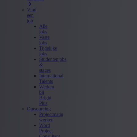
Vind
een
job
Alle
jobs
Vaste
jobs
Tijdelijke
jobs
Studentenjobs
&
stages
International
Talents
Werken
bij
Bright
Plus
Outsourcing
Projectmatig
werken
Word
Project
Consultant