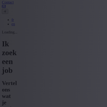
Contact
nl
fr
en
Loading...
Ik
zoek
een
job
Vertel
ons
wat
je