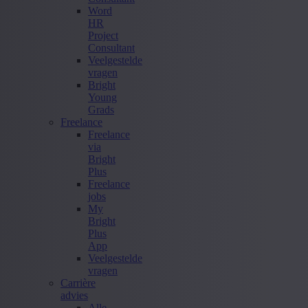
Word
HR
Project
Consultant
Veelgestelde
vragen
Bright
Young
Grads
Freelance
Freelance
via
Bright
Plus
Freelance
jobs
My
Bright
Plus
App
Veelgestelde
vragen
Carrière
advies
Alle