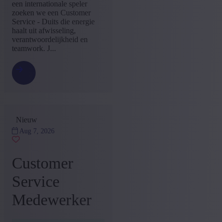
een internationale speler
+ Toon meer
- Toon minder
zoeken we een Customer
Service - Duits die energie
Ervaringsniveau
haalt uit afwisseling,
verantwoordelijkheid en
Enige ervaring
(6)
teamwork. J...
Mid Career
(3)
+ Toon meer
- Toon minder
Nieuw
Aug 7, 2026
Customer
Service
Medewerker