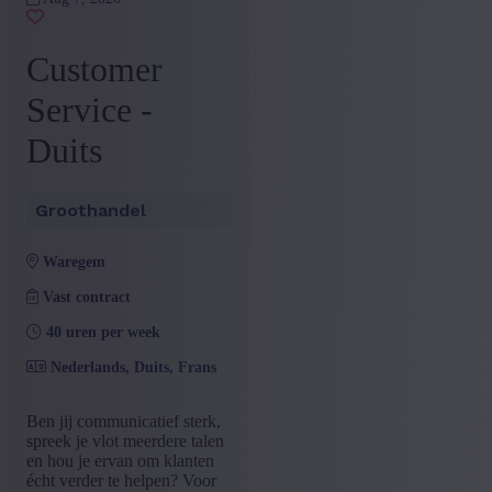
West-Vlaanderen
(5)
Antwerpen
(2)
Customer
Limburg
(2)
Service -
+ Toon meer
- Toon minder
Sector
Duits
Groothandel
(9)
+ Toon meer
- Toon minder
Groothandel
Opleiding
waregem
Bachelor
(9)
Vast contract
+ Toon meer
- Toon minder
Type contract
40 uren per week
Nederlands, Duits, Frans
Vast contract
(8)
Vast contract na interimperiode
(1)
Ben jij communicatief sterk,
+ Toon meer
- Toon minder
spreek je vlot meerdere talen
Taal vacature
en hou je ervan om klanten
écht verder te helpen? Voor
Nederlands
(9)