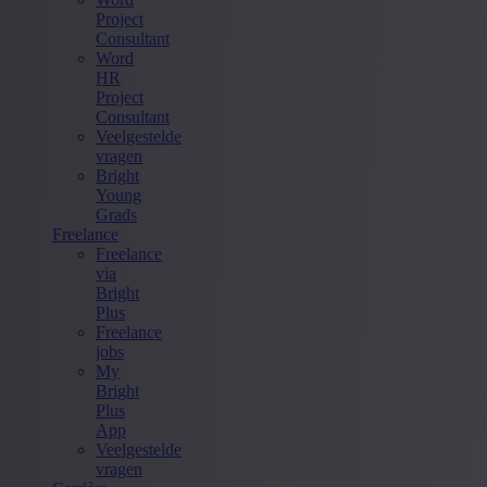
Project
Consultant
Word
HR
Project
Consultant
Veelgestelde
vragen
Bright
Young
Grads
Freelance
Freelance
via
Bright
Plus
Freelance
jobs
My
Bright
Plus
App
Veelgestelde
vragen