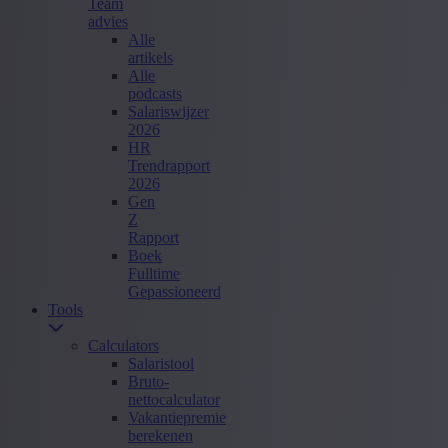
Team
advies
Alle
artikels
Alle
podcasts
Salariswijzer
2026
HR
Trendrapport
2026
Gen
Z
Rapport
Boek
Fulltime
Gepassioneerd
Tools
Calculators
Salaristool
Bruto-
nettocalculator
Vakantiepremie
berekenen