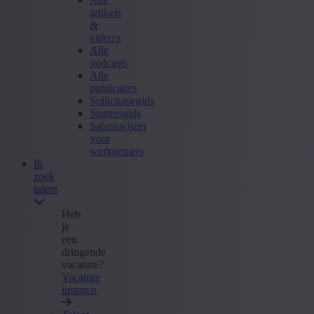
artikels
&
video's
Alle
podcasts
Alle
publicaties
Sollicitatiegids
Startersgids
Salariswijzer
voor
werknemers
Ik
zoek
talent
Heb
je
een
dringende
vacature?
Vacature
insturen