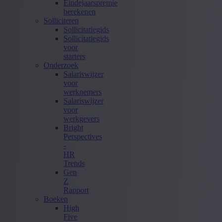
Eindejaarspremie
berekenen
Solliciteren
Sollicitatiegids
Sollicitatiegids
voor
starters
Onderzoek
Salariswijzer
voor
werknemers
Salariswijzer
voor
werkgevers
Bright
Perspectives
-
HR
Trends
Gen
Z
Rapport
Boeken
High
Five