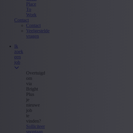
Place
To
Work
Contact
Contact
Veelgestelde
vragen
Ik
zoek
een
job
Overtuigd
om
via
Bright
Plus
je
nieuwe
job
te
vinden?
Solliciteer
spontaan