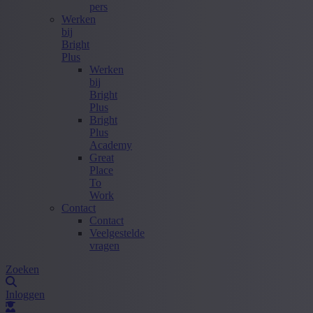
pers
Werken
bij
Bright
Plus
Werken
bij
Bright
Plus
Bright
Plus
Academy
Great
Place
To
Work
Contact
Contact
Veelgestelde
vragen
Zoeken
Inloggen