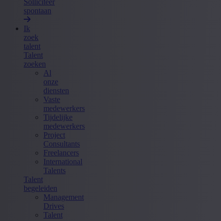
Solliciteer
spontaan
Ik
zoek
talent
Talent
zoeken
Al
onze
diensten
Vaste
medewerkers
Tijdelijke
medewerkers
Project
Consultants
Freelancers
International
Talents
Talent
begeleiden
Management
Drives
Talent