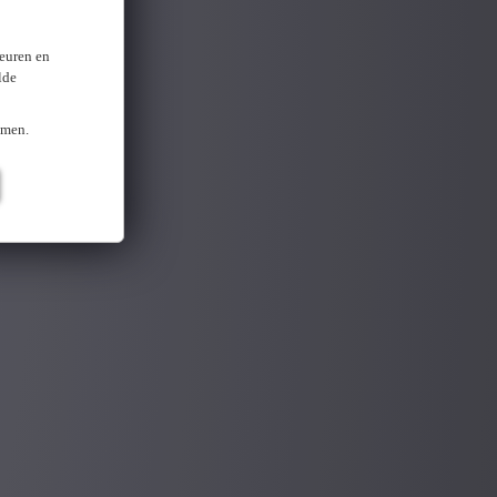
keuren en
lde
omen.