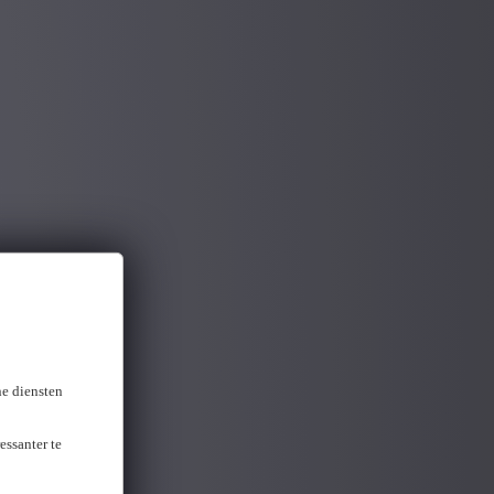
ne diensten
essanter te