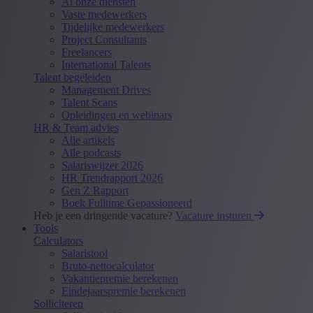
Al onze diensten
Vaste medewerkers
Tijdelijke medewerkers
Project Consultants
Freelancers
International Talents
Talent begeleiden
Management Drives
Talent Scans
Opleidingen en webinars
HR & Team advies
Alle artikels
Alle podcasts
Salariswijzer 2026
HR Trendrapport 2026
Gen Z Rapport
Boek Fulltime Gepassioneerd
Heb je een dringende vacature?
Vacature insturen
Tools
Calculators
Salaristool
Bruto-nettocalculator
Vakantiepremie berekenen
Eindejaarspremie berekenen
Solliciteren