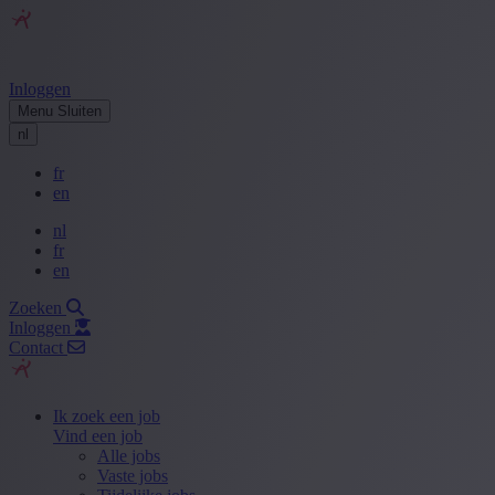
Inloggen
Menu
Sluiten
nl
fr
en
nl
fr
en
Zoeken
Inloggen
Contact
Ik zoek een job
Vind een job
Alle jobs
Vaste jobs