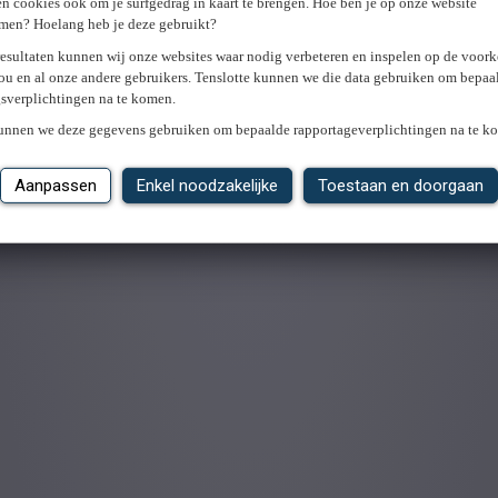
n cookies ook om je surfgedrag in kaart te brengen. Hoe ben je op onze website
men? Hoelang heb je deze gebruikt?
resultaten kunnen wij onze websites waar nodig verbeteren en inspelen op de voor
ou en al onze andere gebruikers. Tenslotte kunnen we die data gebruiken om bepaa
gsverplichtingen na te komen.
kunnen we deze gegevens gebruiken om bepaalde rapportageverplichtingen na te k
Aanpassen
Enkel noodzakelijke
Toestaan en doorgaan