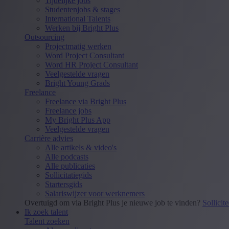
Tijdelijke jobs
Studentenjobs & stages
International Talents
Werken bij Bright Plus
Outsourcing
Projectmatig werken
Word Project Consultant
Word HR Project Consultant
Veelgestelde vragen
Bright Young Grads
Freelance
Freelance via Bright Plus
Freelance jobs
My Bright Plus App
Veelgestelde vragen
Carrière advies
Alle artikels & video's
Alle podcasts
Alle publicaties
Sollicitatiegids
Startersgids
Salariswijzer voor werknemers
Overtuigd om via Bright Plus je nieuwe job te vinden?
Sollicit
Ik zoek talent
Talent zoeken