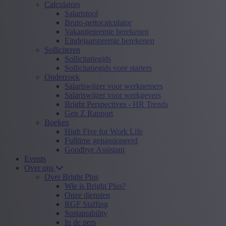
Calculators
Salaristool
Bruto-nettocalculator
Vakantiepremie berekenen
Eindejaarspremie berekenen
Solliciteren
Sollicitatiegids
Sollicitatiegids voor starters
Onderzoek
Salariswijzer voor werknemers
Salariswijzer voor werkgevers
Bright Perspectives - HR Trends
Gen Z Rapport
Boeken
High Five for Work Life
Fulltime gepassioneerd
Goodbye Assistant
Events
Over ons
Over Bright Plus
Wie is Bright Plus?
Onze diensten
RGF Staffing
Sustainability
In de pers