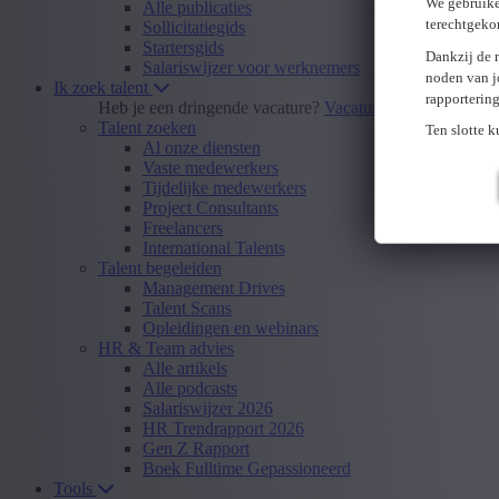
We gebruike
Alle publicaties
terechtgeko
Sollicitatiegids
Startersgids
Dankzij de 
Salariswijzer voor werknemers
noden van j
Ik zoek talent
rapporterin
Heb je een dringende vacature?
Vacature insturen
Talent zoeken
Ten slotte 
Al onze diensten
Vaste medewerkers
Tijdelijke medewerkers
Project Consultants
Freelancers
International Talents
Talent begeleiden
Management Drives
Talent Scans
Opleidingen en webinars
HR & Team advies
Alle artikels
Alle podcasts
Salariswijzer 2026
HR Trendrapport 2026
Gen Z Rapport
Boek Fulltime Gepassioneerd
Tools