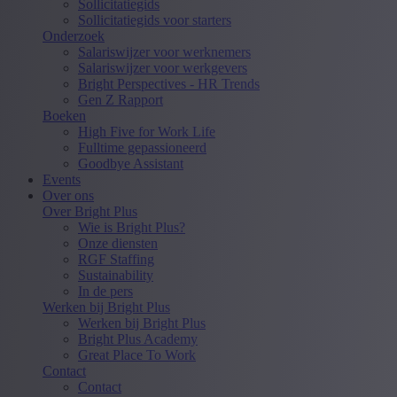
Sollicitatiegids
Sollicitatiegids voor starters
Onderzoek
Salariswijzer voor werknemers
Salariswijzer voor werkgevers
Bright Perspectives - HR Trends
Gen Z Rapport
Boeken
High Five for Work Life
Fulltime gepassioneerd
Goodbye Assistant
Events
Over ons
Over Bright Plus
Wie is Bright Plus?
Onze diensten
RGF Staffing
Sustainability
In de pers
Werken bij Bright Plus
Werken bij Bright Plus
Bright Plus Academy
Great Place To Work
Contact
Contact