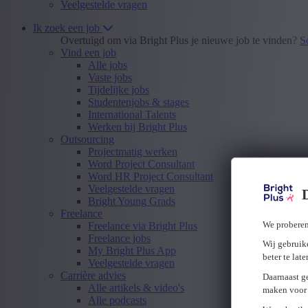
Veelgestelde vragen
Ik zoek een job
Overtuigd om via Bright Plus je nieuwe job te vinden?
S
Vind een job
Alle jobs
Vaste jobs
Tijdelijke jobs
Studentenjobs & stages
International Talents
Werken bij Bright Plus
Outsourcing
Projectmatig werken
Word Project Consultant
Word HR Project Consultant
Veelgestelde vragen
Bright Young Grads
Freelance
We proberen
Freelance via Bright Plus
Freelance jobs
Wij gebruike
My Bright Plus App
beter te lat
Veelgestelde vragen
Carrière advies
Daarnaast g
Alle artikels & video's
maken voor 
Alle podcasts