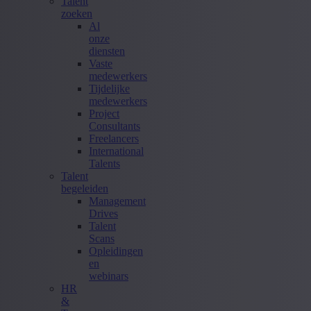
Talent
zoeken
Al
onze
diensten
Vaste
medewerkers
Tijdelijke
medewerkers
Project
Consultants
Freelancers
International
Talents
Talent
begeleiden
Management
Drives
Talent
Scans
Opleidingen
en
webinars
HR
&