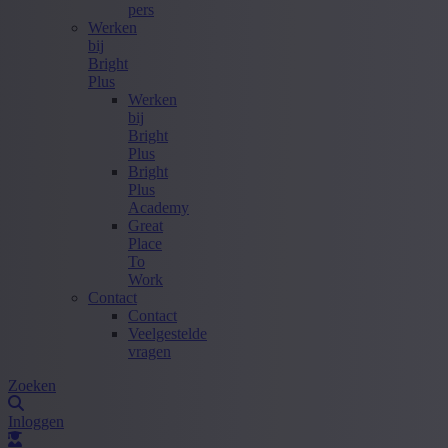
pers
Werken
bij
Bright
Plus
Werken
bij
Bright
Plus
Bright
Plus
Academy
Great
Place
To
Work
Contact
Contact
Veelgestelde
vragen
Zoeken
Inloggen