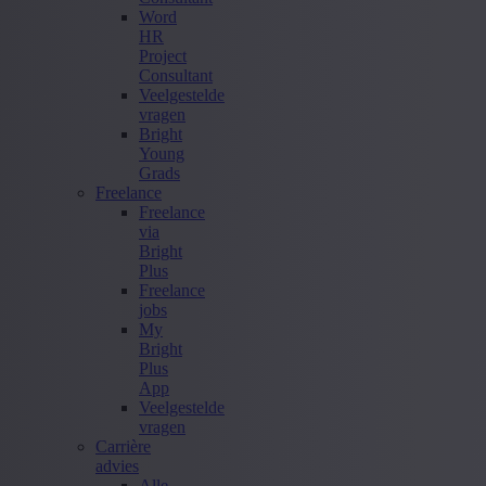
Word
HR
Project
Consultant
Veelgestelde
vragen
Bright
Young
Grads
Freelance
Freelance
via
Bright
Plus
Freelance
jobs
My
Bright
Plus
App
Veelgestelde
vragen
Carrière
advies
Alle