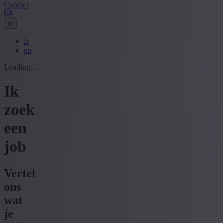
Contact
nl
fr
en
Loading...
Ik
zoek
een
job
Vertel
ons
wat
je