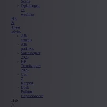
Scans
Opleidingen
en
webinars
HR
&
Team
advies
Alle
artikels
Alle
podcasts
Salariswijzer
2026
HR
Trendrapport
2026
Gen
Z
Rapport
Boek
Fulltime
Gepassioneerd
Heb
je