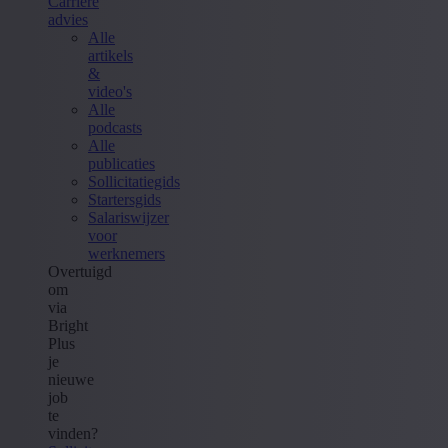
Carrière
advies
Alle
artikels
&
video's
Alle
podcasts
Alle
publicaties
Sollicitatiegids
Startersgids
Salariswijzer
voor
werknemers
Overtuigd
om
via
Bright
Plus
je
nieuwe
job
te
vinden?