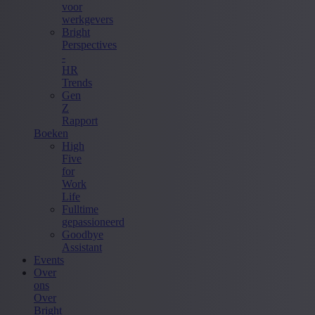
voor
werkgevers
Bright
Perspectives
-
HR
Trends
Gen
Z
Rapport
Boeken
High
Five
for
Work
Life
Fulltime
gepassioneerd
Goodbye
Assistant
Events
Over
ons
Over
Bright