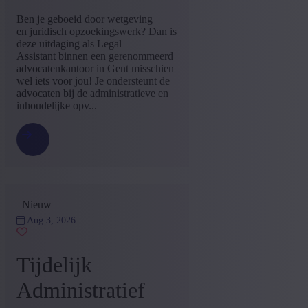
Enige ervaring
(21)
Ben je geboeid door wetgeving
Geen ervaring
(9)
en juridisch opzoekingswerk? Dan is
Mid Career
(2)
deze uitdaging als Legal
+ Toon meer
- Toon minder
Assistant binnen een gerenommeerd
advocatenkantoor in Gent misschien
wel iets voor jou! Je ondersteunt de
advocaten bij de administratieve en
inhoudelijke opv...
Nieuw
Aug 3, 2026
Tijdelijk
Administratief