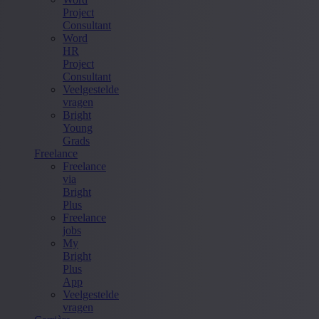
Project
Consultant
Word
HR
Project
Consultant
Veelgestelde
vragen
Bright
Young
Grads
Freelance
Freelance
via
Bright
Plus
Freelance
jobs
My
Bright
Plus
App
Veelgestelde
vragen