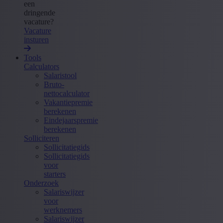
een
dringende
vacature?
Vacature
insturen
Tools
Calculators
Salaristool
Bruto-
nettocalculator
Vakantiepremie
berekenen
Eindejaarspremie
berekenen
Solliciteren
Sollicitatiegids
Sollicitatiegids
voor
starters
Onderzoek
Salariswijzer
voor
werknemers
Salariswijzer