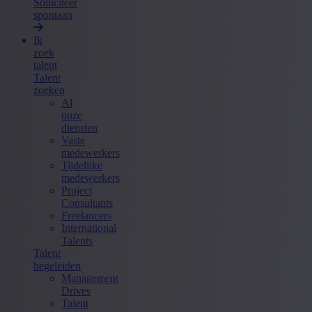
Solliciteer
spontaan
Ik
zoek
talent
Talent
zoeken
Al
onze
diensten
Vaste
medewerkers
Tijdelijke
medewerkers
Project
Consultants
Freelancers
International
Talents
Talent
begeleiden
Management
Drives
Talent