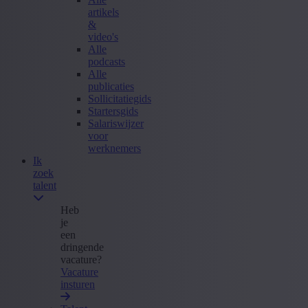
artikels
&
video's
Alle
podcasts
Alle
publicaties
Sollicitatiegids
Startersgids
Salariswijzer
voor
werknemers
Ik
zoek
talent
Heb
je
een
dringende
vacature?
Vacature
insturen