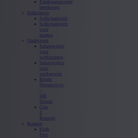
Eindejaarspremie
berekenen
Solliciteren
Sollicitatiegids
Sollicitatiegids
voor
starters
Onderzoek
Salariswijzer
voor
werknemers
Salariswijzer
voor
werkgevers
Bright
Perspectives
-
HR
Trends
Gen
Z
Rapport
Boeken
High
Five