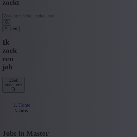
zoekt
Sluiten
Ik
zoek
een
job
Zoek
vacatures
Home
Jobs
Jobs in Master