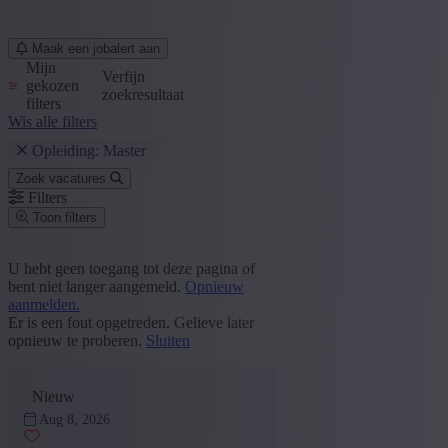
Maak een jobalert aan
Mijn
Verfijn
gekozen
zoekresultaat
filters
Wis alle filters
Opleiding: Master
Zoek vacatures
Filters
Toon filters
Postcode of gemeente
U hebt geen toegang tot deze pagina of
bent niet langer aangemeld.
Opnieuw
Zoek vacatures
aanmelden.
Er is een fout opgetreden. Gelieve later
Segment
opnieuw te proberen.
Sluiten
Sales en Customer Service
(16)
Administratie en Office
(13)
Nieuw
HR
(5)
Aug 8, 2026
Logistiek, Aankoop en Facility
(4)