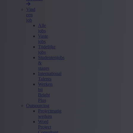
Vind
een
job
Alle
jobs
Vaste
jobs
Tijdelijke
jobs
Studentenjobs
&
stages
International
Talents
Werken
bij
Bright
Plus
Outsourcing
Projectmatig
werken
Word
Project
Consultant