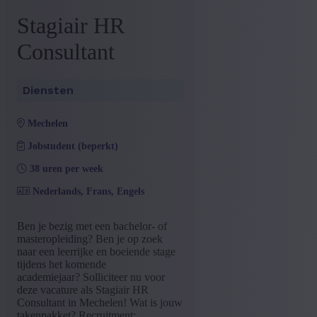
+ Toon meer
- Toon minder
Provincie
Stagiair HR
Antwerpen
(14)
Consultant
West-Vlaanderen
(9)
Oost-Vlaanderen
(5)
Brussels Hoofdstedelijk Gewest
(1)
Diensten
Vlaams-Brabant
(1)
Henegouwen
(1)
mechelen
Limburg
(1)
+ Toon meer
- Toon minder
Jobstudent (beperkt)
Sector
38 uren per week
Andere
(13)
Nederlands, Frans, Engels
Diensten
(9)
Bouw
(2)
Ben je bezig met een bachelor- of
Voeding
(2)
masteropleiding? Ben je op zoek
Advocaat / notaris
(2)
naar een leerrijke en boeiende stage
Auto
(2)
tijdens het komende
Chemie
(1)
academiejaar? Solliciteer nu voor
Bank
(1)
deze vacature als Stagiair HR
+ Toon meer
- Toon minder
Consultant in Mechelen! Wat is jouw
takenpakket? Recruitment:...
Opleiding