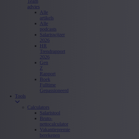
Team
advies
Alle
artikels
Alle
podcasts
Salariswijzer
2026
HR
Trendrapport
2026
Gen
Z
Rapport
Boek
Fulltime
Gepassioneerd
Tools
Calculators
Salaristool
Bruto-
nettocalculator
Vakantiepremie
berekenen