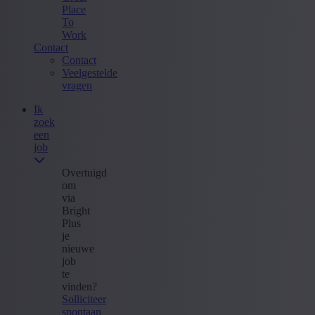
Place
To
Work
Contact
Contact
Veelgestelde
vragen
Ik
zoek
een
job
Overtuigd
om
via
Bright
Plus
je
nieuwe
job
te
vinden?
Solliciteer
spontaan