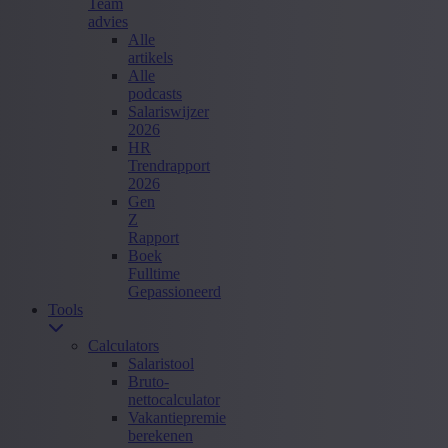
Team
advies
Alle
artikels
Alle
podcasts
Salariswijzer
2026
HR
Trendrapport
2026
Gen
Z
Rapport
Boek
Fulltime
Gepassioneerd
Tools
Calculators
Salaristool
Bruto-
nettocalculator
Vakantiepremie
berekenen