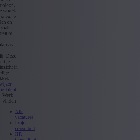
utoloon,
e waarde
ralegale
len en
 zoals
iteit of
lans is
ijk. Deze
eft je
inzicht in
edige
kket.
wijzer
ig talent
Werk
vinden
Alle
vacatures
Project
consultant
HR
Consultant