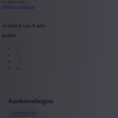
we liever niet.
Solliciteer spontaan
+ Toon meer
- Toon minder
Opleiding
Je hebt
0
van
0
jobs
+ Toon meer
- Toon minder
gezien.
Type contract
+ Toon meer
- Toon minder
Taal vacature
+ Toon meer
- Toon minder
Ervaringsniveau
+ Toon meer
- Toon minder
Aanbevelingen
Jobstudent jobs