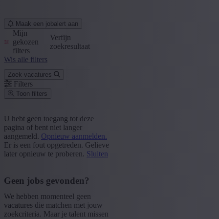
Maak een jobalert aan
Mijn
Verfijn
gekozen
zoekresultaat
filters
Wis alle filters
Zoek vacatures
Filters
Toon filters
Postcode of gemeente
U hebt geen toegang tot deze
pagina of bent niet langer
Zoek vacatures
aangemeld.
Opnieuw aanmelden.
Er is een fout opgetreden. Gelieve
Segment
later opnieuw te proberen.
Sluiten
+ Toon meer
- Toon minder
Geen jobs gevonden?
Provincie
We hebben momenteel geen
+ Toon meer
- Toon minder
vacatures die matchen met jouw
zoekcriteria. Maar je talent missen
Sector