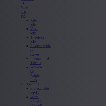
Vind
een
job
Alle
jobs
Vaste
jobs
Tijdelijke
jobs
Studentenjobs
&
stages
International
Talents
Werken
bij
Bright
Plus
Outsourcing
Projectmatig
werken
Word
Project
Consultant