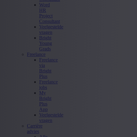
Word
HR
Project
Consultant
Veelgestelde
vragen
Bright
Young
Grads
Freelance
Freelance
via
Bright
Plus
Freelance
jobs
My
Bright
Plus
App
Veelgestelde
vragen
Carrière
advies
Alle