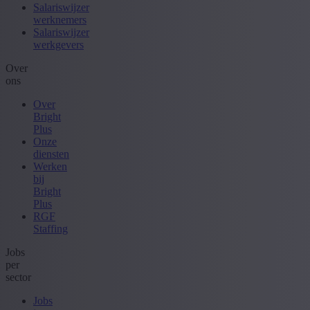
Salariswijzer
werknemers
Salariswijzer
werkgevers
Over
ons
Over
Bright
Plus
Onze
diensten
Werken
bij
Bright
Plus
RGF
Staffing
Jobs
per
sector
Jobs