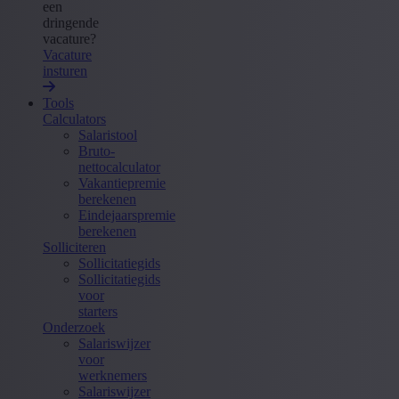
een
dringende
vacature?
Vacature
insturen
Tools
Calculators
Salaristool
Bruto-
nettocalculator
Vakantiepremie
berekenen
Eindejaarspremie
berekenen
Solliciteren
Sollicitatiegids
Sollicitatiegids
voor
starters
Onderzoek
Salariswijzer
voor
werknemers
Salariswijzer