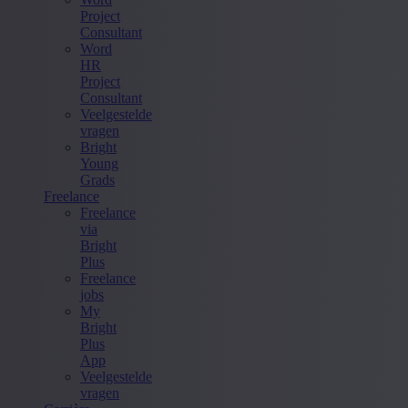
Project
Consultant
Word
HR
Project
Consultant
Veelgestelde
vragen
Bright
Young
Grads
Freelance
Freelance
via
Bright
Plus
Freelance
jobs
My
Bright
Plus
App
Veelgestelde
vragen