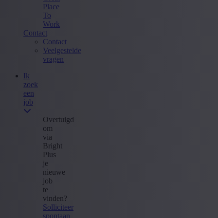
Place
To
Work
Contact
Contact
Veelgestelde
vragen
Ik
zoek
een
job
Overtuigd
om
via
Bright
Plus
je
nieuwe
job
te
vinden?
Solliciteer
spontaan