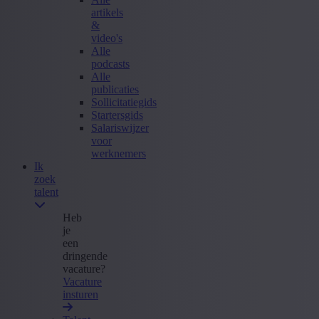
artikels
&
video's
Alle
podcasts
Alle
publicaties
Sollicitatiegids
Startersgids
Salariswijzer
voor
werknemers
Ik
zoek
talent
Heb
je
een
dringende
vacature?
Vacature
insturen