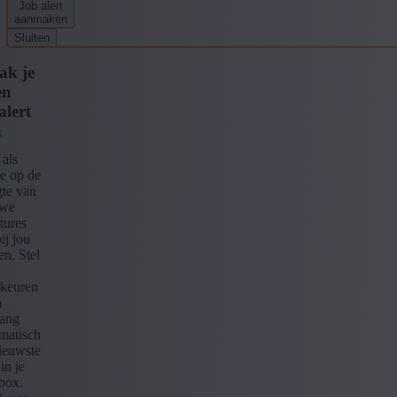
Job alert
aanmaken
Sluiten
k je
en
alert
n
 als
te op de
te van
uwe
tures
ij jou
en. Stel
keuren
n
ang
matisch
ieuwste
in je
box.