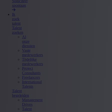
Solliciteer
spontaan
Ik
zoek
talent
Talent
zoeken
Al
onze
diensten
Vaste
medewerkers
Tijdelijke
medewerkers
Project
Consultants
Freelancers
International
Talents
Talent
begeleiden
Management
Drives
Talent