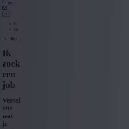
Contact
nl
fr
en
Loading...
Ik
zoek
een
job
Vertel
ons
wat
je