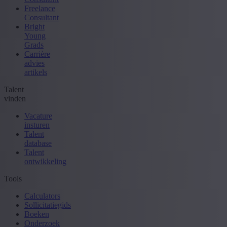
Freelance
Consultant
Bright
Young
Grads
Carrière
advies
artikels
Talent
vinden
Vacature
insturen
Talent
database
Talent
ontwikkeling
Tools
Calculators
Sollicitatiegids
Boeken
Onderzoek