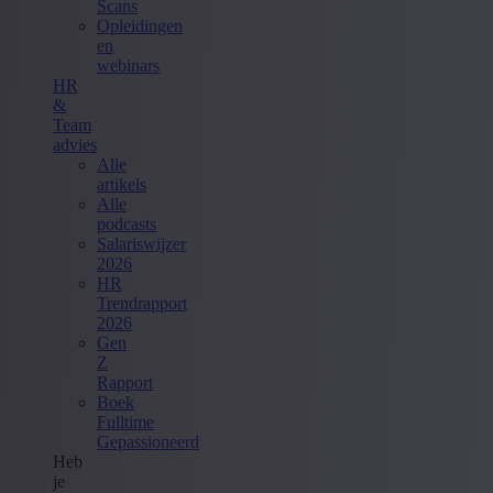
Scans
Opleidingen
en
webinars
HR
&
Team
advies
Alle
artikels
Alle
podcasts
Salariswijzer
2026
HR
Trendrapport
2026
Gen
Z
Rapport
Boek
Fulltime
Gepassioneerd
Heb
je