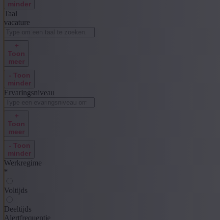
minder
Taal
vacature
+
Toon
meer
- Toon
minder
Ervaringsniveau
+
Toon
meer
- Toon
minder
Werkregime
*
Voltijds
Deeltijds
Alertfrequentie