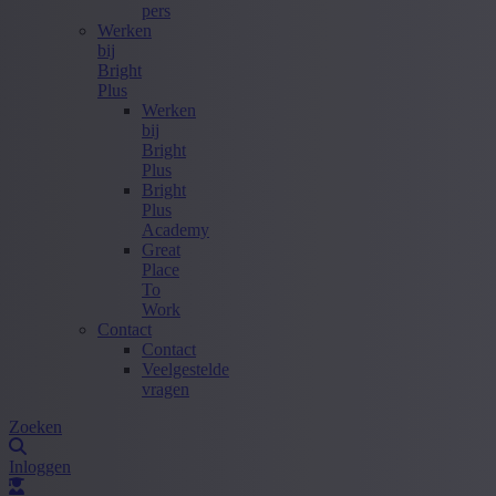
pers
Werken
bij
Bright
Plus
Werken
bij
Bright
Plus
Bright
Plus
Academy
Great
Place
To
Work
Contact
Contact
Veelgestelde
vragen
Zoeken
Inloggen