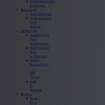
Eindejaarspremie
berekenen
Solliciteren
Sollicitatiegids
Sollicitatiegids
voor
starters
Onderzoek
Salariswijzer
voor
werknemers
Salariswijzer
voor
werkgevers
Bright
Perspectives
-
HR
Trends
Gen
Z
Rapport
Boeken
High
Five