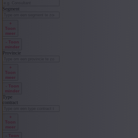
Segment
+
Toon
meer
- Toon
minder
Provincie
+
Toon
meer
- Toon
minder
Type
contract
+
Toon
meer
- Toon