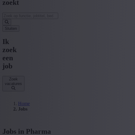
zoekt
Sluiten
Ik
zoek
een
job
Zoek
vacatures
Home
Jobs
Jobs in Pharma