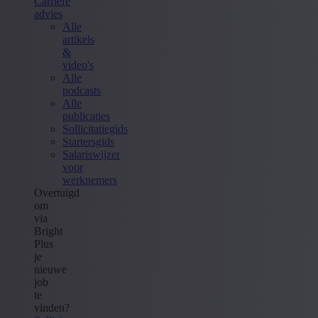
Carrière
advies
Alle
artikels
&
video's
Alle
podcasts
Alle
publicaties
Sollicitatiegids
Startersgids
Salariswijzer
voor
werknemers
Overtuigd
om
via
Bright
Plus
je
nieuwe
job
te
vinden?