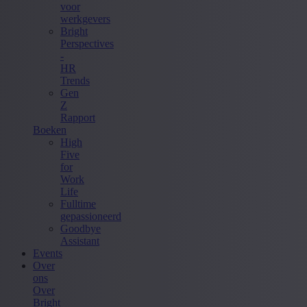
voor
werkgevers
Bright
Perspectives
-
HR
Trends
Gen
Z
Rapport
Boeken
High
Five
for
Work
Life
Fulltime
gepassioneerd
Goodbye
Assistant
Events
Over
ons
Over
Bright