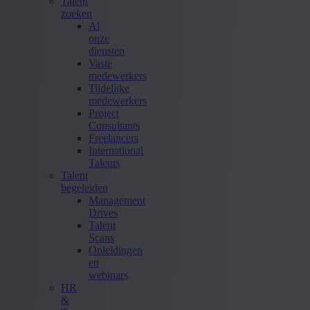
Talent
zoeken
Al
onze
diensten
Vaste
medewerkers
Tijdelijke
medewerkers
Project
Consultants
Freelancers
International
Talents
Talent
begeleiden
Management
Drives
Talent
Scans
Opleidingen
en
webinars
HR
&