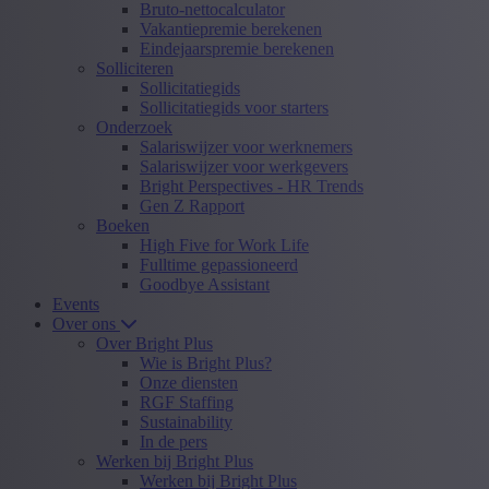
Bruto-nettocalculator
Vakantiepremie berekenen
Eindejaarspremie berekenen
Solliciteren
Sollicitatiegids
Sollicitatiegids voor starters
Onderzoek
Salariswijzer voor werknemers
Salariswijzer voor werkgevers
Bright Perspectives - HR Trends
Gen Z Rapport
Boeken
High Five for Work Life
Fulltime gepassioneerd
Goodbye Assistant
Events
Over ons
Over Bright Plus
Wie is Bright Plus?
Onze diensten
RGF Staffing
Sustainability
In de pers
Werken bij Bright Plus
Werken bij Bright Plus