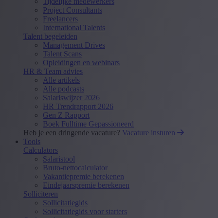
Tijdelijke medewerkers
Project Consultants
Freelancers
International Talents
Talent begeleiden
Management Drives
Talent Scans
Opleidingen en webinars
HR & Team advies
Alle artikels
Alle podcasts
Salariswijzer 2026
HR Trendrapport 2026
Gen Z Rapport
Boek Fulltime Gepassioneerd
Heb je een dringende vacature?
Vacature insturen
Tools
Calculators
Salaristool
Bruto-nettocalculator
Vakantiepremie berekenen
Eindejaarspremie berekenen
Solliciteren
Sollicitatiegids
Sollicitatiegids voor starters