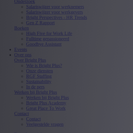
Onderzoek
Salariswijzer voor werknemers
Salariswijzer voor werkgevers
Bright Perspectives - HR Trends
Gen Z Rapport
Boeken
High Five for Work Life
Fulltime gepassioneerd
Goodbye Assistant
Events
Over ons
Over Bright Plus
Wie is Bright Plus?
Onze diensten
RGF Staffing
Sustainability
In de pers
Werken bij Bright Plus
Werken bij Bright Plus
Bright Plus Academy
Great Place To Work
Contact
Contact
Veelgestelde vragen