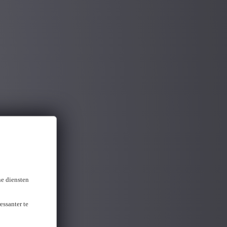
ne diensten
essanter te