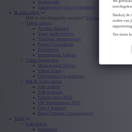
We gebruike
Startersgids
terechtgeko
Salariswijzer voor werknemers
Ik zoek talent
Dankzij de 
Heb je een dringende vacature?
Vacature insturen
noden van j
Talent zoeken
rapporterin
Al onze diensten
Vaste medewerkers
Ten slotte 
Tijdelijke medewerkers
Project Consultants
Freelancers
International Talents
Talent begeleiden
Management Drives
Talent Scans
Opleidingen en webinars
HR & Team advies
Alle artikels
Alle podcasts
Salariswijzer 2026
HR Trendrapport 2026
Gen Z Rapport
Boek Fulltime Gepassioneerd
Tools
Calculators
Salaristool