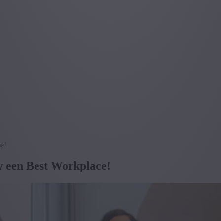
e!
w een Best Workplace!