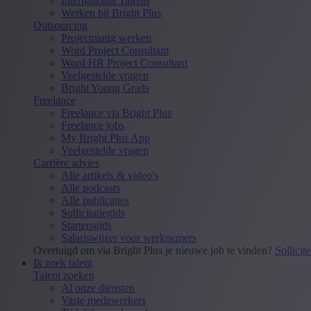
International Talents
Werken bij Bright Plus
Outsourcing
Projectmatig werken
Word Project Consultant
Word HR Project Consultant
Veelgestelde vragen
Bright Young Grads
Freelance
Freelance via Bright Plus
Freelance jobs
My Bright Plus App
Veelgestelde vragen
Carrière advies
Alle artikels & video's
Alle podcasts
Alle publicaties
Sollicitatiegids
Startersgids
Salariswijzer voor werknemers
Overtuigd om via Bright Plus je nieuwe job te vinden?
Sollicit
Ik zoek talent
Talent zoeken
Al onze diensten
Vaste medewerkers