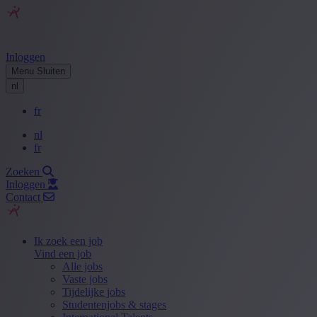
Inloggen
Menu
Sluiten
nl
fr
nl
fr
Zoeken
Inloggen
Contact
Ik zoek een job
Vind een job
Alle jobs
Vaste jobs
Tijdelijke jobs
Studentenjobs & stages