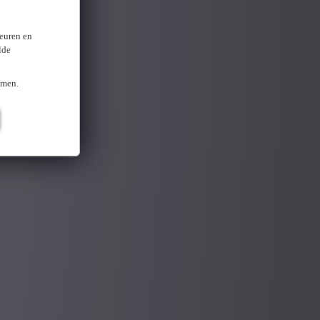
keuren en
lde
omen.