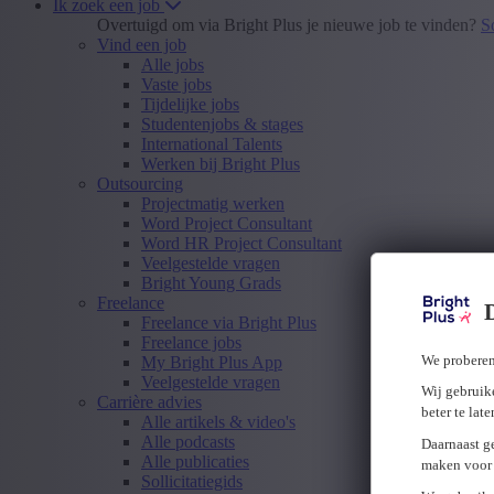
Ik zoek een job
Overtuigd om via Bright Plus je nieuwe job te vinden?
S
Vind een job
Alle jobs
Vaste jobs
Tijdelijke jobs
Studentenjobs & stages
International Talents
Werken bij Bright Plus
Outsourcing
Projectmatig werken
Word Project Consultant
Word HR Project Consultant
Veelgestelde vragen
Bright Young Grads
Freelance
Freelance via Bright Plus
Freelance jobs
We proberen
My Bright Plus App
Veelgestelde vragen
Wij gebruike
Carrière advies
beter te lat
Alle artikels & video's
Alle podcasts
Daarnaast g
Alle publicaties
maken voor 
Sollicitatiegids