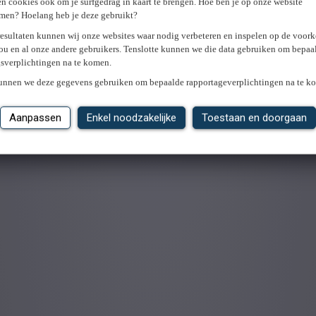
n cookies ook om je surfgedrag in kaart te brengen. Hoe ben je op onze website
men? Hoelang heb je deze gebruikt?
resultaten kunnen wij onze websites waar nodig verbeteren en inspelen op de voor
ou en al onze andere gebruikers. Tenslotte kunnen we die data gebruiken om bepaa
gsverplichtingen na te komen.
kunnen we deze gegevens gebruiken om bepaalde rapportageverplichtingen na te k
Aanpassen
Enkel noodzakelijke
Toestaan en doorgaan