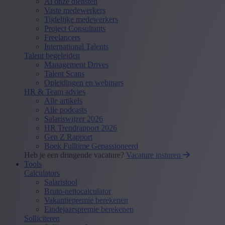
Al onze diensten
Vaste medewerkers
Tijdelijke medewerkers
Project Consultants
Freelancers
International Talents
Talent begeleiden
Management Drives
Talent Scans
Opleidingen en webinars
HR & Team advies
Alle artikels
Alle podcasts
Salariswijzer 2026
HR Trendrapport 2026
Gen Z Rapport
Boek Fulltime Gepassioneerd
Heb je een dringende vacature?
Vacature insturen
Tools
Calculators
Salaristool
Bruto-nettocalculator
Vakantiepremie berekenen
Eindejaarspremie berekenen
Solliciteren