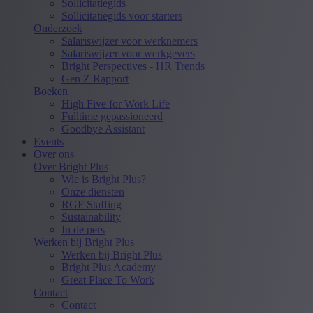
Sollicitatiegids
Sollicitatiegids voor starters
Onderzoek
Salariswijzer voor werknemers
Salariswijzer voor werkgevers
Bright Perspectives - HR Trends
Gen Z Rapport
Boeken
High Five for Work Life
Fulltime gepassioneerd
Goodbye Assistant
Events
Over ons
Over Bright Plus
Wie is Bright Plus?
Onze diensten
RGF Staffing
Sustainability
In de pers
Werken bij Bright Plus
Werken bij Bright Plus
Bright Plus Academy
Great Place To Work
Contact
Contact