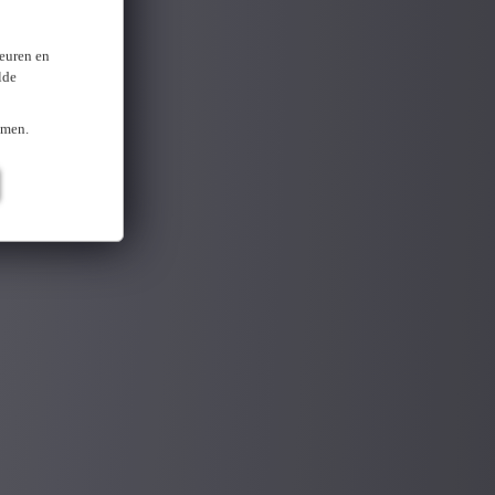
keuren en
lde
omen.