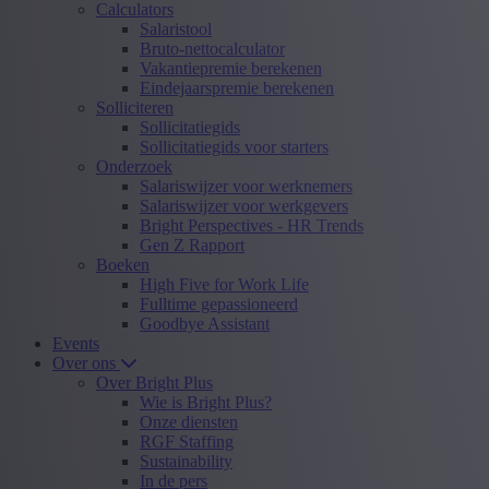
Calculators
Salaristool
Bruto-nettocalculator
Vakantiepremie berekenen
Eindejaarspremie berekenen
Solliciteren
Sollicitatiegids
Sollicitatiegids voor starters
Onderzoek
Salariswijzer voor werknemers
Salariswijzer voor werkgevers
Bright Perspectives - HR Trends
Gen Z Rapport
Boeken
High Five for Work Life
Fulltime gepassioneerd
Goodbye Assistant
Events
Over ons
Over Bright Plus
Wie is Bright Plus?
Onze diensten
RGF Staffing
Sustainability
In de pers