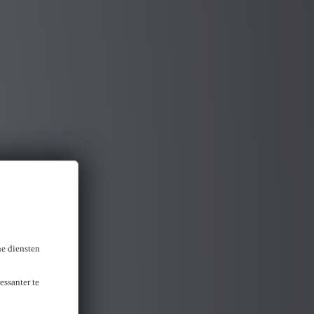
ne diensten
essanter te