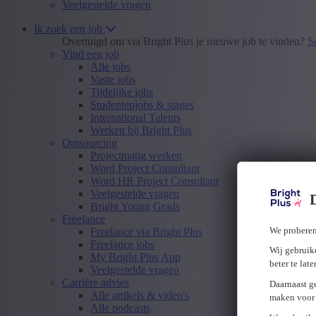
Veelgestelde vragen
Ik zoek een job
Overtuigd om via Bright Plus je nieuwe job te vinden?
S
Vind een job
Alle jobs
Vaste jobs
Tijdelijke jobs
Studentenjobs & stages
International Talents
Werken bij Bright Plus
Outsourcing
Projectmatig werken
Word Project Consultant
Word HR Project Consultant
Veelgestelde vragen
Bright Young Grads
Freelance
We proberen
Freelance via Bright Plus
Freelance jobs
Wij gebruike
My Bright Plus App
beter te lat
Veelgestelde vragen
Carrière advies
Daarnaast g
Alle artikels & video's
maken voor 
Alle podcasts