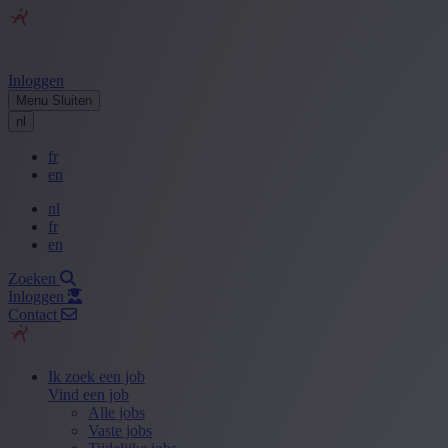
Inloggen
Menu
Sluiten
nl
fr
en
nl
fr
en
Zoeken
Inloggen
Contact
Ik zoek een job
Vind een job
Alle jobs
Vaste jobs