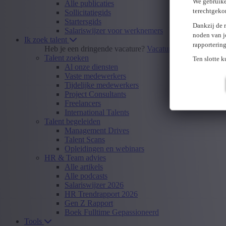
We gebruike
Alle publicaties
terechtgeko
Sollicitatiegids
Startersgids
Dankzij de 
Salariswijzer voor werknemers
noden van j
Ik zoek talent
rapporterin
Heb je een dringende vacature?
Vacature insturen
Talent zoeken
Ten slotte 
Al onze diensten
Vaste medewerkers
Tijdelijke medewerkers
Project Consultants
Freelancers
International Talents
Talent begeleiden
Management Drives
Talent Scans
Opleidingen en webinars
HR & Team advies
Alle artikels
Alle podcasts
Salariswijzer 2026
HR Trendrapport 2026
Gen Z Rapport
Boek Fulltime Gepassioneerd
Tools