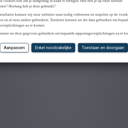
n cookies ook om je surfgedrag in kaart te brengen. Hoe ben je op onze website
men? Hoelang heb je deze gebruikt?
resultaten kunnen wij onze websites waar nodig verbeteren en inspelen op de voor
ou en al onze andere gebruikers. Tenslotte kunnen we die data gebruiken om bepaa
gsverplichtingen na te komen.
kunnen we deze gegevens gebruiken om bepaalde rapportageverplichtingen na te k
Aanpassen
Enkel noodzakelijke
Toestaan en doorgaan