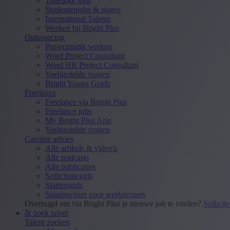
Tijdelijke jobs
Studentenjobs & stages
International Talents
Werken bij Bright Plus
Outsourcing
Projectmatig werken
Word Project Consultant
Word HR Project Consultant
Veelgestelde vragen
Bright Young Grads
Freelance
Freelance via Bright Plus
Freelance jobs
My Bright Plus App
Veelgestelde vragen
Carrière advies
Alle artikels & video's
Alle podcasts
Alle publicaties
Sollicitatiegids
Startersgids
Salariswijzer voor werknemers
Overtuigd om via Bright Plus je nieuwe job te vinden?
Sollicit
Ik zoek talent
Talent zoeken